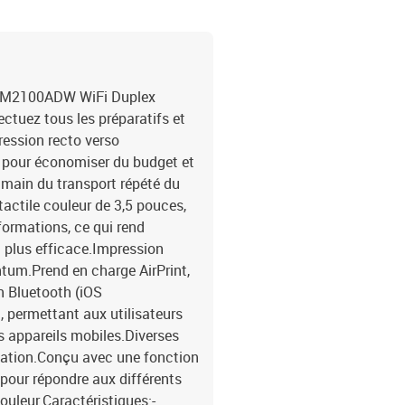
Impression recto verso 
application PANTUM, WIFI
sortie de la première cop
Texte+Image, Automatiqu
600 ppp-Paramètres de 
 CM2100ADW WiFi Duplex
copie maximale : 99 pag
ectuez tous les préparatifs et
plusieurs pages dans un
pression recto verso
numérisation : CEI-Type
o pour économiser du budget et
mono-Résolution : Max. 
e main du transport répété du
de numérisation ADF : A
tactile couleur de 3,5 pouces,
ADF : 50 pages (80 g/m2
216 mm x 356 mm (ADF)-
formations, ce qui rend
numérisation : Windows/
n plus efficace.Impression
PDF, TIFF, JPG, Linux : 
tum.Prend en charge AirPrint,
manipulation du papier:-
on Bluetooth (iOS
1 page Maximum : 250+1 
, permettant aux utilisateurs
Maximum : 100 pages-Déte
ers appareils mobiles.Diverses
60 ~ 70 g (hors 70 g), Pa
ication.Conçu avec une fonction
g - 105 g (y compris 90 g
Papier épais 2 : 130 g-1
 pour répondre aux différents
200 g), Enveloppes/Cart
uleur.Caractéristiques:-