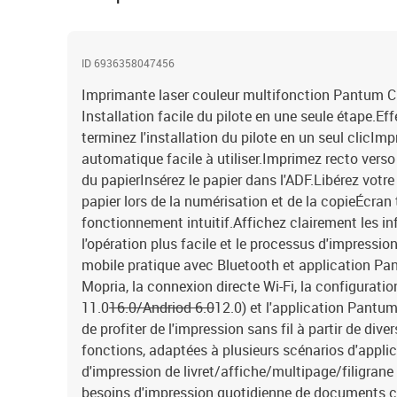
ID 6936358047456
Imprimante laser couleur multifonction Pantum
Installation facile du pilote en une seule étape.Eff
terminez l'installation du pilote en un seul clicIm
automatique facile à utiliser.Imprimez recto vers
du papierInsérez le papier dans l'ADF.Libérez votr
papier lors de la numérisation et de la copieÉcran 
fonctionnement intuitif.Affichez clairement les in
l'opération plus facile et le processus d'impressio
mobile pratique avec Bluetooth et application Pan
Mopria, la connexion directe Wi-Fi, la configurati
11.0
16.0/Andriod 6.0
12.0) et l'application Pantum
de profiter de l'impression sans fil à partir de div
fonctions, adaptées à plusieurs scénarios d'appl
d'impression de livret/affiche/multipage/filigrane
besoins d'impression quotidienne de documents co