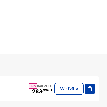
Ajouter a
340,79 € HT
-16%
Voir l'offre
283
,99€ HT