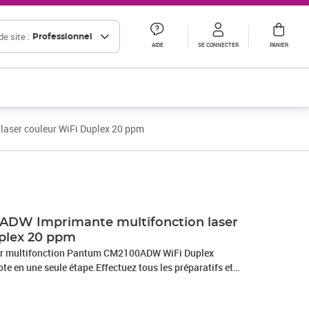
e site :
Professionnel
AIDE
SE CONNECTER
PANIER
aser couleur WiFi Duplex 20 ppm
Prix barré 340,79 € HT
Prix 283,99€ HT
DW Imprimante multifonction laser
plex 20 ppm
eur multifonction Pantum CM2100ADW WiFi Duplex
lote en une seule étape.Effectuez tous les préparatifs et
du pilote en un seul clicImpression recto verso automatique
ez recto verso pour économiser du budget et du papierInsérez