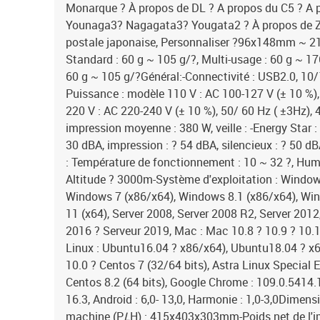
Monarque ? À propos de DL ? A propos du C5 ? A 
Younaga3? Nagagata3? Yougata2 ? À propos de ZL
postale japonaise, Personnaliser ?96x148mm ~ 2
Standard : 60 g ~ 105 g/?, Multi-usage : 60 g ~ 17
60 g ~ 105 g/?Général:-Connectivité : USB2.0, 10/
Puissance : modèle 110 V : AC 100-127 V (± 10 %),
220 V : AC 220-240 V (± 10 %), 50/ 60 Hz ( ±3Hz),
impression moyenne : 380 W, veille : -Energy Star : E
30 dBA, impression : ? 54 dBA, silencieux : ? 50 
: Température de fonctionnement : 10 ~ 32 ?, Humi
Altitude ? 3000m-Système d'exploitation : Window
Windows 7 (x86/x64), Windows 8.1 (x86/x64), Wi
11 (x64), Server 2008, Server 2008 R2, Server 2012
2016 ? Serveur 2019, Mac : Mac 10.8 ? 10.9 ? 10
Linux : Ubuntu16.04 ? x86/x64), Ubuntu18.04 ? x
10.0 ? Centos 7 (32/64 bits), Astra Linux Special E
Centos 8.2 (64 bits), Google Chrome : 109.0.5414.
16.3, Android : 6,0- 13,0, Harmonie : 1,0-3,0Dimens
machine (P
L
H) : 415x403x303mm-Poids net de l'im