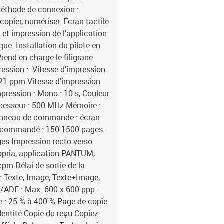
Legal, Folio, Oficio, JI
éthode de connexion :
285 mm), 16K (185 mm 
pier, numériser.-Écran tactile
130 mm) ?? A6 ? À propo
 et impression de l'application
propos du C5 ? A propo
e.-Installation du pilote en
propos de ZL ? Carte p
Prend en charge le filigrane
~ 216x356mm-Poids du su
g/?, Impression recto ve
ession : -Vitesse d'impression
Base-Tx, WiFi (2,4G)-Pui
 21 ppm-Vitesse d'impression
Hz), 8 A, modèle 220 V 
mpression : Mono : 10 s, Couleur
électrique : impression m
ocesseur : 500 MHz-Mémoire :
veille : ? 30 dBA, impre
nneau de commande : écran
d'impression : Températu
recommandé : 150-1500 pages-
80 % HR, Altitude ? 300
es-Impression recto verso
Windows 7 (x86/x64), W
(x64), Server 2008, Serv
Mopria, application PANTUM,
2016 ? Serveur 2019, Ma
cpm-Délai de sortie de la
Ubuntu16.04 ? x86/x64)
 : Texte, Image, Texte+Image,
Centos 7 (32/64 bits), A
B/ADF : Max. 600 x 600 ppp-
bits), Google Chrome : 
 : 25 % à 400 %-Page de copie
6,0- 13,0, Harmonie : 1,
dentité-Copie du reçu-Copiez
415x403x303mm-Poids ne