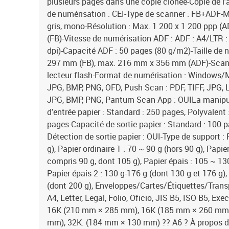
plusieurs pages dans une copie clonée-Copie de l
de numérisation : CEI-Type de scanner : FB+ADF-M
gris, mono-Résolution : Max. 1 200 x 1 200 ppp (A
(FB)-Vitesse de numérisation ADF : ADF : A4/LTR :
dpi)-Capacité ADF : 50 pages (80 g/m2)-Taille de
297 mm (FB), max. 216 mm x 356 mm (ADF)-Scann
lecteur flash-Format de numérisation : Windows/MA
JPG, BMP, PNG, OFD, Push Scan : PDF, TIFF, JPG, Li
JPG, BMP, PNG, Pantum Scan App : OUILa manipul
d'entrée papier : Standard : 250 pages, Polyvalen
pages-Capacité de sortie papier : Standard : 100
Détection de sortie papier : OUI-Type de support : P
g), Papier ordinaire 1 : 70 ~ 90 g (hors 90 g), Papier
compris 90 g, dont 105 g), Papier épais : 105 ~ 130
Papier épais 2 : 130 g-176 g (dont 130 g et 176 g),
(dont 200 g), Enveloppes/Cartes/Étiquettes/Trans
A4, Letter, Legal, Folio, Oficio, JIS B5, ISO B5, Ex
16K (210 mm × 285 mm), 16K (185 mm × 260 mm)
mm), 32K. (184 mm × 130 mm) ?? A6 ? À propos d