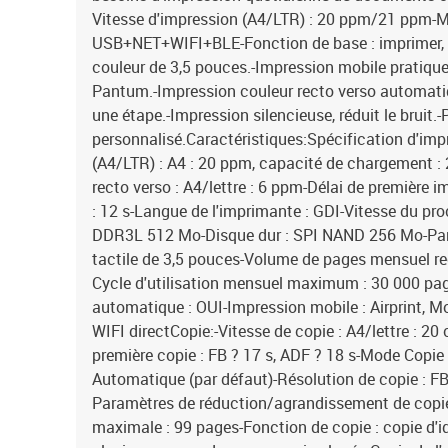
Vitesse d'impression (A4/LTR) : 20 ppm/21 ppm-M
USB+NET+WIFI+BLE-Fonction de base : imprimer, co
couleur de 3,5 pouces.-Impression mobile pratique
Pantum.-Impression couleur recto verso automatiqu
une étape.-Impression silencieuse, réduit le bruit.-
personnalisé.Caractéristiques:Spécification d'impr
(A4/LTR) : A4 : 20 ppm, capacité de chargement :
recto verso : A4/lettre : 6 ppm-Délai de première i
: 12 s-Langue de l'imprimante : GDI-Vitesse du pr
DDR3L 512 Mo-Disque dur : SPI NAND 256 Mo-Pa
tactile de 3,5 pouces-Volume de pages mensuel 
Cycle d'utilisation mensuel maximum : 30 000 pag
automatique : OUI-Impression mobile : Airprint, 
WIFI directCopie:-Vitesse de copie : A4/lettre : 20 
première copie : FB ? 17 s, ADF ? 18 s-Mode Copie
Automatique (par défaut)-Résolution de copie : F
Paramètres de réduction/agrandissement de copie
maximale : 99 pages-Fonction de copie : copie d'i