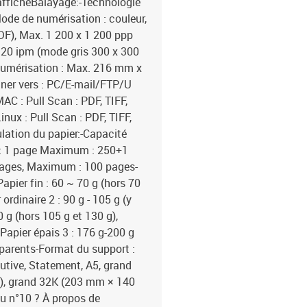
'afficheBalayage:-Technologie
ode de numérisation : couleur,
DF), Max. 1 200 x 1 200 ppp
 20 ipm (mode gris 300 x 300
 numérisation : Max. 216 mm x
er vers : PC/E-mail/FTP/U
C : Pull Scan : PDF, TIFF,
nux : Pull Scan : PDF, TIFF,
ation du papier:-Capacité
t : 1 page Maximum : 250+1
 pages, Maximum : 100 pages-
apier fin : 60 ~ 70 g (hors 70
 ordinaire 2 : 90 g - 105 g (y
 g (hors 105 g et 130 g),
 Papier épais 3 : 176 g-200 g
parents-Format du support :
ecutive, Statement, A5, grand
, grand 32K (203 mm × 140
u n°10 ? À propos de