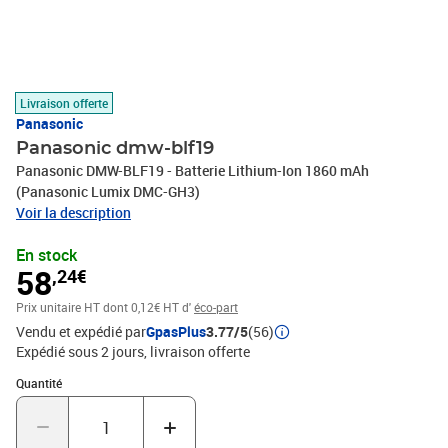
Livraison offerte
Panasonic
Panasonic dmw-blf19
Panasonic DMW-BLF19 - Batterie Lithium-Ion 1860 mAh
(Panasonic Lumix DMC-GH3)
Voir la description
En stock
58
,24€
Prix unitaire HT
dont 0,12€ HT d'
éco-part
Vendu et expédié par
GpasPlus
3.77/5
(56)
Expédié sous 2 jours
livraison offerte
Quantité : 1
Quantité