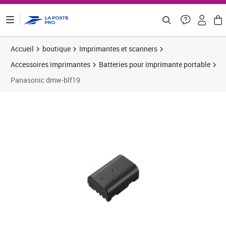
ontenu de la page
Accueil
boutique
Imprimantes et scanners
Accessoires imprimantes
Batteries pour imprimante portable
Panasonic dmw-blf19
Prix 58,24€
Prix 6