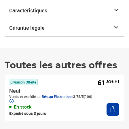
Caractéristiques
Garantie légale
Toutes les autres offres
61
,63€ HT
Livraison Offerte
Neuf
Vendu et expédié par
Réseau Electronique
3.75/5
(106)
Ajouter
En stock
Expédié sous 3 jours