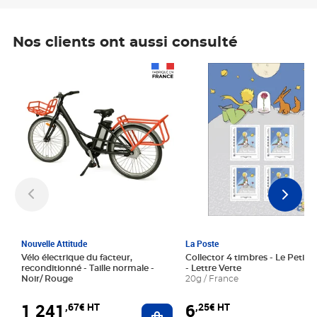
Nos clients ont aussi consulté
Prix 1 241,67€ HT
Prix 6,25€ HT
Nouvelle Attitude
La Poste
Vélo électrique du facteur,
Collector 4 timbres - Le Petit P
reconditionné - Taille normale -
- Lettre Verte
Noir/ Rouge
20g / France
1 241
6
,67€ HT
,25€ HT
Ajouter au panier