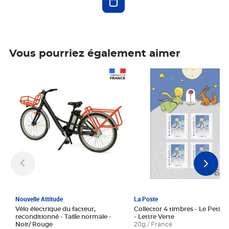
Vous pourriez également aimer
Prix 1 241,67€ HT
Prix 6,25€ HT
Nouvelle Attitude
La Poste
Vélo électrique du facteur,
Collector 4 timbres - Le Petit P
reconditionné - Taille normale -
- Lettre Verte
Noir/ Rouge
20g / France