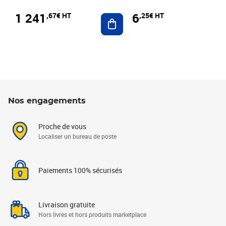
1 241
6
,67€ HT
,25€ HT
Ajouter au panier
Nos engagements
Proche de vous
Localiser un bureau de poste
Paiements 100% sécurisés
Livraison gratuite
Hors livres et hors produits marketplace