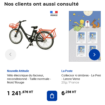
Nos clients ont aussi consulté
Prix 1 241,67€ HT
Prix 6,25€ HT
Nouvelle Attitude
La Poste
Vélo électrique du facteur,
Collector 4 timbres - Le Petit P
reconditionné - Taille normale -
- Lettre Verte
Noir/ Rouge
20g / France
1 241
6
,67€ HT
,25€ HT
Ajouter au panier