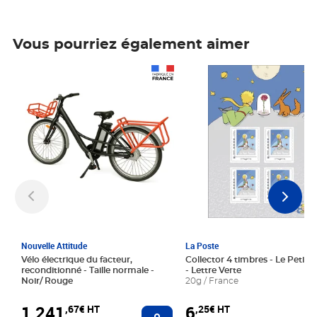
Vous pourriez également aimer
Prix 1 241,67€ HT
Prix 6,25€ HT
Nouvelle Attitude
La Poste
Vélo électrique du facteur,
Collector 4 timbres - Le Petit P
reconditionné - Taille normale -
- Lettre Verte
Noir/ Rouge
20g / France
1 241
6
,67€ HT
,25€ HT
Ajouter au panier