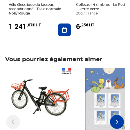
Vélo électrique du facteur,
Collector 4 timbres - Le Petit P
reconditionné - Taille normale -
- Lettre Verte
Noir/ Rouge
20g / France
1 241
6
,67€ HT
,25€ HT
Ajouter au panier
Vous pourriez également aimer
Prix 1 241,67€ HT
Prix 6,25€ HT