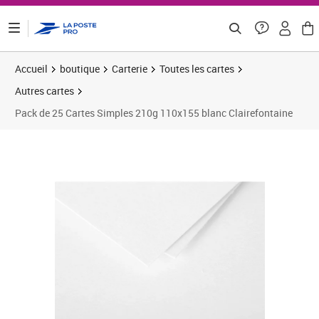
ontenu de la page
Accueil
boutique
Carterie
Toutes les cartes
Autres cartes
Pack de 25 Cartes Simples 210g 110x155 blanc Clairefontaine
Prix 7,67€
Prix 3
Prix 3
Prix 1