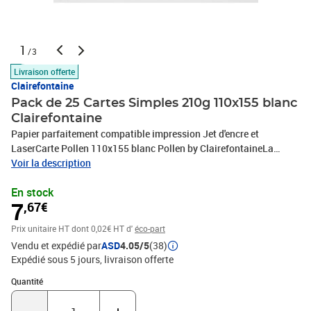
1
/3
Livraison offerte
Clairefontaine
Pack de 25 Cartes Simples 210g 110x155 blanc
Clairefontaine
Papier parfaitement compatible impression Jet d'encre et
LaserCarte Pollen 110x155 blanc Pollen by ClairefontaineLa
gamme Pollen est née par une belle journée d’été 1997...Composée
Voir la description
au départ de 10 couleurs, de papier A4 120g et 2 formats
En stock
d’enveloppes. Elle s’est développée au fil des années, pour
7
,67€
répondre, au mieux, aux attentes de tous les publics : particuliers
et professionnels.Forte du succès rencontré, Pollen by
Prix unitaire HT
dont 0,02€ HT d'
éco-part
Clairefontaine vous offre aujourd’hui :45 couleurs « tendances »
Vendu et expédié par
ASD
4.05/5
(38)
vives, pastels et irisées.1128 références de papiers, cartes de
Expédié sous 5 jours
livraison offerte
correspondance, cartes pour faire-part, enveloppes. Une gamme
actuelle très riche, pour vous permettre d’exprimer votre créativité,
Quantité : 1
Quantité
pour communiquer et annoncer les événements importants de
votre vie.