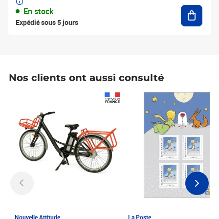
Ajouter
En stock
Expédié sous 5 jours
Nos clients ont aussi consulté
Prix 1 241,67€ HT
Prix 6,25€ HT
Nouvelle Attitude
La Poste