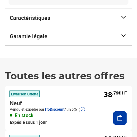
Caractéristiques
Garantie légale
Toutes les autres offres
38
,79€ HT
Livraison Offerte
Neuf
Vendu et expédié par
1foDiscount
4.1/5
(51)
Ajouter
En stock
Expédié sous 1 jour