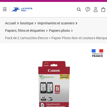
ontenu de la page
Accueil
boutique
Imprimantes et scanners
Papiers, films et étiquettes
Papiers photo
Pack de 2 cartouches d'encre + Papier Photo Noir et couleurs Marq
Prix 36,94€
Prix 3
Prix 3
Prix b
Prix 4
Prix 4
Prix 5
Prix 5
Prix b
Prix 4