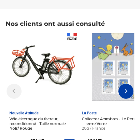
Nos clients ont aussi consulté
Prix 1 241,67€ HT
Prix 6,25€ HT
Nouvelle Attitude
La Poste
Vélo électrique du facteur,
Collector 4 timbres - Le Petit P
reconditionné - Taille normale -
- Lettre Verte
Noir/ Rouge
20g / France