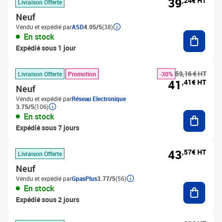
39
,24€ HT
Livraison Offerte
Neuf
Vendu et expédié par
ASD
4.05/5
(38)
Ajouter
En stock
Expédié sous 1 jour
59,16 € HT
Livraison Offerte
Promotion
-30%
41
,41€ HT
Neuf
Vendu et expédié par
Réseau Electronique
3.75/5
(106)
Ajouter
En stock
Expédié sous 7 jours
43
,57€ HT
Livraison Offerte
Neuf
Vendu et expédié par
GpasPlus
3.77/5
(56)
Ajouter
En stock
Expédié sous 2 jours