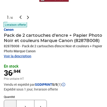
1
/4
Livraison offerte
Canon
Pack de 2 cartouches d'encre + Papier Photo
Noir et couleurs Marque Canon (8287B008)
8287B008 - Pack de 2 cartouches d'encre Noir et couleurs + Papier
Photo Marque Canon
Voir la description
En stock
36
,94€
Prix unitaire HT
Vendu et expédié par
SODIPRINT
5/5
(1)
Expédié sous 1 jour
livraison offerte
Quantité : 1
Quantité