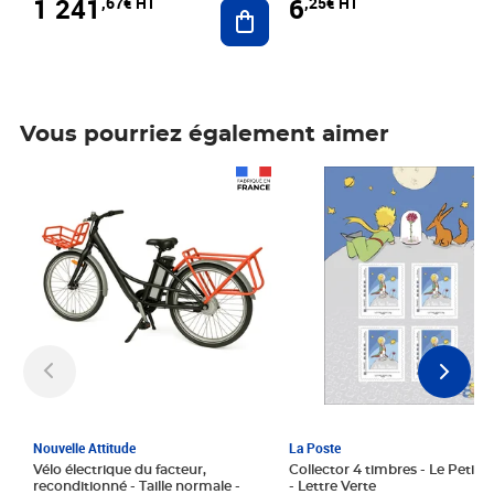
1 241
6
,67€ HT
,25€ HT
Ajouter au panier
Vous pourriez également aimer
Prix 1 241,67€ HT
Prix 6,25€ HT
Nouvelle Attitude
La Poste
Vélo électrique du facteur,
Collector 4 timbres - Le Petit P
reconditionné - Taille normale -
- Lettre Verte