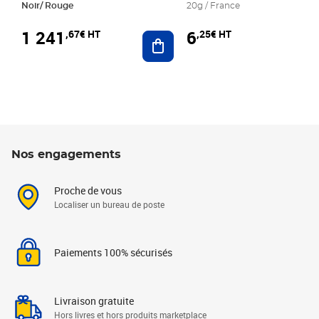
Noir/ Rouge
20g / France
1 241
6
,67€ HT
,25€ HT
Ajouter au panier
Nos engagements
Proche de vous
Localiser un bureau de poste
Paiements 100% sécurisés
Livraison gratuite
Hors livres et hors produits marketplace