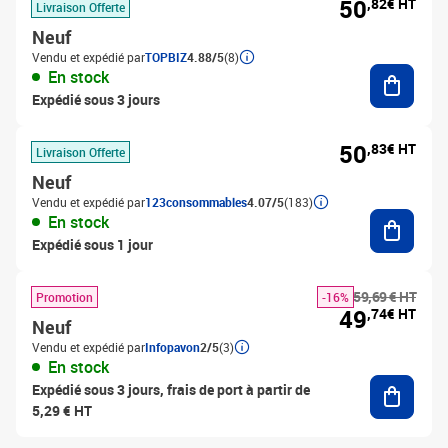
50
,82€ HT
Livraison Offerte
Neuf
Vendu et expédié par
TOPBIZ
4.88/5
(8)
Ajouter
En stock
Expédié sous 3 jours
50
,83€ HT
Livraison Offerte
Neuf
Vendu et expédié par
123consommables
4.07/5
(183)
Ajouter
En stock
Expédié sous 1 jour
59,69 € HT
Promotion
-16%
49
,74€ HT
Neuf
Vendu et expédié par
Infopavon
2/5
(3)
En stock
Ajouter
Expédié sous 3 jours, frais de port à partir de
5,29 € HT