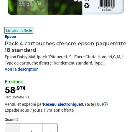
Livraison offerte
Epson
Pack 4 cartouches d'encre epson paquerette
18 standard
Epson Daisy Multipack "Pâquerette" - Encre Claria Home N,C,M,J.
Type de cartouche d'encre: Rendement standard, Type
d'alimentation: Multi pack, Quantité: 1 pièce(s)
Voir la description
En stock
58
,97€
Prix unitaire HT
Vendu et expédié par
Réseau Electronique
3.75/5
(106)
Expédié sous 7 jours
livraison offerte
Quantité : 1
Quantité