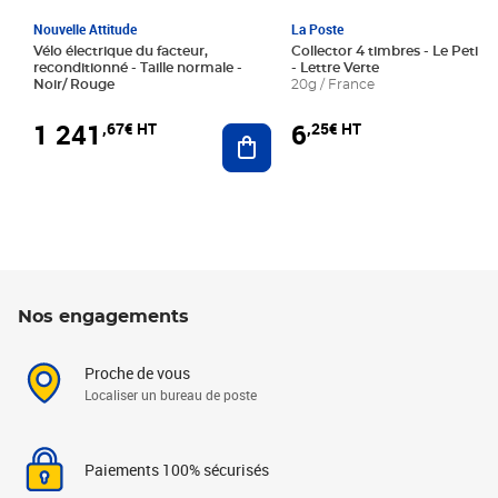
Nouvelle Attitude
La Poste
Vélo électrique du facteur,
Collector 4 timbres - Le Petit P
reconditionné - Taille normale -
- Lettre Verte
Noir/ Rouge
20g / France
1 241
6
,67€ HT
,25€ HT
Ajouter au panier
Nos engagements
Proche de vous
Localiser un bureau de poste
Paiements 100% sécurisés