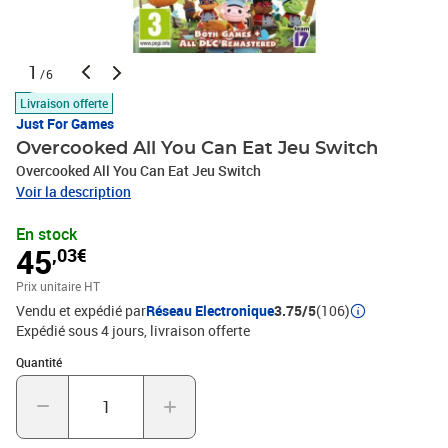
1
/6
Livraison offerte
Just For Games
Overcooked All You Can Eat Jeu Switch
Overcooked All You Can Eat Jeu Switch
Voir la description
En stock
45
,03€
Prix unitaire HT
Vendu et expédié par
Réseau Electronique
3.75/5
(106)
Expédié sous 4 jours
livraison offerte
Quantité : 1
Quantité