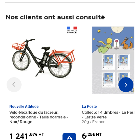
Nos clients ont aussi consulté
Prix 1 241,67€ HT
Prix 6,25€ HT
Nouvelle Attitude
La Poste
Vélo électrique du facteur,
Collector 4 timbres - Le Petit P
reconditionné - Taille normale -
- Lettre Verte
Noir/ Rouge
20g / France
1 241
6
,67€ HT
,25€ HT
Ajouter au panier