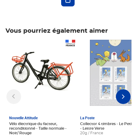
Vous pourriez également aimer
Prix 1 241,67€ HT
Prix 6,25€ HT
Nouvelle Attitude
La Poste
Vélo électrique du facteur,
Collector 4 timbres - Le Petit P
reconditionné - Taille normale -
- Lettre Verte
Noir/ Rouge
20g / France