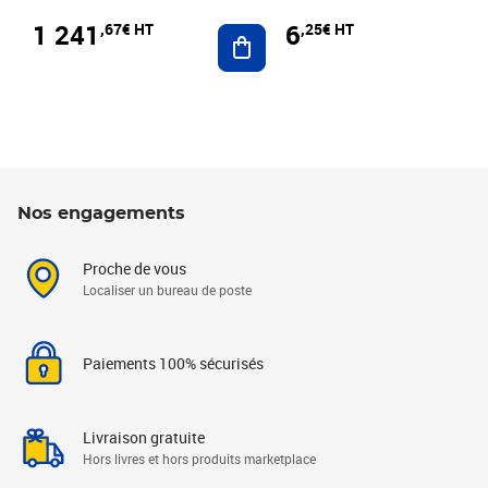
1 241
6
,67€ HT
,25€ HT
Ajouter au panier
Nos engagements
Proche de vous
Localiser un bureau de poste
Paiements 100% sécurisés
Livraison gratuite
Hors livres et hors produits marketplace