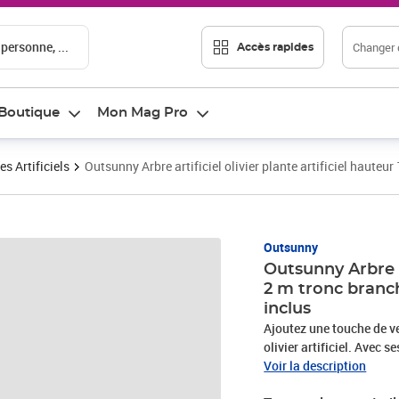
 personne, ...
Changer d
Accès rapides
Boutique
Mon Mag Pro
es Artificiels
Outsunny Arbre artificiel olivier plante artificiel hauteu
Outsunny
Outsunny Arbre ar
2 m tronc branch
inclus
Ajoutez une touche de ve
olivier artificiel. Avec 
cette plante artificiell
Voir la description
provençale à l'espace int