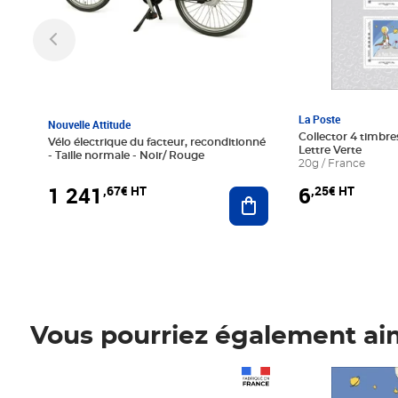
La Poste
Nouvelle Attitude
Collector 4 timbres
Vélo électrique du facteur, reconditionné
Lettre Verte
- Taille normale - Noir/ Rouge
20g / France
1 241
6
,67€ HT
,25€ HT
Ajouter au panier
Vous pourriez également ai
Prix 1 241,67€ HT
Prix 6,25€ HT