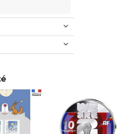
té
Prix 123,33€ HT