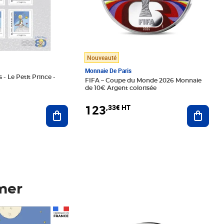
Nouveauté
Monnaie De Paris
 - Le Petit Prince -
FIFA – Coupe du Monde 2026 Monnaie
de 10€ Argent colorisée
123
,33€ HT
Ajoute
Ajouter au panier
mer
Prix 123,33€ HT