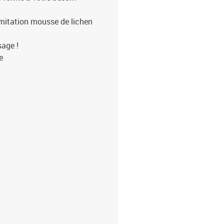
imitation mousse de lichen
sage !
e