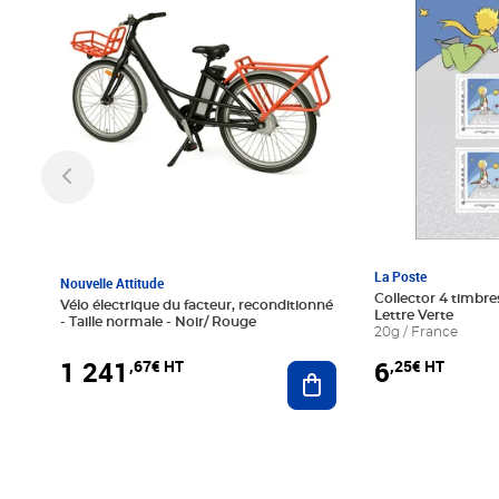
La Poste
Nouvelle Attitude
Collector 4 timbres
Vélo électrique du facteur, reconditionné
Lettre Verte
- Taille normale - Noir/ Rouge
20g / France
1 241
6
,67€ HT
,25€ HT
Ajouter au panier