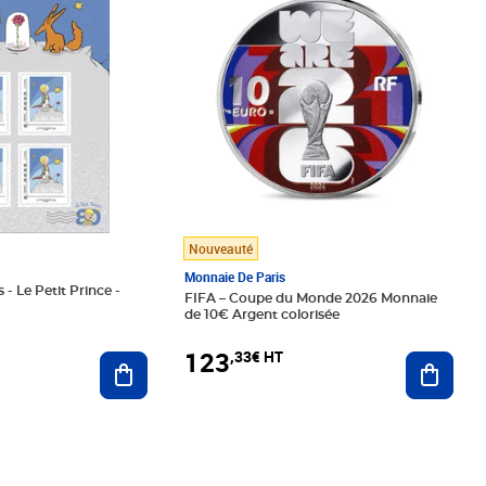
Nouveauté
Monnaie De Paris
 - Le Petit Prince -
FIFA – Coupe du Monde 2026 Monnaie
de 10€ Argent colorisée
123
,33€ HT
Ajoute
Ajouter au panier