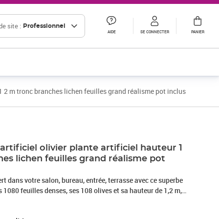
e site :
Professionnel
AIDE
SE CONNECTER
PANIER
r 1 2 m tronc branches lichen feuilles grand réalisme pot inclus
tificiel olivier plante artificiel hauteur 1
es lichen feuilles grand réalisme pot
rt dans votre salon, bureau, entrée, terrasse avec ce superbe
ses 1080 feuilles denses, ses 108 olives et sa hauteur de 1,2 m,
e vous apportera un réalisme parfait en ajoutant une touche
érieur/extérieur de votre choix.Caractéristiques :- Olivier