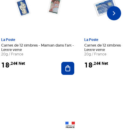
La Poste
La Poste
Carnet de 12 timbres - Maman dans l'art -
Carnet de 12 timbres - Le bl
Lettre verte
Lettre verte
20g / France
20g / France
18
18
,24€ Net
,24€ Net
r au panier
Ajouter au panier
Prix 18,24€ Net
Prix 18,24€ Net