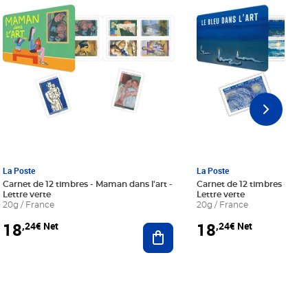
La Poste
La Poste
Carnet de 12 timbres - Maman dans l'art -
Carnet de 12 timbres - Le bl
Lettre verte
Lettre verte
20g / France
20g / France
18
18
,24€ Net
,24€ Net
r au panier
Ajouter au panier