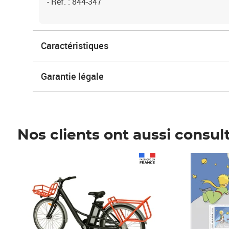
- Réf. : 844-347
Caractéristiques
Garantie légale
Nos clients ont aussi consul
Prix 1 241,67€ HT
Prix 6,25€ HT