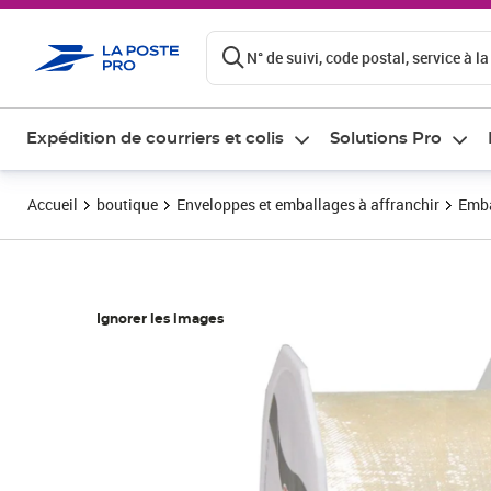
ontenu de la page
N° de suivi, code postal, service à la
Expédition de courriers et colis
Solutions Pro
Accueil
boutique
Enveloppes et emballages à affranchir
Emba
Ignorer les images