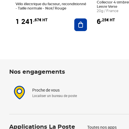
Collector 4 timbres
Vélo électrique du facteur, reconditionné
Lettre Verte
- Taille normale - Noir/ Rouge
20g / France
1 241
6
,67€ HT
,25€ HT
Ajouter au panier
Nos engagements
Proche de vous
Localiser un bureau de poste
Applications La Poste
Toutes nos apps