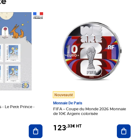
té
Prix 123,33€ HT
Nouveauté
Monnaie De Paris
 - Le Petit Prince -
FIFA – Coupe du Monde 2026 Monnaie
de 10€ Argent colorisée
123
,33€ HT
Ajoute
Ajouter au panier