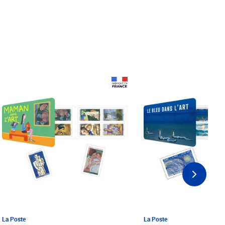
Prix 18,24€ Net
Prix 18,24€ Net
La Poste
La Poste