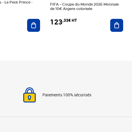
 - Le Petit Prince -
FIFA – Coupe du Monde 2026 Monnaie
de 10€ Argent colorisée
123
,33€ HT
Ajoute
Ajouter au panier
Paiements 100% sécurisés