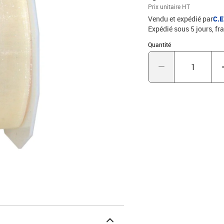
Prix unitaire HT
Vendu et expédié par
C.
Expédié sous 5 jours, fra
Quantité : 1
Quantité