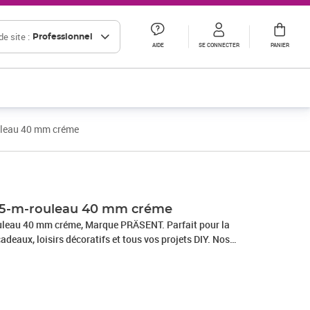
e site :
Professionnel
AIDE
SE CONNECTER
PANIER
uleau 40 mm créme
25-m-rouleau 40 mm créme
leau 40 mm créme, Marque PRÄSENT. Parfait pour la
adeaux, loisirs décoratifs et tous vos projets DIY. Nos
 en Allemagne et sont composés à 100% de matériaux
s occasions : que ce soit pour un anniversaire, un baptême,
e Nouvel An ou même pour Pâques – ce fabuleux accessoire
allages cadeaux beaux et attrayants.