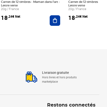
Carnet de 12 timbres - Maman dans l'art -
Carnet de 12 timbres - Le bl
Lettre verte
Lettre verte
20g / France
20g / France
18
18
,24€ Net
,24€ Net
r au panier
Ajouter au panier
Livraison gratuite
Hors livres et hors produits
marketplace
Linkedin
Facebook
Youtube
Restons connectés