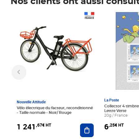
Nos clients ont aussi consul
Prix 1 241,67€ HT
Prix 6,25€ HT
La Poste
Nouvelle Attitude
Collector 4 timbres
Vélo électrique du facteur, reconditionné
Lettre Verte
- Taille normale - Noir/ Rouge
20g / France
1 241
6
,67€ HT
,25€ HT
Ajouter au panier