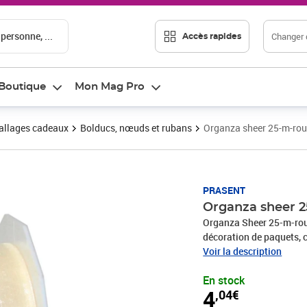
 personne, ...
Changer d
Accès rapides
Boutique
Mon Mag Pro
llages cadeaux
Bolducs, nœuds et rubans
Organza sheer 25-m-ro
Prix 4,04€
PRASENT
Organza sheer 
Organza Sheer 25-m-rou
décoration de paquets, c
produits sont fabriqués
Voir la description
recyclés. Pour toutes le
En stock
une communion, Noël, l
4
,04€
rend rapidement les emb