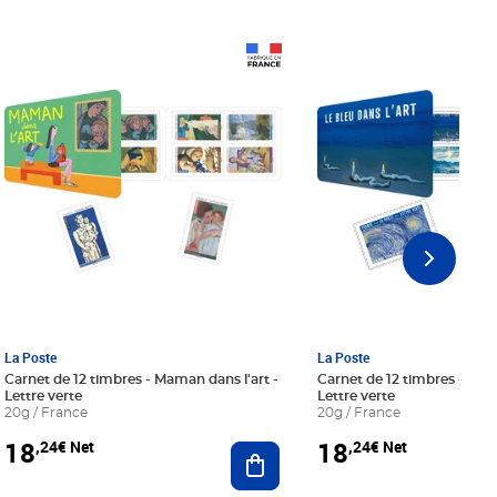
Prix 18,24€ Net
Prix 18,24€ Net
La Poste
La Poste
Carnet de 12 timbres - Maman dans l'art -
Carnet de 12 timbres - Le bl
Lettre verte
Lettre verte
20g / France
20g / France
18
18
,24€ Net
,24€ Net
r au panier
Ajouter au panier