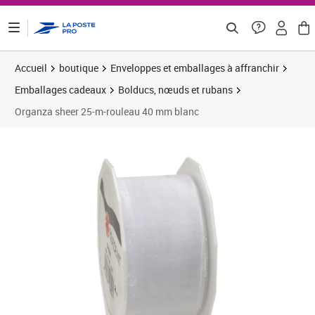
ontenu de la page
Accueil
boutique
Enveloppes et emballages à affranchir
Emballages cadeaux
Bolducs, nœuds et rubans
Organza sheer 25-m-rouleau 40 mm blanc
Prix 4,04€