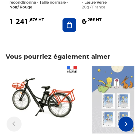
reconditionné - Taille normale -
- Lettre Verte
Noir/ Rouge
20g / France
1 241
6
,67€ HT
,25€ HT
Ajouter au panier
Vous pourriez également aimer
Prix 1 241,67€ HT
Prix 6,25€ HT