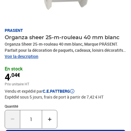
PRASENT
Organza sheer 25-m-rouleau 40 mm blanc
Organza Sheer 25-m-rouleau 40 mm blanc, Marque PRÄSENT.
Parfait pour la décoration de paquets, cadeaux, loisirs décoratifs
et tous vos projets DIY. Nos produits sont fabriqués en Allemagne
Voir la description
et sont composés à 100% de matériaux recyclés. Pour toutes les
En stock
occasions : que ce soit pour un anniversaire, un baptême, une
4
,04€
communion, Noël, le Nouvel An ou même pour Pâques – ce
fabuleux accessoire rend rapidement les emballages cadeaux
Prix unitaire HT
beaux et attrayants.
Vendu et expédié par
C.E.PATTBERG
Expédié sous 5 jours, frais de port à partir de 7,42 € HT
Quantité : 1
Quantité