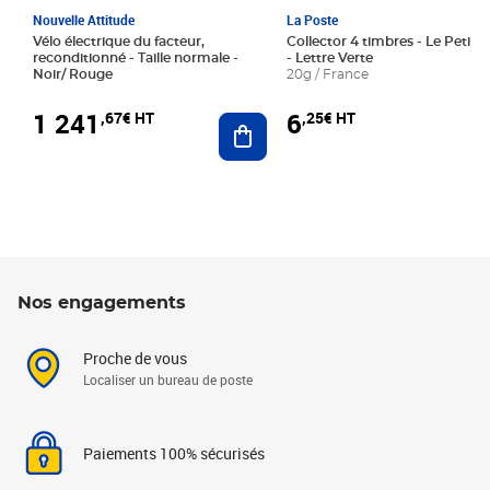
Nouvelle Attitude
La Poste
Vélo électrique du facteur,
Collector 4 timbres - Le Petit P
reconditionné - Taille normale -
- Lettre Verte
Noir/ Rouge
20g / France
1 241
6
,67€ HT
,25€ HT
Ajouter au panier
Nos engagements
Proche de vous
Localiser un bureau de poste
Paiements 100% sécurisés