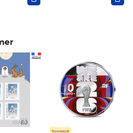
mer
Prix 123,33€ HT
Nouveauté