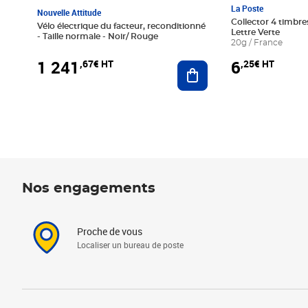
La Poste
Nouvelle Attitude
Collector 4 timbres
Vélo électrique du facteur, reconditionné
Lettre Verte
- Taille normale - Noir/ Rouge
20g / France
1 241
6
,67€ HT
,25€ HT
Ajouter au panier
Nos engagements
Proche de vous
Localiser un bureau de poste