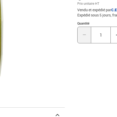
nombreux avantages de l
Prix unitaire HT
Vendu et expédié par
C.
Expédié sous 5 jours, fra
Quantité : 1
Quantité