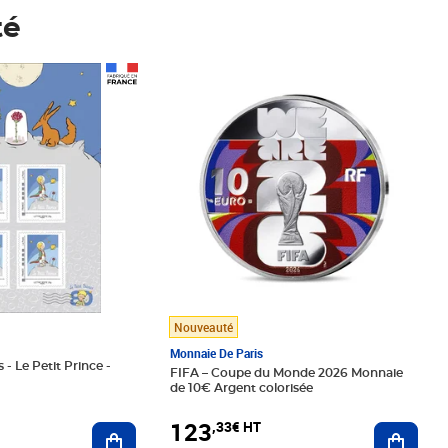
té
Prix 123,33€ HT
Nouveauté
Monnaie De Paris
 - Le Petit Prince -
FIFA – Coupe du Monde 2026 Monnaie
de 10€ Argent colorisée
123
,33€ HT
Ajoute
Ajouter au panier