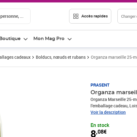
 personne, ...
Changer d
Accès rapides
Boutique
Mon Mag Pro
llages cadeaux
Bolducs, nœuds et rubans
Organza marseille 25-m-
Prix 8,08€
PRASENT
Organza marseil
Organza Marseille 25-m-rouleau 25 mm vert citro
l’emballage cadeau, Lois
décoratif est produit en
Voir la description
Le ruban cadeau est par
En stock
comme Noël, anniversair
8
,08€
de la diversité de prod