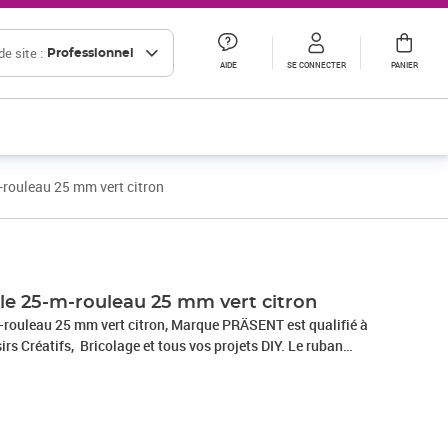
e site :
Professionnel
AIDE
SE CONNECTER
PANIER
rouleau 25 mm vert citron
le 25-m-rouleau 25 mm vert citron
n, Marque PRÄSENT est qualifié à
irs Créatifs, Bricolage et tous vos projets DIY. Le ruban
 Allemagne et le bobine consiste en 100 % matériaux recyclés.
fait pour les différents thèmes de commerces et occasions,
e, mariage, Saint-Valentin ou Pâques. Laissez-vous inspirer
uits de C.E.PATTBERG et constatez par vous-même les