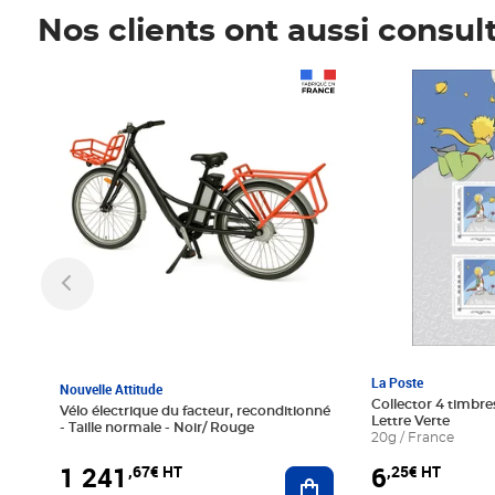
Nos clients ont aussi consul
Prix 1 241,67€ HT
Prix 6,25€ HT
La Poste
Nouvelle Attitude
Collector 4 timbres
Vélo électrique du facteur, reconditionné
Lettre Verte
- Taille normale - Noir/ Rouge
20g / France
1 241
6
,67€ HT
,25€ HT
Ajouter au panier