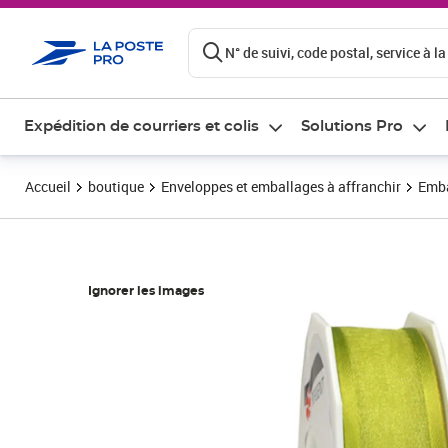
ontenu de la page
N° de suivi, code postal, service à la
Expédition de courriers et colis
Solutions Pro
Accueil
boutique
Enveloppes et emballages à affranchir
Emba
Ignorer les images