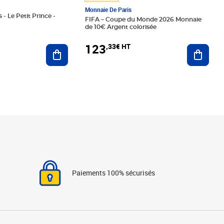
Monnaie De Paris
 - Le Petit Prince -
FIFA – Coupe du Monde 2026 Monnaie
de 10€ Argent colorisée
123
,33€ HT
Ajoute
Ajouter au panier
Paiements 100% sécurisés