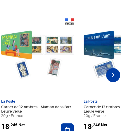
Prix 18,24€ Net
Prix 18,24€ Net
La Poste
La Poste
Carnet de 12 timbres - Maman dans l'art -
Carnet de 12 timbres - Le bl
Lettre verte
Lettre verte
20g / France
20g / France
18
18
,24€ Net
,24€ Net
r au panier
Ajouter au panier