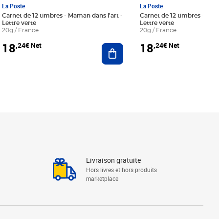
La Poste
La Poste
Carnet de 12 timbres - Maman dans l'art -
Carnet de 12 timbres - Le bl
Lettre verte
Lettre verte
20g / France
20g / France
18
18
,24€ Net
,24€ Net
r au panier
Ajouter au panier
Livraison gratuite
Hors livres et hors produits
marketplace
Linkedin
Facebook
Youtube