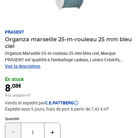
PRASENT
Organza marseille 25-m-rouleau 25 mm bleu
ciel
Organza Marseille 25-m-rouleau 25 mm bleu ciel, Marque
PRÄSENT est qualifié à l’emballage cadeau, Loisirs Créatifs,
Bricolage et tous vos projets DIY. Le ruban décoratif est produit en
Voir la description
Allemagne et le bobine consiste en 100 % matériaux recyclés. Le
En stock
ruban cadeau est parfait pour les différents thèmes de commerces
8
,08€
et occasions, comme Noël, anniversaire, mariage, Saint-Valentin
ou Pâques. Laissez-vous inspirer de la diversité de produits de
Prix unitaire HT
C.E.PATTBERG et constatez par vous-même les nombreux
Vendu et expédié par
C.E.PATTBERG
avantages de la qualité fabriqué en Allemagne.
Expédié sous 5 jours, frais de port à partir de 7,42 € HT
Quantité : 1
Quantité