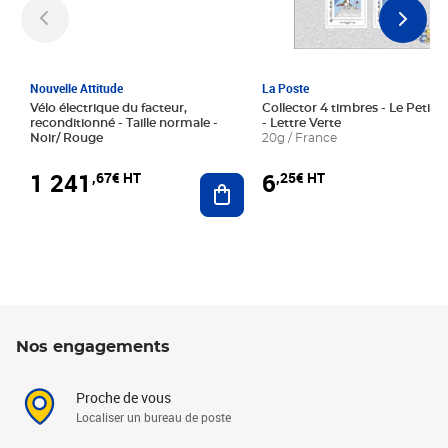
Nouvelle Attitude
La Poste
Vélo électrique du facteur,
Collector 4 timbres - Le Petit P
reconditionné - Taille normale -
- Lettre Verte
Noir/ Rouge
20g / France
1 241
6
,67€ HT
,25€ HT
Ajouter au panier
Nos engagements
Proche de vous
Localiser un bureau de poste