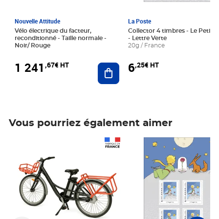
Nouvelle Attitude
La Poste
Vélo électrique du facteur,
Collector 4 timbres - Le Petit P
reconditionné - Taille normale -
- Lettre Verte
Noir/ Rouge
20g / France
1 241
6
,67€ HT
,25€ HT
Ajouter au panier
Vous pourriez également aimer
Prix 1 241,67€ HT
Prix 6,25€ HT