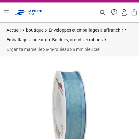
ontenu de la page
Accueil
boutique
Enveloppes et emballages à affranchir
Emballages cadeaux
Bolducs, nœuds et rubans
Organza marseille 25-m-rouleau 25 mm bleu ciel
Prix 8,08€