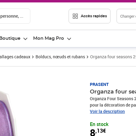
 personne, ...
Changer d
Accès rapides
Boutique
Mon Mag Pro
llages cadeaux
Bolducs, nœuds et rubans
Organza four seasons 2
Prix 8,13€
PRASENT
Organza four se
Organza Four Seasons 25-m-rouleau 40 mm li
pour la décoration de pa
produits sont fabriqués
Voir la description
recyclés. Pour toutes le
En stock
une communion, Noël, l
8
,13€
rend rapidement les emb