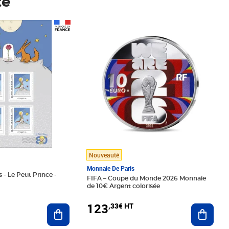
té
Prix 123,33€ HT
Nouveauté
Monnaie De Paris
 - Le Petit Prince -
FIFA – Coupe du Monde 2026 Monnaie
de 10€ Argent colorisée
123
,33€ HT
Ajoute
Ajouter au panier