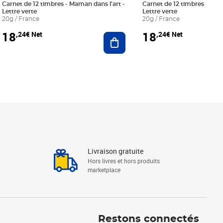
Carnet de 12 timbres - Maman dans l'art -
Carnet de 12 timbres - Le bl
Lettre verte
Lettre verte
20g / France
20g / France
18
18
,24€ Net
,24€ Net
r au panier
Ajouter au panier
Livraison gratuite
Hors livres et hors produits
marketplace
Linkedin
Facebook
Youtube
Restons connectés