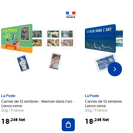
Prix 18,24€ Net
Prix 18,24€ Net
La Poste
La Poste
Carnet de 12 timbres - Maman dans l'art -
Carnet de 12 timbres - Le bl
Lettre verte
Lettre verte
20g / France
20g / France
18
18
,24€ Net
,24€ Net
r au panier
Ajouter au panier