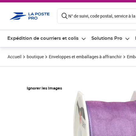
ontenu de la page
N° de suivi, code postal, service à la
Expédition de courriers et colis
Solutions Pro
Accueil
boutique
Enveloppes et emballages à affranchir
Emba
Ignorer les images