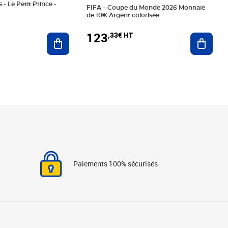
 - Le Petit Prince -
FIFA – Coupe du Monde 2026 Monnaie
de 10€ Argent colorisée
123
,33€ HT
Ajoute
Ajouter au panier
Paiements 100% sécurisés