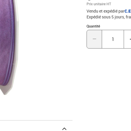
Prix unitaire HT
Vendu et expédié par
C.
Expédié sous 5 jours, fra
Quantité : 1
Quantité