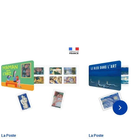
Prix 18,24€ Net
Prix 18,24€ Net
La Poste
La Poste