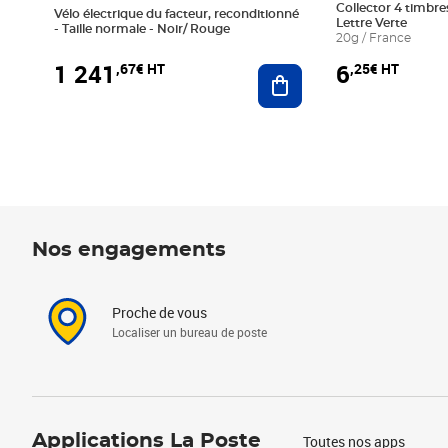
Collector 4 timbres
Vélo électrique du facteur, reconditionné
Lettre Verte
- Taille normale - Noir/ Rouge
20g / France
1 241
6
,67€ HT
,25€ HT
Ajouter au panier
Nos engagements
Proche de vous
Localiser un bureau de poste
Applications La Poste
Toutes nos apps