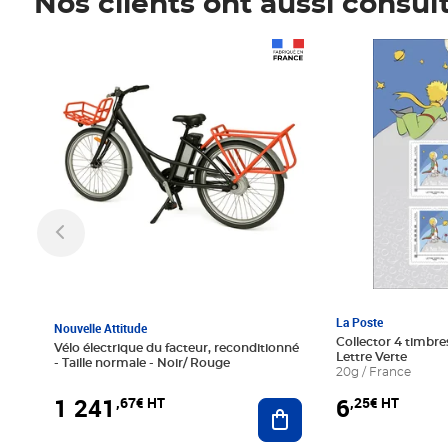
Nos clients ont aussi consul
Prix 1 241,67€ HT
Prix 6,25€ HT
La Poste
Nouvelle Attitude
Collector 4 timbres
Vélo électrique du facteur, reconditionné
Lettre Verte
- Taille normale - Noir/ Rouge
20g / France
1 241
6
,67€ HT
,25€ HT
Ajouter au panier