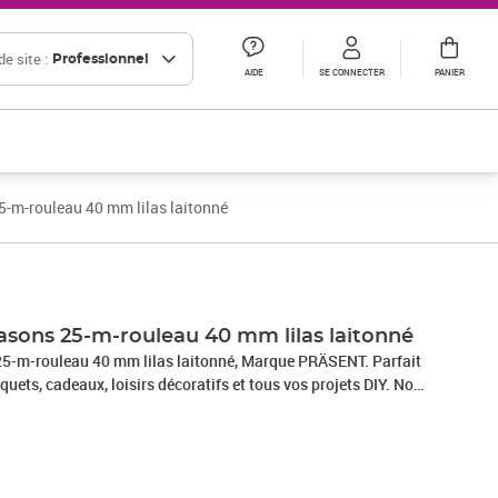
e site :
Professionnel
AIDE
SE CONNECTER
PANIER
5-m-rouleau 40 mm lilas laitonné
asons 25-m-rouleau 40 mm lilas laitonné
las laitonné, Marque PRÄSENT. Parfait
quets, cadeaux, loisirs décoratifs et tous vos projets DIY. Nos
 en Allemagne et sont composés à 100% de matériaux
s occasions : que ce soit pour un anniversaire, un baptême,
e Nouvel An ou même pour Pâques – ce fabuleux accessoire
allages cadeaux beaux et attrayants.