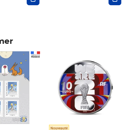
mer
Prix 123,33€ HT
Nouveauté