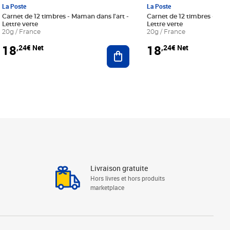
La Poste
La Poste
Carnet de 12 timbres - Maman dans l'art -
Carnet de 12 timbres - Le bl
Lettre verte
Lettre verte
20g / France
20g / France
18
18
,24€ Net
,24€ Net
r au panier
Ajouter au panier
Livraison gratuite
Hors livres et hors produits
marketplace
Linkedin
Facebook
Youtube