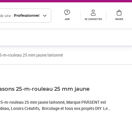
e site :
Professionnel
AIDE
SE CONNECTER
PANIER
5-m-rouleau 25 mm jaune laitonné
easons 25-m-rouleau 25 mm jaune
25-m-rouleau 25 mm jaune laitonné, Marque PRÄSENT est
deau, Loisirs Créatifs, Bricolage et tous vos projets DIY. Le
duit en Allemagne et le bobine consiste en 100 % matériaux
u est parfait pour les différents thèmes de commerces et
anniversaire, mariage, Saint-Valentin ou Pâques. Laissez-