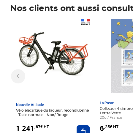
Nos clients ont aussi consul
Prix 1 241,67€ HT
Prix 6,25€ HT
La Poste
Nouvelle Attitude
Collector 4 timbres
Vélo électrique du facteur, reconditionné
Lettre Verte
- Taille normale - Noir/ Rouge
20g / France
1 241
6
,67€ HT
,25€ HT
Ajouter au panier