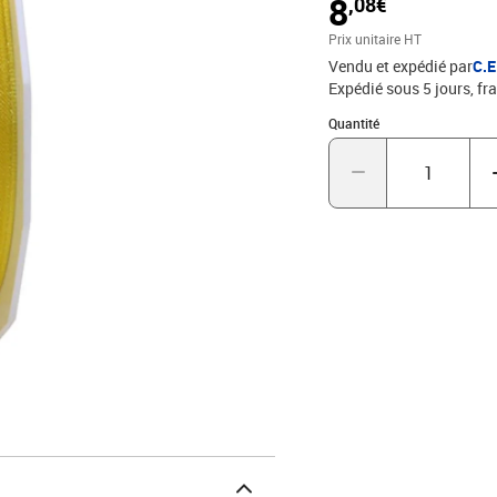
8
,08€
vous inspirer de la dive
même les nombreux avant
Prix unitaire HT
Vendu et expédié par
C.
Expédié sous 5 jours, fra
Quantité : 1
Quantité