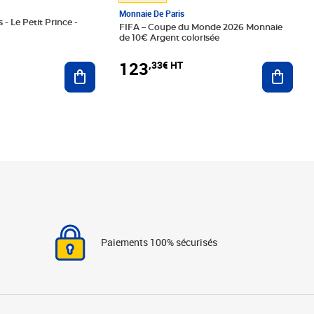
Monnaie De Paris
 - Le Petit Prince -
FIFA – Coupe du Monde 2026 Monnaie
de 10€ Argent colorisée
123
,33€ HT
Ajoute
Ajouter au panier
Paiements 100% sécurisés