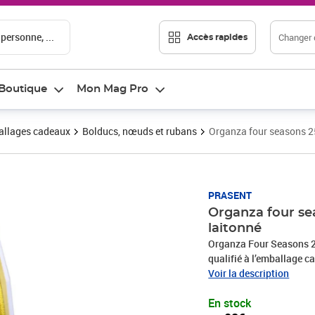
 personne, ...
Changer d
Accès rapides
Boutique
Mon Mag Pro
llages cadeaux
Bolducs, nœuds et rubans
Organza four seasons 2
Prix 8,08€
PRASENT
Organza four s
laitonné
Organza Four Seasons 
qualifié à l’emballage ca
ruban décoratif est pro
Voir la description
recyclés. Le ruban cadea
En stock
occasions, comme Noël, 