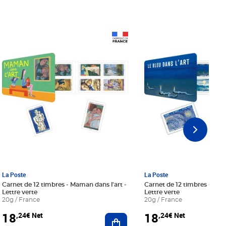
Prix 18,24€ Net
Prix 18,24€ Net
La Poste
La Poste
Carnet de 12 timbres - Maman dans l'art -
Carnet de 12 timbres - Le bl
Lettre verte
Lettre verte
20g / France
20g / France
18
18
,24€ Net
,24€ Net
r au panier
Ajouter au panier