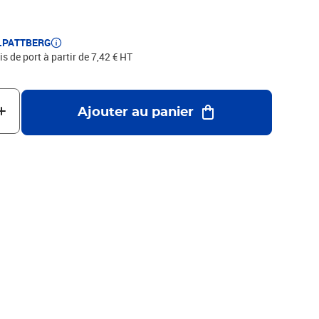
rsité de produits de C.E.PATTBERG et constatez par vous-
ages de la qualité fabriqué en Allemagne.
E.PATTBERG
is de port à partir de 7,42 € HT
Ajouter au panier