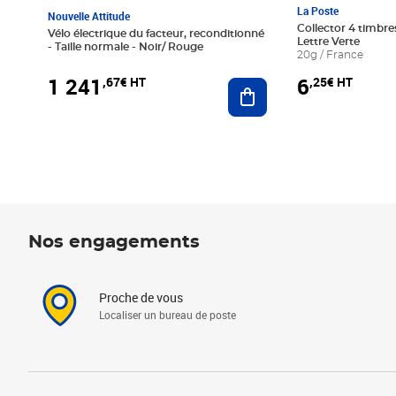
La Poste
Nouvelle Attitude
Collector 4 timbres
Vélo électrique du facteur, reconditionné
Lettre Verte
- Taille normale - Noir/ Rouge
20g / France
1 241
6
,67€ HT
,25€ HT
Ajouter au panier
Nos engagements
Proche de vous
Localiser un bureau de poste