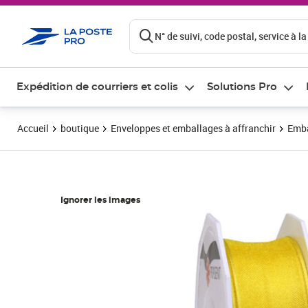
ontenu de la page
N° de suivi, code postal, service à la
Expédition de courriers et colis
Solutions Pro
Accueil
boutique
Enveloppes et emballages à affranchir
Emba
Ignorer les images