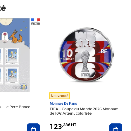
té
Prix 123,33€ HT
Nouveauté
Monnaie De Paris
 - Le Petit Prince -
FIFA – Coupe du Monde 2026 Monnaie
de 10€ Argent colorisée
123
,33€ HT
Ajoute
Ajouter au panier