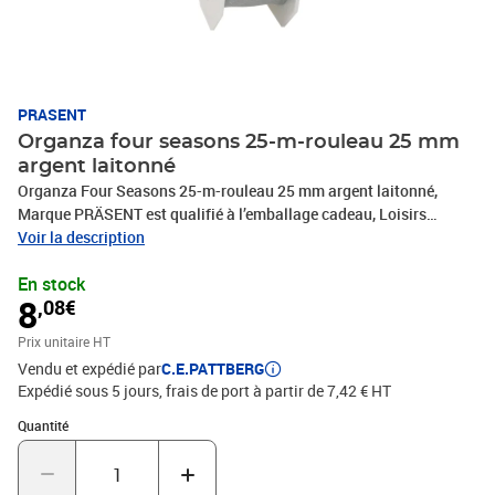
PRASENT
Organza four seasons 25-m-rouleau 25 mm
argent laitonné
Organza Four Seasons 25-m-rouleau 25 mm argent laitonné,
Marque PRÄSENT est qualifié à l’emballage cadeau, Loisirs
Créatifs, Bricolage et tous vos projets DIY. Le ruban décoratif est
Voir la description
produit en Allemagne et le bobine consiste en 100 % matériaux
En stock
recyclés. Le ruban cadeau est parfait pour les différents thèmes de
8
,08€
commerces et occasions, comme Noël, anniversaire, mariage,
Saint-Valentin ou Pâques. Laissez-vous inspirer de la diversité de
Prix unitaire HT
produits de C.E.PATTBERG et constatez par vous-même les
Vendu et expédié par
C.E.PATTBERG
nombreux avantages de la qualité fabriqué en Allemagne.
Expédié sous 5 jours, frais de port à partir de 7,42 € HT
Quantité : 1
Quantité