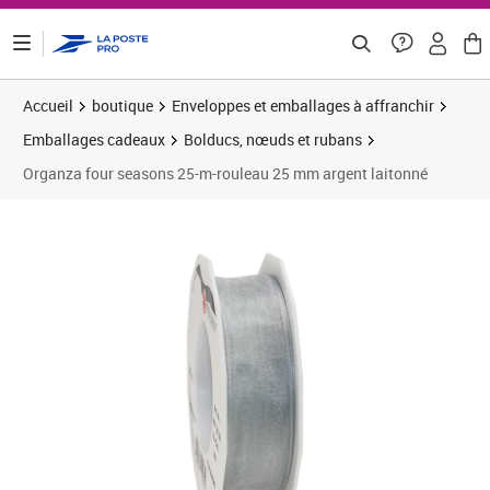
ontenu de la page
Accueil
boutique
Enveloppes et emballages à affranchir
Emballages cadeaux
Bolducs, nœuds et rubans
Organza four seasons 25-m-rouleau 25 mm argent laitonné
Prix 8,08€