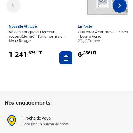
Nouvelle Attitude
La Poste
Vélo électrique du facteur,
Collector 4 timbres - Le Petit P
reconditionné - Taille normale -
- Lettre Verte
Noir/ Rouge
20g / France
1 241
6
,67€ HT
,25€ HT
Ajouter au panier
Nos engagements
Proche de vous
Localiser un bureau de poste