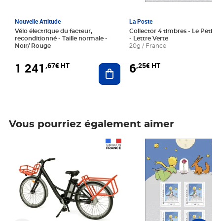
Nouvelle Attitude
La Poste
Vélo électrique du facteur,
Collector 4 timbres - Le Petit P
reconditionné - Taille normale -
- Lettre Verte
Noir/ Rouge
20g / France
1 241
6
,67€ HT
,25€ HT
Ajouter au panier
Vous pourriez également aimer
Prix 1 241,67€ HT
Prix 6,25€ HT