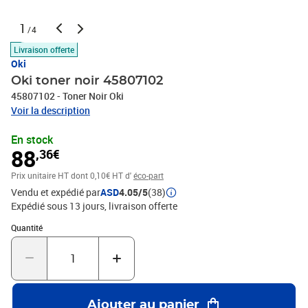
1
/4
Livraison offerte
Oki
Oki toner noir 45807102
45807102 - Toner Noir Oki
Voir la description
En stock
88
,36€
Prix unitaire HT
dont 0,10€ HT d'
éco-part
Vendu et expédié par
ASD
4.05/5
(38)
Expédié sous 13 jours
livraison offerte
Quantité : 1
Quantité
Ajouter au panier