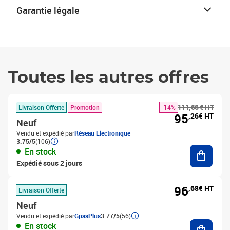
Garantie légale
Toutes les autres offres
111,66 € HT
Livraison Offerte
Promotion
-14%
95
,26€ HT
Neuf
Vendu et expédié par
Réseau Electronique
3.75/5
(106)
Ajouter
En stock
Expédié sous 2 jours
96
,68€ HT
Livraison Offerte
Neuf
Vendu et expédié par
GpasPlus
3.77/5
(56)
Ajouter
En stock