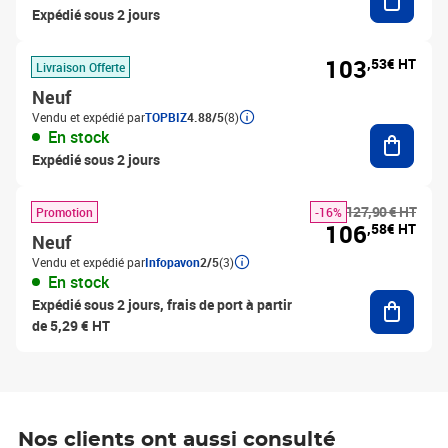
Expédié sous 2 jours
103
,53€ HT
Livraison Offerte
Neuf
Vendu et expédié par
TOPBIZ
4.88/5
(8)
Ajouter
En stock
Expédié sous 2 jours
127,90 € HT
Promotion
-16%
106
,58€ HT
Neuf
Vendu et expédié par
Infopavon
2/5
(3)
En stock
Ajouter
Expédié sous 2 jours, frais de port à partir
de 5,29 € HT
Nos clients ont aussi consulté