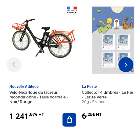
Prix 1 241,67€ HT
Prix 6,25€ HT
Nouvelle Attitude
La Poste
Vélo électrique du facteur,
Collector 4 timbres - Le Petit P
reconditionné - Taille normale -
- Lettre Verte
Noir/ Rouge
20g / France
1 241
6
,67€ HT
,25€ HT
Ajouter au panier