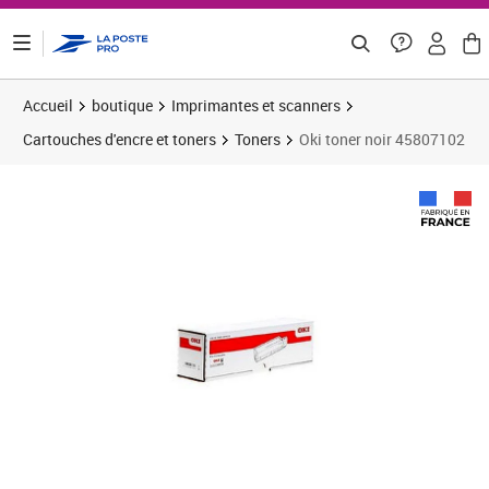
ontenu de la page
Accueil
boutique
Imprimantes et scanners
Cartouches d'encre et toners
Toners
Oki toner noir 45807102
Prix 88,36€
Prix b
Prix 9
Prix 9
Prix 
Prix b
Prix 