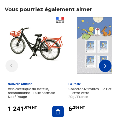
Vous pourriez également aimer
Prix 1 241,67€ HT
Prix 6,25€ HT
Nouvelle Attitude
La Poste
Vélo électrique du facteur,
Collector 4 timbres - Le Petit P
reconditionné - Taille normale -
- Lettre Verte
Noir/ Rouge
20g / France
1 241
6
,67€ HT
,25€ HT
Ajouter au panier