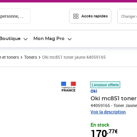
 personne, ...
Changer d
Accès rapides
Boutique
Mon Mag Pro
 et toners
Toners
Oki mc851 toner jaune 44059165
Prix 170,77€
Livraison offerte
Oki
Oki mc851 toner
44059165 - Toner Jaune
Voir la description
En stock
170
,77€