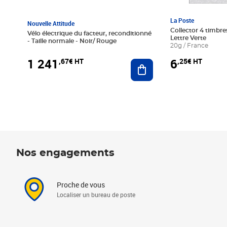
La Poste
Nouvelle Attitude
Collector 4 timbres
Vélo électrique du facteur, reconditionné
Lettre Verte
- Taille normale - Noir/ Rouge
20g / France
1 241
6
,67€ HT
,25€ HT
Ajouter au panier
Nos engagements
Proche de vous
Localiser un bureau de poste