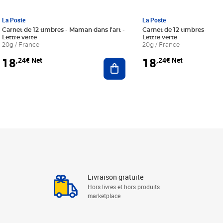
La Poste
La Poste
Carnet de 12 timbres - Maman dans l'art -
Carnet de 12 timbres - Le bl
Lettre verte
Lettre verte
20g / France
20g / France
18
18
,24€ Net
,24€ Net
r au panier
Ajouter au panier
Livraison gratuite
Hors livres et hors produits
marketplace