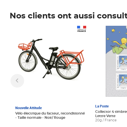
Nos clients ont aussi consul
Prix 1 241,67€ HT
Prix 6,25€ HT
La Poste
Nouvelle Attitude
Collector 4 timbres
Vélo électrique du facteur, reconditionné
Lettre Verte
- Taille normale - Noir/ Rouge
20g / France