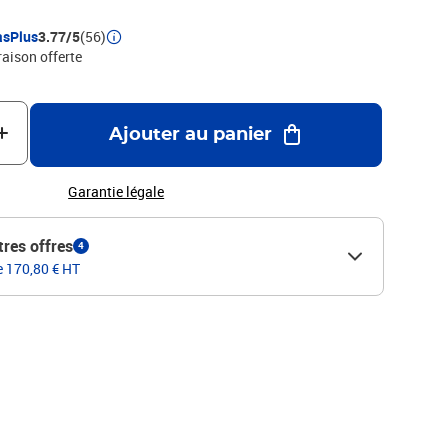
asPlus
3.77/5
(56)
raison offerte
Ajouter au panier
Garantie légale
tres offres
4
de 170,80 € HT