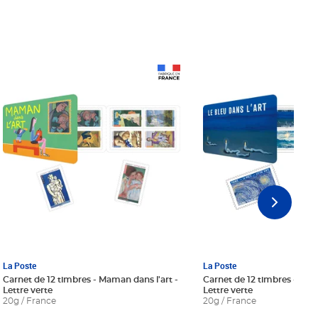
Prix 18,24€ Net
Prix 18,24€ Net
La Poste
La Poste
Carnet de 12 timbres - Maman dans l'art -
Carnet de 12 timbres - Le bl
Lettre verte
Lettre verte
20g / France
20g / France