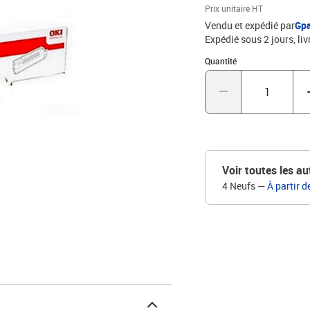
Prix unitaire HT
Vendu et expédié par
Gp
Expédié sous 2 jours
liv
Quantité : 1
Quantité
Voir toutes les au
4 Neufs
—
À partir 