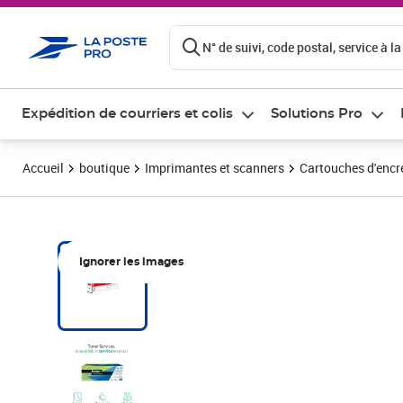
ontenu de la page
N° de suivi, code postal, service à la
Expédition de courriers et colis
Solutions Pro
Accueil
boutique
Imprimantes et scanners
Cartouches d'encre
Ignorer les images