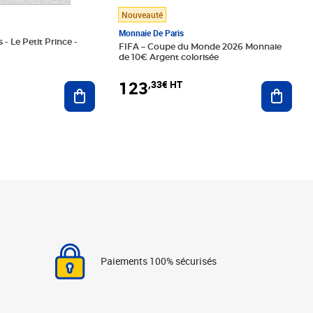
Nouveauté
Monnaie De Paris
 - Le Petit Prince -
FIFA – Coupe du Monde 2026 Monnaie
de 10€ Argent colorisée
123
,33€ HT
Ajoute
Ajouter au panier
Paiements 100% sécurisés