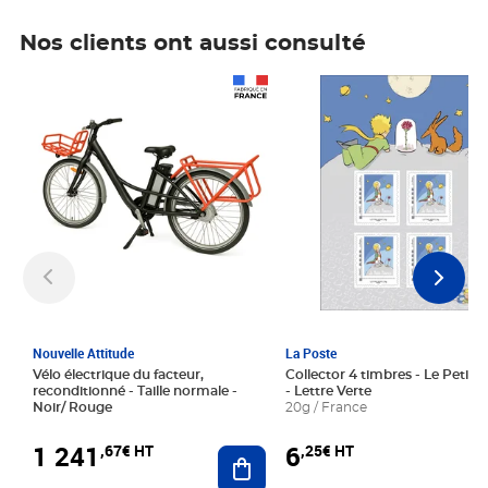
Nos clients ont aussi consulté
Prix 1 241,67€ HT
Prix 6,25€ HT
Nouvelle Attitude
La Poste
Vélo électrique du facteur,
Collector 4 timbres - Le Petit P
reconditionné - Taille normale -
- Lettre Verte
Noir/ Rouge
20g / France
1 241
6
,67€ HT
,25€ HT
Ajouter au panier