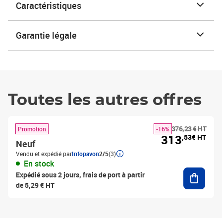
Caractéristiques
Garantie légale
Toutes les autres offres
376,23 € HT
Promotion
-16%
313
,53€ HT
Neuf
Vendu et expédié par
Infopavon
2/5
(3)
En stock
Ajouter
Expédié sous 2 jours, frais de port à partir
de 5,29 € HT