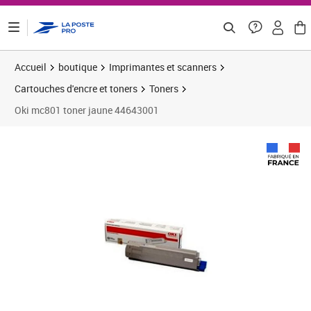
ontenu de la page
Accueil
boutique
Imprimantes et scanners
Cartouches d'encre et toners
Toners
Oki mc801 toner jaune 44643001
Prix barré 275,83 €
Prix 164,13€
Prix b
Prix 