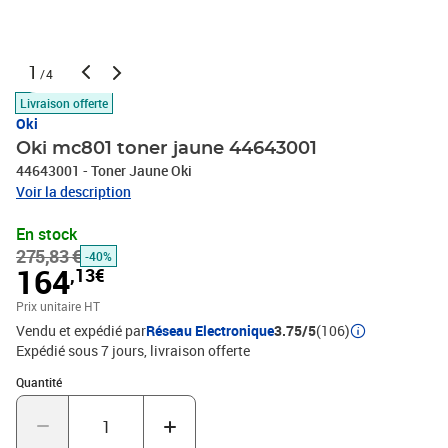
1
/4
Livraison offerte
Oki
Oki mc801 toner jaune 44643001
44643001 - Toner Jaune Oki
Voir la description
En stock
275,83 €
-40%
164
,13€
Prix unitaire HT
Vendu et expédié par
Réseau Electronique
3.75/5
(106)
Expédié sous 7 jours
livraison offerte
Quantité : 1
Quantité