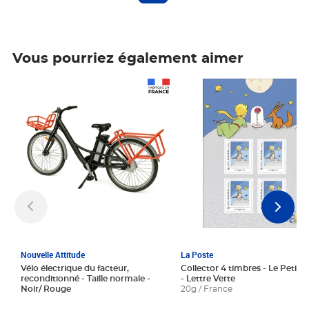
Vous pourriez également aimer
Prix 1 241,67€ HT
Prix 6,25€ HT
Nouvelle Attitude
La Poste
Vélo électrique du facteur,
Collector 4 timbres - Le Petit P
reconditionné - Taille normale -
- Lettre Verte
Noir/ Rouge
20g / France