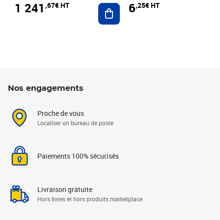
1 241
6
,67€ HT
,25€ HT
Ajouter au panier
Nos engagements
Proche de vous
Localiser un bureau de poste
Paiements 100% sécurisés
Livraison gratuite
Hors livres et hors produits marketplace