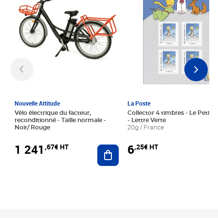
Nouvelle Attitude
La Poste
Vélo électrique du facteur,
Collector 4 timbres - Le Petit P
reconditionné - Taille normale -
- Lettre Verte
Noir/ Rouge
20g / France
1 241
6
,67€ HT
,25€ HT
Ajouter au panier