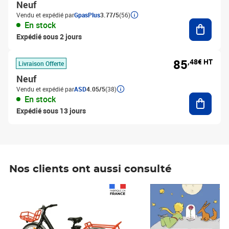
Neuf
Vendu et expédié par
GpasPlus
3.77/5
(56)
Ajouter
En stock
Expédié sous 2 jours
85
,48€ HT
Livraison Offerte
Neuf
Vendu et expédié par
ASD
4.05/5
(38)
Ajouter
En stock
Expédié sous 13 jours
Nos clients ont aussi consulté
Prix 1 241,67€ HT
Prix 6,25€ HT