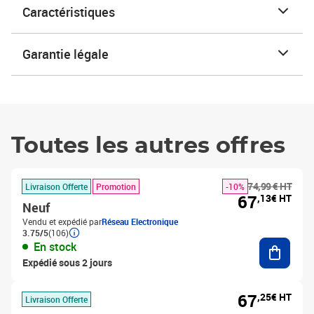
Caractéristiques
Garantie légale
Toutes les autres offres
74,99 € HT
Livraison Offerte
Promotion
-10%
67
,13€ HT
Neuf
Vendu et expédié par
Réseau Electronique
3.75/5
(106)
Ajouter
En stock
Expédié sous 2 jours
67
,25€ HT
Livraison Offerte