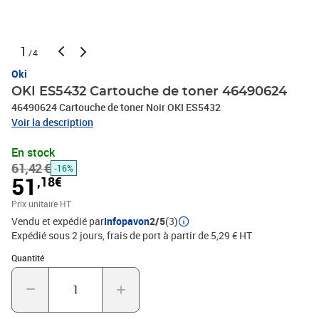
1
/4
Oki
OKI ES5432 Cartouche de toner 46490624
46490624 Cartouche de toner Noir OKI ES5432
Voir la description
En stock
61,42 €
-16%
51
,18€
Prix unitaire HT
Vendu et expédié par
Infopavon
2/5
(3)
Expédié sous 2 jours, frais de port à partir de 5,29 € HT
Quantité : 1
Quantité