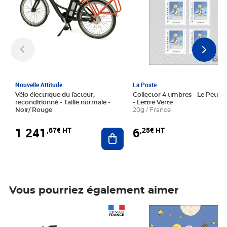
Nouvelle Attitude
La Poste
Vélo électrique du facteur,
Collector 4 timbres - Le Petit P
reconditionné - Taille normale -
- Lettre Verte
Noir/ Rouge
20g / France
1 241
6
,67€ HT
,25€ HT
Ajouter au panier
Vous pourriez également aimer
Prix 1 241,67€ HT
Prix 6,25€ HT