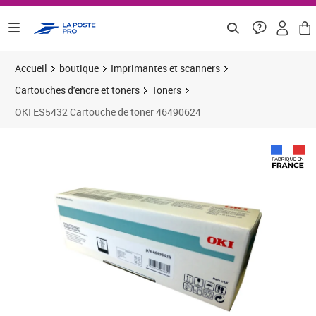
ontenu de la page
Accueil
boutique
Imprimantes et scanners
Cartouches d'encre et toners
Toners
OKI ES5432 Cartouche de toner 46490624
Prix barré 61,42 €
Prix 51,18€
Prix b
Prix 6
Prix 6
Prix 8