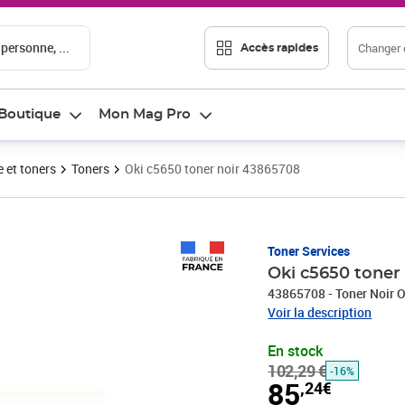
 personne, ...
Changer d
Accès rapides
Boutique
Mon Mag Pro
 et toners
Toners
Oki c5650 toner noir 43865708
Prix barré 102,29 €
Prix 85,24€
Toner Services
Oki c5650 toner
43865708 - Toner Noir O
Voir la description
En stock
102,29 €
-16%
85
,24€