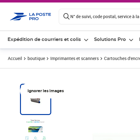
ontenu de la page
N° de suivi, code postal, service à la
Expédition de courriers et colis
Solutions Pro
Accueil
boutique
Imprimantes et scanners
Cartouches d'encre
Ignorer les images