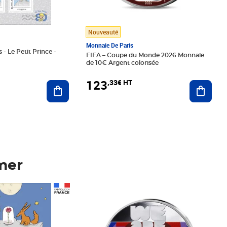
Nouveauté
Monnaie De Paris
 - Le Petit Prince -
FIFA – Coupe du Monde 2026 Monnaie
de 10€ Argent colorisée
123
,33€ HT
Ajoute
Ajouter au panier
mer
Prix 123,33€ HT