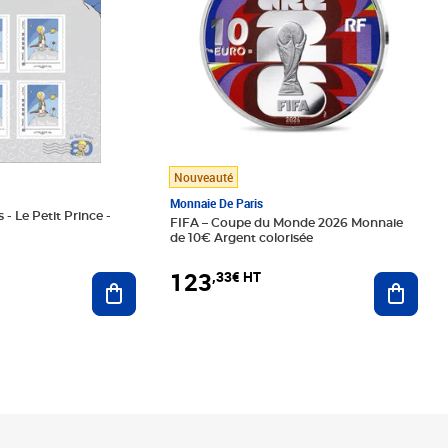
Nouveauté
Monnaie De Paris
 - Le Petit Prince -
FIFA – Coupe du Monde 2026 Monnaie
de 10€ Argent colorisée
123
,33€ HT
Ajoute
Ajouter au panier