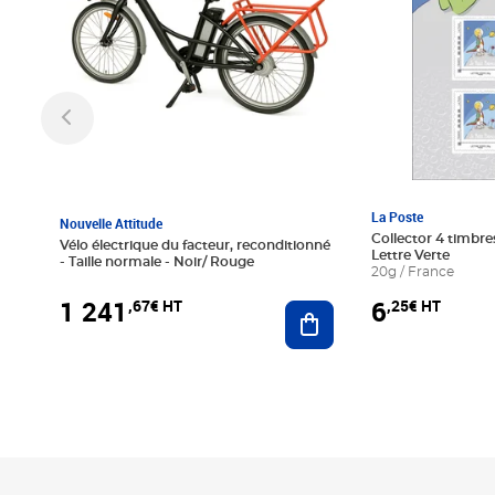
La Poste
Nouvelle Attitude
Collector 4 timbres
Vélo électrique du facteur, reconditionné
Lettre Verte
- Taille normale - Noir/ Rouge
20g / France
1 241
6
,67€ HT
,25€ HT
Ajouter au panier