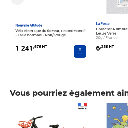
La Poste
Nouvelle Attitude
Collector 4 timbres
Vélo électrique du facteur, reconditionné
Lettre Verte
- Taille normale - Noir/ Rouge
20g / France
1 241
6
,67€ HT
,25€ HT
Ajouter au panier
Vous pourriez également ai
Prix 1 241,67€ HT
Prix 6,25€ HT