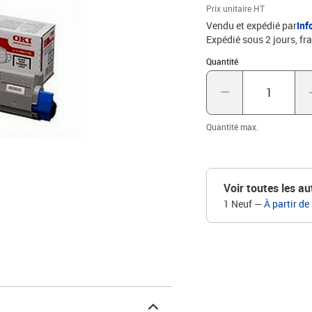
Prix unitaire HT
Vendu et expédié par
Inf
Expédié sous 2 jours, fra
Quantité : 1
Quantité
Quantité max.
Voir toutes les au
1 Neuf
—
À partir de