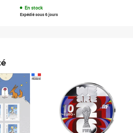
En stock
Expédié sous 6 jours
té
Prix 123,33€ HT