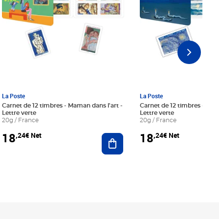
La Poste
La Poste
Carnet de 12 timbres - Maman dans l'art -
Carnet de 12 timbres - Le bl
Lettre verte
Lettre verte
20g / France
20g / France
18
18
,24€ Net
,24€ Net
r au panier
Ajouter au panier