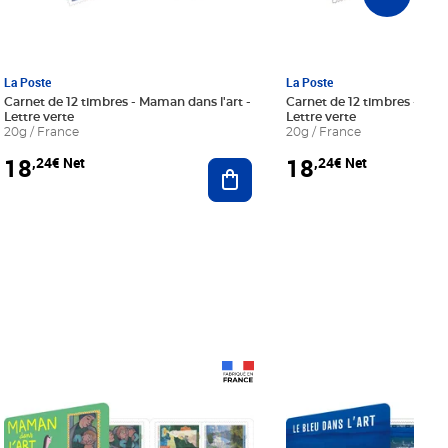
La Poste
La Poste
Carnet de 12 timbres - Maman dans l'art -
Carnet de 12 timbres - Le bl
Lettre verte
Lettre verte
20g / France
20g / France
18
18
,24€ Net
,24€ Net
r au panier
Ajouter au panier
Prix 18,24€ Net
Prix 18,24€ Net