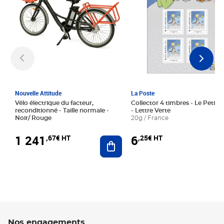
Nouvelle Attitude
La Poste
Vélo électrique du facteur,
Collector 4 timbres - Le Petit P
reconditionné - Taille normale -
- Lettre Verte
Noir/ Rouge
20g / France
1 241
6
,67€ HT
,25€ HT
Ajouter au panier
Nos engagements