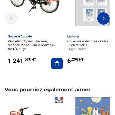
Nouvelle Attitude
La Poste
Vélo électrique du facteur,
Collector 4 timbres - Le Petit P
reconditionné - Taille normale -
- Lettre Verte
Noir/ Rouge
20g / France
1 241
6
,67€ HT
,25€ HT
Ajouter au panier
Vous pourriez également aimer
Prix 1 241,67€ HT
Prix 6,25€ HT