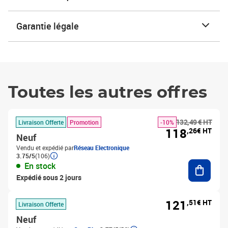
Garantie légale
Toutes les autres offres
132,49 € HT
Livraison Offerte
Promotion
-10%
118
,26€ HT
Neuf
Vendu et expédié par
Réseau Electronique
3.75/5
(106)
Ajouter
En stock
Expédié sous 2 jours
121
,51€ HT
Livraison Offerte
Neuf