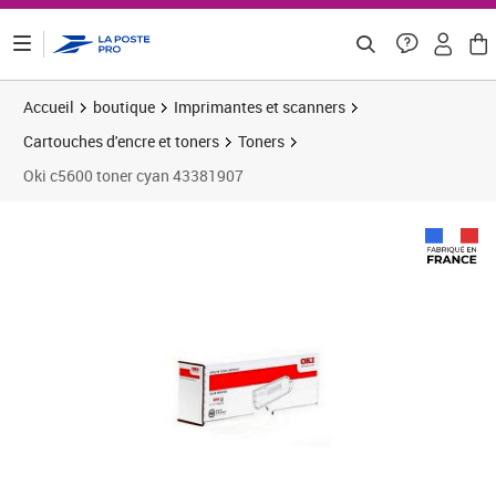
ontenu de la page
Accueil
boutique
Imprimantes et scanners
Cartouches d'encre et toners
Toners
Oki c5600 toner cyan 43381907
Prix 114,33€
Prix b
Prix 
Prix 
Prix 