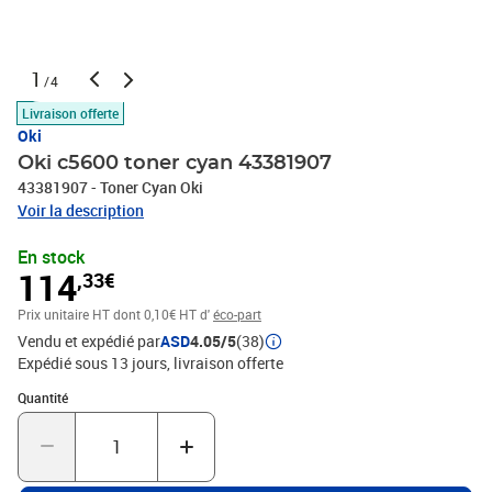
1
/4
Livraison offerte
Oki
Oki c5600 toner cyan 43381907
43381907 - Toner Cyan Oki
Voir la description
En stock
114
,33€
Prix unitaire HT
dont 0,10€ HT d'
éco-part
Vendu et expédié par
ASD
4.05/5
(38)
Expédié sous 13 jours
livraison offerte
Quantité : 1
Quantité