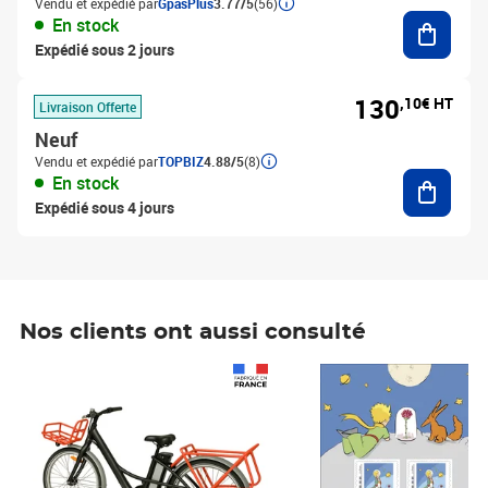
Vendu et expédié par
GpasPlus
3.77/5
(56)
Ajouter
En stock
Expédié sous 2 jours
130
,10€ HT
Livraison Offerte
Neuf
Vendu et expédié par
TOPBIZ
4.88/5
(8)
Ajouter
En stock
Expédié sous 4 jours
Nos clients ont aussi consulté
Prix 1 241,67€ HT
Prix 6,25€ HT