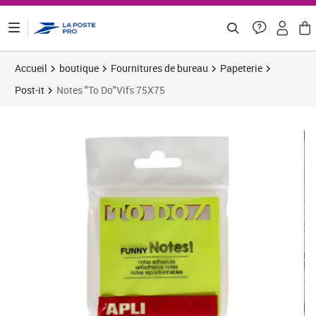
ontenu de la page
Accueil
boutique
Fournitures de bureau
Papeterie
Post-it
Notes "To Do"Vifs 75X75
Prix 4,41€