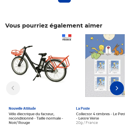
Vous pourriez également aimer
Prix 1 241,67€ HT
Prix 6,25€ HT
Nouvelle Attitude
La Poste
Vélo électrique du facteur,
Collector 4 timbres - Le Petit P
reconditionné - Taille normale -
- Lettre Verte
Noir/ Rouge
20g / France