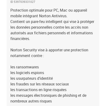
ID 5397039331027
Service Pack 1 (SP 1) ou version ultérieureMicrosoft Windows
Vista (toutes les versions) avec Service Pack 1 (SP 1) ou version
Protection optimale pour PC, Mac ou appareil
ultérieureLes nouvelles fonctions ne sont plus prises en charge sur
mobile intégrant Norton Antivirus.
les systèmes d’exploitation Windows VistaMicrosoft Windows XP
Contient un pare-feu intelligent qui vise à protéger
(32 bits) Édition familiale/Professionnel avec Service Pack 3 (SP
les données personnelles contre les accès non
3) ou version ultérieureSystèmes d’exploitation MacVersion
autorisés aux fichiers personnels et informations
actuelle et deux versions précédentes de Mac OSSystèmes
financières.
d’exploitation AndroidAndroid 4.0.3 ou version
ultérieureInstallation de l’app Google Play requiseAndroid 4 ou
version ultérieure requise pour l’application Android Norton
Norton Security vise à apporter une protection
Family PremierSystèmes d’exploitation iOSiOS 8 ou version
notamment contre :
ultérieure
les ransomwares
les logiciels espions
les usurpateurs d’identité
les fraudes sur les réseaux sociaux
les transactions en ligne risquées
les messages électroniques de phishing et de
nombreux autres risques