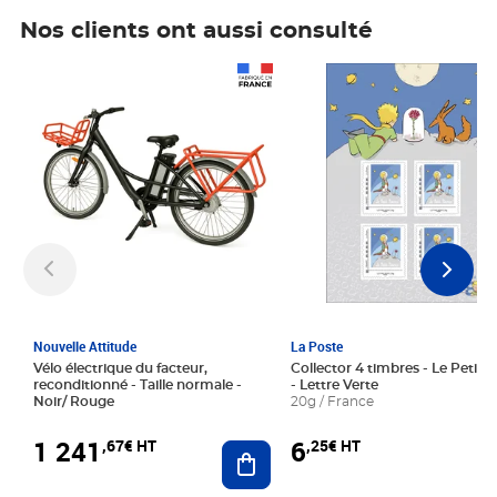
Nos clients ont aussi consulté
Prix 1 241,67€ HT
Prix 6,25€ HT
Nouvelle Attitude
La Poste
Vélo électrique du facteur,
Collector 4 timbres - Le Petit P
reconditionné - Taille normale -
- Lettre Verte
Noir/ Rouge
20g / France
1 241
6
,67€ HT
,25€ HT
Ajouter au panier