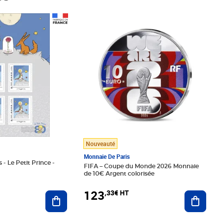
Prix 123,33€ HT
Nouveauté
Monnaie De Paris
 - Le Petit Prince -
FIFA – Coupe du Monde 2026 Monnaie
de 10€ Argent colorisée
123
,33€ HT
Ajoute
Ajouter au panier