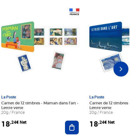
Prix 18,24€ Net
Prix 18,24€ Net
La Poste
La Poste
Carnet de 12 timbres - Maman dans l'art -
Carnet de 12 timbres - Le bl
Lettre verte
Lettre verte
20g / France
20g / France
18
18
,24€ Net
,24€ Net
r au panier
Ajouter au panier