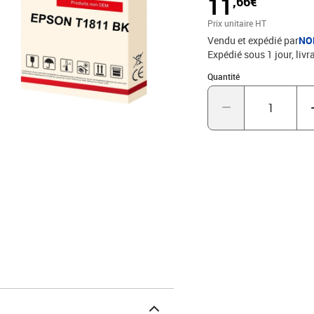
11
,66€
Prix unitaire HT
Vendu et expédié par
NO
Expédié sous 1 jour
livr
Quantité : 1
Quantité