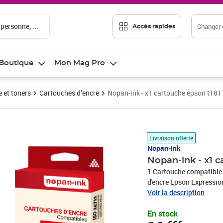
 personne, ...
Changer d
Accès rapides
Boutique
Mon Mag Pro
 et toners
Cartouches d’encre
Nopan-ink - x1 cartouche epson t181
Prix 11,66€
Livraison offerte
Nopan-Ink
Nopan-ink - x1 c
1 Cartouche compatibl
d'encre Epson Expressi
XP-225, XP-225, XP-225
Voir la description
XP-412, XP-412, XP-4
En stock