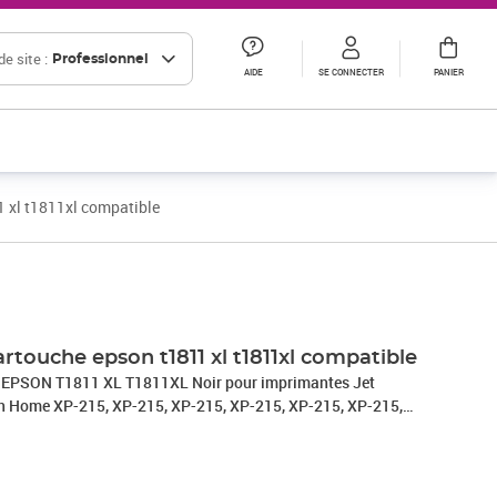
e site :
Professionnel
AIDE
SE CONNECTER
PANIER
1 xl t1811xl compatible
artouche epson t1811 xl t1811xl compatible
e EPSON T1811 XL T1811XL Noir pour imprimantes Jet
on Home XP-215, XP-215, XP-215, XP-215, XP-215, XP-215,
, XP-225, XP-225, XP-225, XP-225, XP-225, XP-225, XP-412,