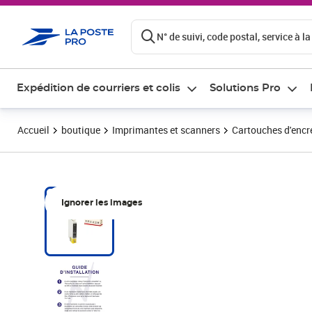
ontenu de la page
N° de suivi, code postal, service à la
Expédition de courriers et colis
Solutions Pro
Accueil
boutique
Imprimantes et scanners
Cartouches d'encre
Ignorer les images