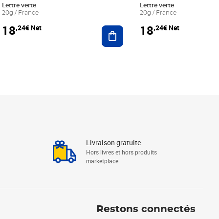
Lettre verte
Lettre verte
20g / France
20g / France
18
18
,24€ Net
,24€ Net
r au panier
Ajouter au panier
Livraison gratuite
Hors livres et hors produits
marketplace
Linkedin
Facebook
Youtube
Restons connectés