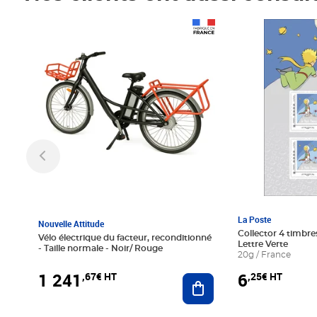
Prix 1 241,67€ HT
Prix 6,25€ HT
La Poste
Nouvelle Attitude
Collector 4 timbres
Vélo électrique du facteur, reconditionné
Lettre Verte
- Taille normale - Noir/ Rouge
20g / France
1 241
6
,67€ HT
,25€ HT
Ajouter au panier