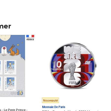
mer
Prix 123,33€ HT
Nouveauté
Monnaie De Paris
 - Le Petit Prince -