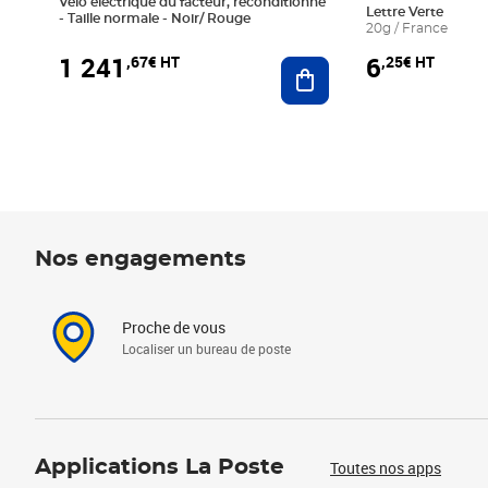
Vélo électrique du facteur, reconditionné
Lettre Verte
- Taille normale - Noir/ Rouge
20g / France
1 241
6
,67€ HT
,25€ HT
Ajouter au panier
Nos engagements
Proche de vous
Localiser un bureau de poste
Applications La Poste
Toutes nos apps