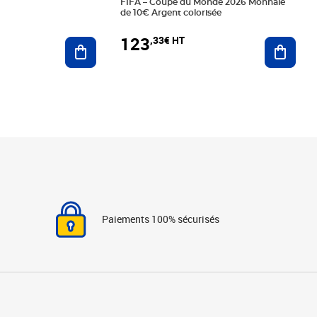
FIFA – Coupe du Monde 2026 Monnaie
de 10€ Argent colorisée
123
,33€ HT
Ajoute
Ajouter au panier
Paiements 100% sécurisés