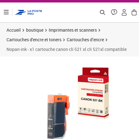
ontenu de la page
Accueil
boutique
Imprimantes et scanners
Cartouches d'encre et toners
Cartouches d’encre
Nopan-ink - x1 cartouche canon cli 521 xl cli 521xl compatible
Prix 6,58€