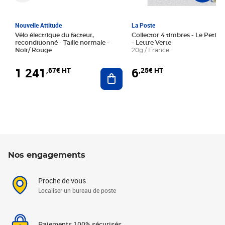
Nouvelle Attitude
La Poste
Vélo électrique du facteur,
Collector 4 timbres - Le Petit P
reconditionné - Taille normale -
- Lettre Verte
Noir/ Rouge
20g / France
1 241
6
,67€ HT
,25€ HT
Ajouter au panier
Nos engagements
Proche de vous
Localiser un bureau de poste
Paiements 100% sécurisés