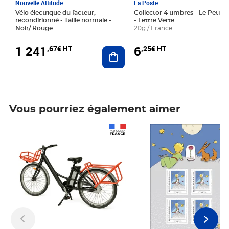
Nouvelle Attitude
La Poste
Vélo électrique du facteur,
Collector 4 timbres - Le Petit P
reconditionné - Taille normale -
- Lettre Verte
Noir/ Rouge
20g / France
1 241
6
,67€ HT
,25€ HT
Ajouter au panier
Vous pourriez également aimer
Prix 1 241,67€ HT
Prix 6,25€ HT