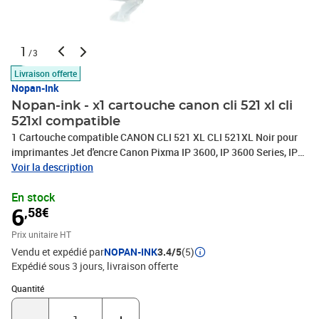
1
/3
Livraison offerte
Nopan-Ink
Nopan-ink - x1 cartouche canon cli 521 xl cli
521xl compatible
1 Cartouche compatible CANON CLI 521 XL CLI 521XL Noir pour
imprimantes Jet d'encre Canon Pixma IP 3600, IP 3600 Series, IP
4600, IP 4700, MP 540, MP 550, MP 560, MP 630, MP 640, MX 870
Voir la description
En stock
6
,58€
Prix unitaire HT
Vendu et expédié par
NOPAN-INK
3.4/5
(5)
Expédié sous 3 jours
livraison offerte
Quantité : 1
Quantité