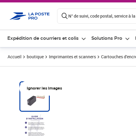
ontenu de la page
N° de suivi, code postal, service à la
Expédition de courriers et colis
Solutions Pro
Accueil
boutique
Imprimantes et scanners
Cartouches d'encre
Ignorer les images