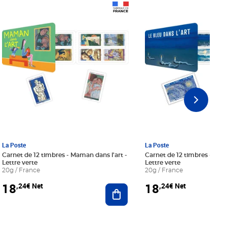
Prix 18,24€ Net
Prix 18,24€ Net
La Poste
La Poste
Carnet de 12 timbres - Maman dans l'art -
Carnet de 12 timbres - Le bl
Lettre verte
Lettre verte
20g / France
20g / France
18
18
,24€ Net
,24€ Net
r au panier
Ajouter au panier