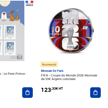
Prix 123,33€ HT
Nouveauté
Monnaie De Paris
 - Le Petit Prince -
FIFA – Coupe du Monde 2026 Monnaie
de 10€ Argent colorisée
123
,33€ HT
Ajoute
Ajouter au panier