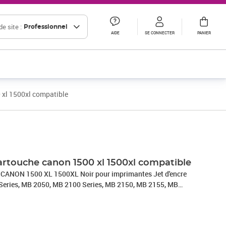
e site :
Professionnel
AIDE
SE CONNECTER
PANIER
 xl 1500xl compatible
cartouche canon 1500 xl 1500xl compatible
 CANON 1500 XL 1500XL Noir pour imprimantes Jet d'encre
eries, MB 2050, MB 2100 Series, MB 2150, MB 2155, MB
MB 2700 Series, MB 2750, MB 2755