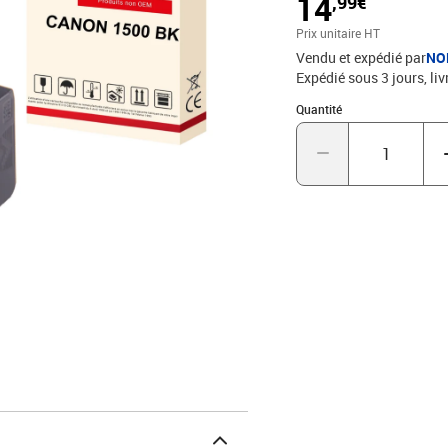
14
,99€
Prix unitaire HT
Vendu et expédié par
NO
Expédié sous 3 jours
liv
Quantité : 1
Quantité