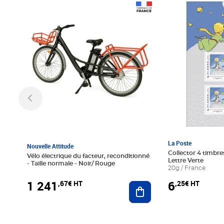
Prix 1 241,67€ HT
Prix 6,25€ HT
La Poste
Nouvelle Attitude
Collector 4 timbres
Vélo électrique du facteur, reconditionné
Lettre Verte
- Taille normale - Noir/ Rouge
20g / France
1 241
6
,67€ HT
,25€ HT
Ajouter au panier