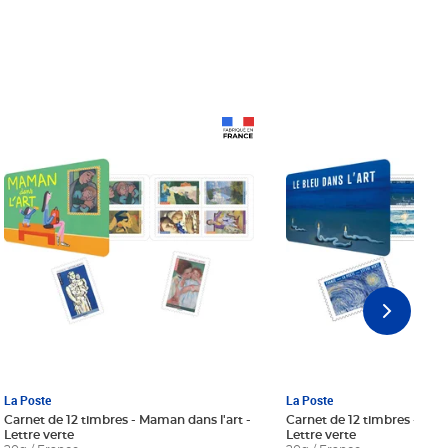
Prix 18,24€ Net
Prix 18,24€ Net
La Poste
La Poste
Carnet de 12 timbres - Maman dans l'art -
Carnet de 12 timbres - Le bl
Lettre verte
Lettre verte