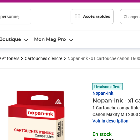
 personne, ...
Changer d
Accès rapides
Boutique
Mon Mag Pro
 et toners
Cartouches d’encre
Nopan-ink - x1 cartouche canon 1500
Prix 14,99€
Livraison offerte
Nopan-Ink
Nopan-ink - x1 
1 Cartouche compatible
Canon Maxify MB 2000 S
2300 Series, MB 2350, 
Voir la description
En stock