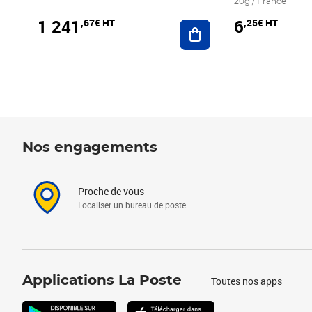
20g / France
1 241
6
,67€ HT
,25€ HT
Ajouter au panier
Nos engagements
Proche de vous
Localiser un bureau de poste
Applications La Poste
Toutes nos apps