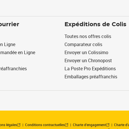
ourrier
Expéditions de Colis
Toutes nos offres colis
n Ligne
Comparateur colis
mmandée en Ligne
Envoyer un Colissimo
Envoyer un Chronopost
réaffranchies
La Poste Pro Expéditions
Emballages préaffranchis
ons légales
Conditions contractuelles
Charte d’engagement
Charte d'a