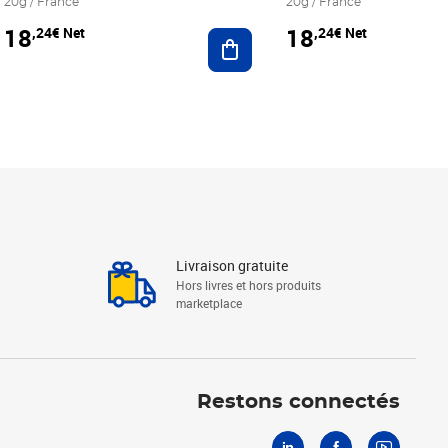
20g / France
20g / France
18
18
,24€ Net
,24€ Net
r au panier
Ajouter au panier
Livraison gratuite
Hors livres et hors produits
marketplace
Linkedin
Facebook
Youtube
Restons connectés