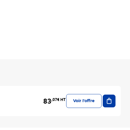
Ajouter a
83
,07€ HT
Voir l'offre