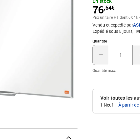
En stock
haut niveau d'effaçabilit
76
,54€
InvisaMount présent per
caché derrière le tableau
Prix unitaire HT
dont 0,04€ 
marqueur spacieux pour 
Vendu et expédié par
AS
tableau blanc comprend 
Expédié sous 5 jours
liv
Couleur : blanc Matériau 
d'effacement Avec le sys
Quantité : 1
Quantité
à installer Avec 1 plat
pour tableau blanc
Quantité max.
Voir toutes les au
1 Neuf
—
À partir de