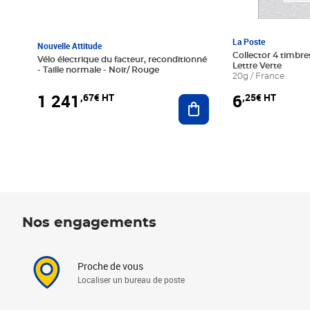
La Poste
Nouvelle Attitude
Collector 4 timbres
Vélo électrique du facteur, reconditionné
Lettre Verte
- Taille normale - Noir/ Rouge
20g / France
1 241
6
,67€ HT
,25€ HT
Ajouter au panier
Nos engagements
Proche de vous
Localiser un bureau de poste