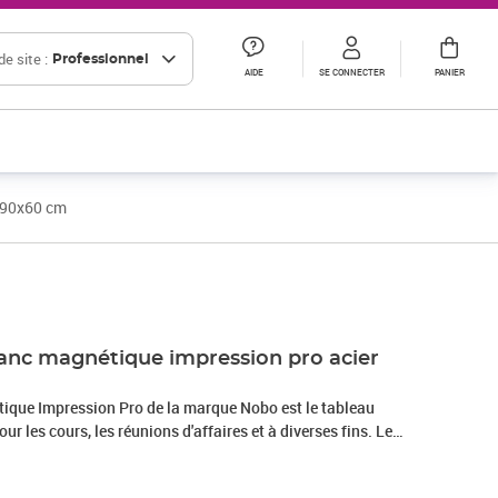
e site :
Professionnel
AIDE
SE CONNECTER
PANIER
 90x60 cm
Prix 83,07€ HT
anc magnétique impression pro acier
ique Impression Pro de la marque Nobo est le tableau
our les cours, les réunions d'affaires et à diverses fins. Le
un cadre mince et discret offre une surface d'affichage plus
. La surface du tableau blanc magnétique en acier offre un