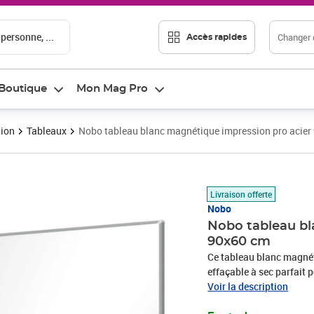
 personne, ...
Changer d
Accès rapides
Boutique
Mon Mag Pro
tion
Tableaux
Nobo tableau blanc magnétique impression pro acier
Prix 76,54€
Livraison offerte
Nobo
Nobo tableau bl
90x60 cm
Ce tableau blanc magnét
effaçable à sec parfait p
tableau magnétique avec 
Voir la description
accessible et plus vaste