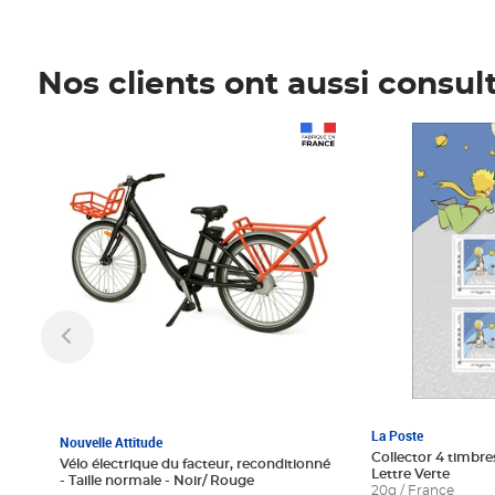
Nos clients ont aussi consul
Prix 1 241,67€ HT
Prix 6,25€ HT
La Poste
Nouvelle Attitude
Collector 4 timbres
Vélo électrique du facteur, reconditionné
Lettre Verte
- Taille normale - Noir/ Rouge
20g / France