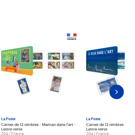
Prix 18,24€ Net
Prix 18,24€ Net
La Poste
La Poste
Carnet de 12 timbres - Maman dans l'art -
Carnet de 12 timbres - Le bl
Lettre verte
Lettre verte
20g / France
20g / France