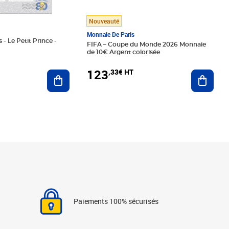
Nouveauté
Monnaie De Paris
 - Le Petit Prince -
FIFA – Coupe du Monde 2026 Monnaie
de 10€ Argent colorisée
123
,33€ HT
Ajoute
Ajouter au panier
Paiements 100% sécurisés