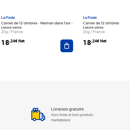
La Poste
La Poste
Carnet de 12 timbres - Maman dans l'art -
Carnet de 12 timbres - Le bl
Lettre verte
Lettre verte
20g / France
20g / France
18
18
,24€ Net
,24€ Net
r au panier
Ajouter au panier
Livraison gratuite
Hors livres et hors produits
marketplace