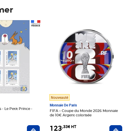
mer
Prix 123,33€ HT
Nouveauté
Monnaie De Paris
 - Le Petit Prince -
FIFA – Coupe du Monde 2026 Monnaie
de 10€ Argent colorisée
123
,33€ HT
Ajoute
Ajouter au panier