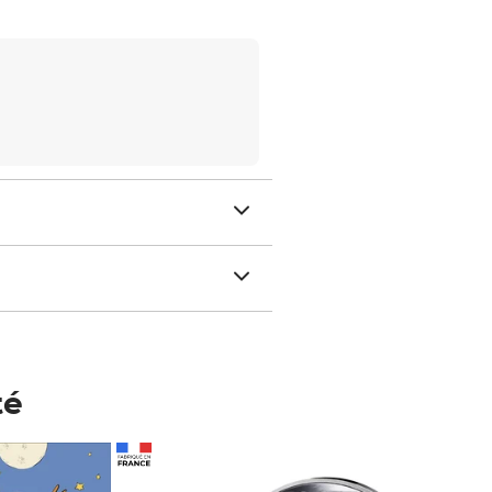
té
Prix 123,33€ HT