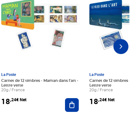
La Poste
La Poste
Carnet de 12 timbres - Maman dans l'art -
Carnet de 12 timbres - Le bl
Lettre verte
Lettre verte
20g / France
20g / France
18
18
,24€ Net
,24€ Net
r au panier
Ajouter au panier