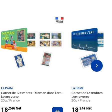
Prix 18,24€ Net
Prix 18,24€ Net
La Poste
La Poste
Carnet de 12 timbres - Maman dans l'art -
Carnet de 12 timbres - Le bl
Lettre verte
Lettre verte
20g / France
20g / France
18
18
,24€ Net
,24€ Net
r au panier
Ajouter au panier