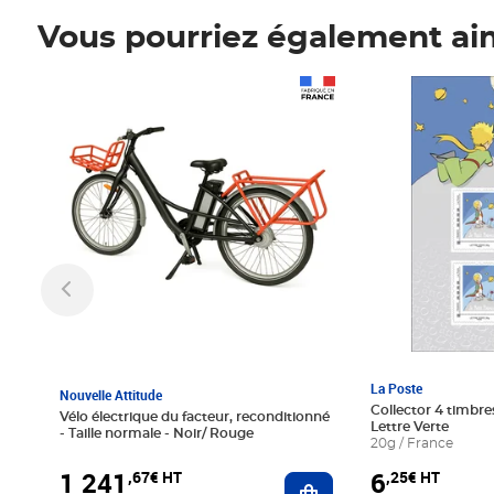
Vous pourriez également ai
Prix 1 241,67€ HT
Prix 6,25€ HT
La Poste
Nouvelle Attitude
Collector 4 timbres
Vélo électrique du facteur, reconditionné
Lettre Verte
- Taille normale - Noir/ Rouge
20g / France
1 241
6
,67€ HT
,25€ HT
Ajouter au panier