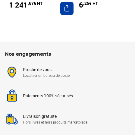
1 241
6
,67€ HT
,25€ HT
Ajouter au panier
Nos engagements
Proche de vous
Localiser un bureau de poste
Paiements 100% sécurisés
Livraison gratuite
Hors livres et hors produits marketplace