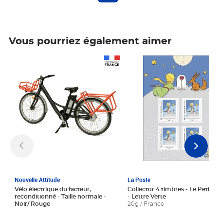
Vous pourriez également aimer
Prix 1 241,67€ HT
Prix 6,25€ HT
Nouvelle Attitude
La Poste
Vélo électrique du facteur,
Collector 4 timbres - Le Petit P
reconditionné - Taille normale -
- Lettre Verte
Noir/ Rouge
20g / France