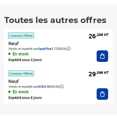
Toutes les autres offres
26
,26€ HT
Livraison Offerte
Neuf
Vendu et expédié par
GpasPlus
3.77/5
(56)
Ajouter
En stock
Expédié sous 4 jours
29
,08€ HT
Livraison Offerte
Neuf
Vendu et expédié par
ASD
4.05/5
(38)
Ajouter
En stock
Expédié sous 8 jours