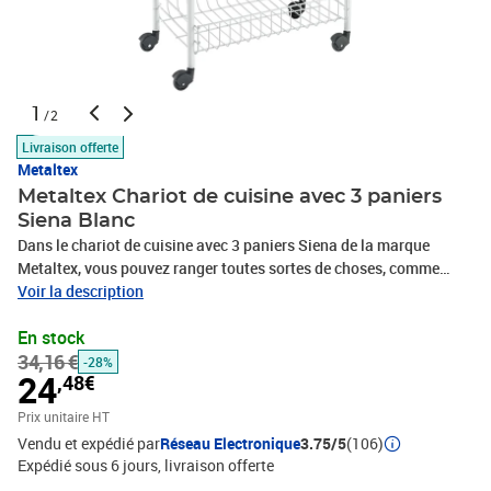
1
/2
Livraison offerte
Metaltex
Metaltex Chariot de cuisine avec 3 paniers
Siena Blanc
Dans le chariot de cuisine avec 3 paniers Siena de la marque
Metaltex, vous pouvez ranger toutes sortes de choses, comme
nourriture, boissons et produits de nettoyage. Vous pouvez
Voir la description
également utiliser cet organiseur de cuisine dans votre salle de
En stock
bain pour ranger les détergents, le savon et le shampoing. Même
34,16 €
dans votre garage, le chariot roulant peut être utilisé pour stocker
-28%
24
,48€
des articles tels que des produits de jardin. Une nouvelle
conception brevetée permet de connecter facilement les
Prix unitaire HT
différentes parties du chariot de cuisine sans outils. À l'aide de
Vendu et expédié par
Réseau Electronique
3.75/5
(106)
roues, le support de stockage est facile à déplacer.Couleur :
Expédié sous 6 jours
livraison offerte
blancMatériau : AcierDimensions : 41 x 23 x 63 cm (L x l x H)Avec 3