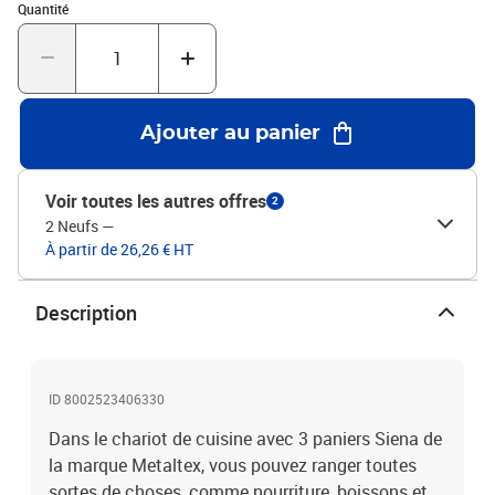
Quantité : 1
paniers et 4 rouesFacile à assembler sans outilsDéplacement
Quantité
facile et rapide
Ajouter au panier
Voir toutes les autres offres
2
2 Neufs
—
À partir de 26,26 € HT
Description
ID 8002523406330
Dans le chariot de cuisine avec 3 paniers Siena de
la marque Metaltex, vous pouvez ranger toutes
sortes de choses, comme nourriture, boissons et