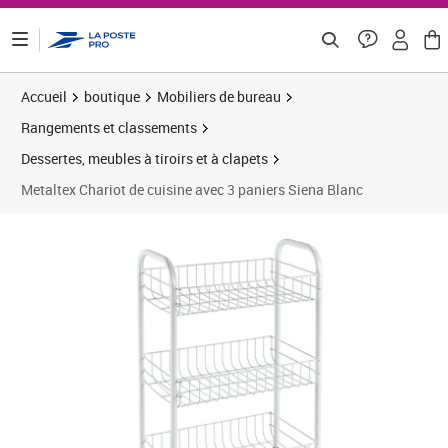
ontenu de la page
Accueil
boutique
Mobiliers de bureau
Rangements et classements
Dessertes, meubles à tiroirs et à clapets
Metaltex Chariot de cuisine avec 3 paniers Siena Blanc
Prix barré 34,16 €
Prix 24,48€
Prix 2
Prix 2