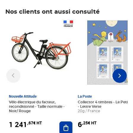
Nos clients ont aussi consulté
Prix 1 241,67€ HT
Prix 6,25€ HT
Nouvelle Attitude
La Poste
Vélo électrique du facteur,
Collector 4 timbres - Le Petit P
reconditionné - Taille normale -
- Lettre Verte
Noir/ Rouge
20g / France
1 241
6
,67€ HT
,25€ HT
Ajouter au panier