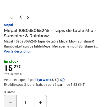
1
/3
Mepal
Mepal 108035065245 - Tapis de table Mio -
Sunshine & Rainbow
Mepal 108035065245 Tapis de table Mepal Mio - Sunshine &
RainbowLe tapis de table Mepal Mio avec le motif Sunshine &
Rainbow rend chaque repas joyeux et pratique. Il est équipé d'un
Voir la description
cercle antidérapant amovible qui maintient l'assiette de votre
En stock
enfant bien en place, réduisant ainsi les risques de renversement.
15
,27€
Le cercle antidérapant et le tapis de table sont faciles à nettoyer.
De plus, le tapis de table peut être utilisé comme un plateau, ce qui
Prix unitaire HT
le rend multifonctionnel. Fabriqué dans un matériau durable et
Vendu et expédié par
Toys World
5/5
(1)
sans BPA, adapté à un usage quotidien. Le design coloré Sunshine
Expédié sous 3 jours, frais de port à partir de 5,83 € HT
& Rainbow ajoute une ambiance joyeuse à la table.Sans
BPAConvient au contact alimentaireNe convient pas au micro-
Quantité : 1
Quantité
ondesNe convient pas au congélateurPasse au lave-vaisselleÀ
partir de : 3 ans