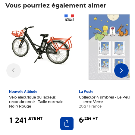
Vous pourriez également aimer
Prix 1 241,67€ HT
Prix 6,25€ HT
Nouvelle Attitude
La Poste
Vélo électrique du facteur,
Collector 4 timbres - Le Petit P
reconditionné - Taille normale -
- Lettre Verte
Noir/ Rouge
20g / France
1 241
6
,67€ HT
,25€ HT
Ajouter au panier