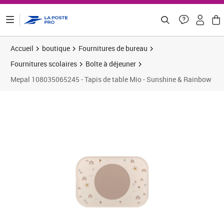
ontenu de la page
Accueil
boutique
Fournitures de bureau
Fournitures scolaires
Boîte à déjeuner
Mepal 108035065245 - Tapis de table Mio - Sunshine & Rainbow
Prix 15,27€
Prix 2