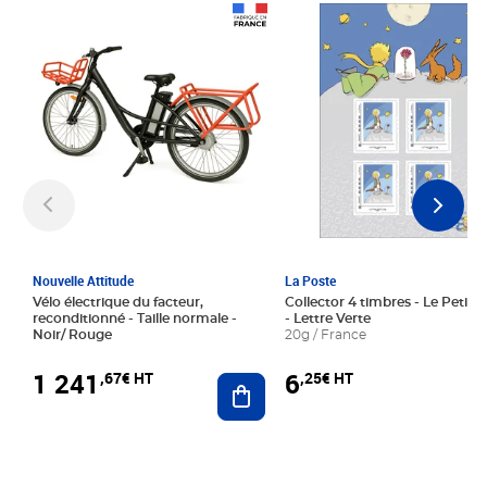
Prix 1 241,67€ HT
Prix 6,25€ HT
Nouvelle Attitude
La Poste
Vélo électrique du facteur,
Collector 4 timbres - Le Petit P
reconditionné - Taille normale -
- Lettre Verte
Noir/ Rouge
20g / France
1 241
6
,67€ HT
,25€ HT
Ajouter au panier