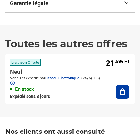
Garantie légale
Toutes les autres offres
21
,59€ HT
Livraison Offerte
Neuf
Vendu et expédié par
Réseau Electronique
3.75/5
(106)
Ajouter
En stock
Expédié sous 3 jours
Nos clients ont aussi consulté