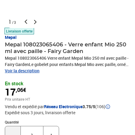
1
/3
Livraison offerte
Mepal
Mepal 108023065406 - Verre enfant Mio 250
ml avec paille - Fairy Garden
Mepal 108023065406 Verre enfant Mepal Mio 250 ml avec paille -
Fairy GardenLe gobelet pour enfants Mepal Mio avec paille, orné
du motif Fairy Garden, d'une contenance de 250 ml, est idéal pour
Voir la description
les petits. Le gobelet est robuste, léger et offre une excellente prise
En stock
en main pour les petites mains. Grâce à la paille intégrée, boire
17
,06€
devient plus facile et les éclaboussures sont minimisées. Le
gobelet dispose également d'un couvercle souple équipé d'une
Prix unitaire HT
paille astucieuse qui empêche les insectes d'entrer, parfait pour
Vendu et expédié par
Réseau Electronique
3.75/5
(106)
l'extérieur. De plus, il est fabriqué dans un matériau durable et sans
Expédié sous 3 jours
livraison offerte
BPA, facile à nettoyer et passe au lave-vaisselle. Le charmant
motif Little Farm de Little Dutch, avec ses animaux de la ferme,
Quantité : 1
Quantité
transforme chaque moment de boisson en fête.Détails : Couvercle
souple avec une paille astucieuse qui empêche l'entrée des