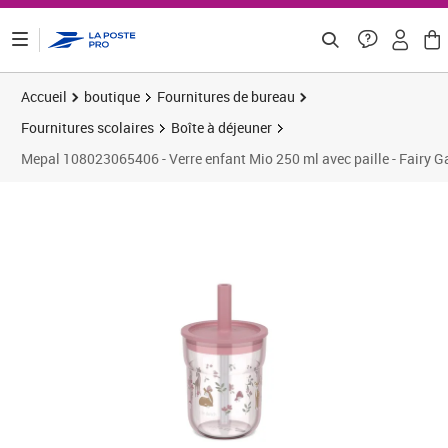
ontenu de la page
Accueil
boutique
Fournitures de bureau
Fournitures scolaires
Boîte à déjeuner
Mepal 108023065406 - Verre enfant Mio 250 ml avec paille - Fairy G
Prix 17,06€