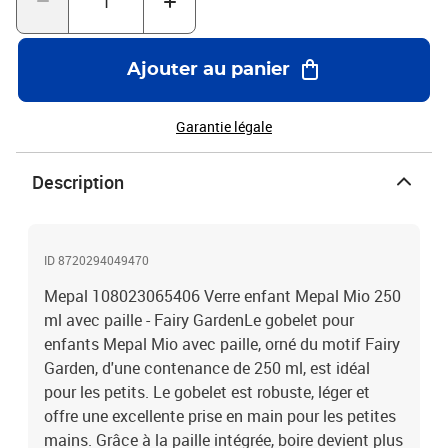
insectesTaille parfaite pour les petites mains des enfantsRésistant
aux chocsSans BPAConvient au lave-vaisselleÀ partir de : 12 mois
Ajouter au panier
Garantie légale
Description
ID 8720294049470
Mepal 108023065406 Verre enfant Mepal Mio 250
ml avec paille - Fairy GardenLe gobelet pour
enfants Mepal Mio avec paille, orné du motif Fairy
Garden, d'une contenance de 250 ml, est idéal
pour les petits. Le gobelet est robuste, léger et
offre une excellente prise en main pour les petites
mains. Grâce à la paille intégrée, boire devient plus