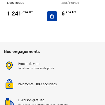
Noir/ Rouge
20g / France
1 241
6
,67€ HT
,25€ HT
Ajouter au panier
Nos engagements
Proche de vous
Localiser un bureau de poste
Paiements 100% sécurisés
Livraison gratuite
Hors livres et hors produits marketplace