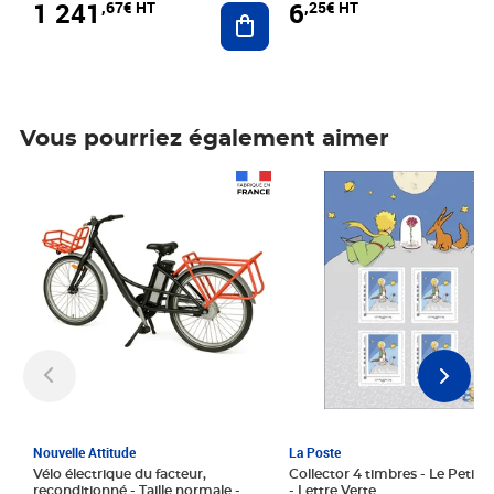
1 241
6
,67€ HT
,25€ HT
Ajouter au panier
Vous pourriez également aimer
Prix 1 241,67€ HT
Prix 6,25€ HT
Nouvelle Attitude
La Poste
Vélo électrique du facteur,
Collector 4 timbres - Le Petit P
reconditionné - Taille normale -
- Lettre Verte