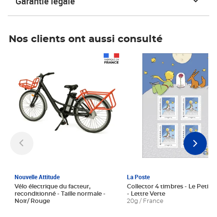
Garantie légale
Nos clients ont aussi consulté
Prix 1 241,67€ HT
Prix 6,25€ HT
Nouvelle Attitude
La Poste
Vélo électrique du facteur,
Collector 4 timbres - Le Petit P
reconditionné - Taille normale -
- Lettre Verte
Noir/ Rouge
20g / France