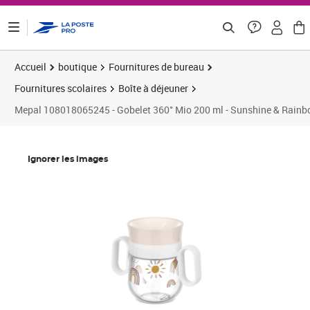
ontenu de la page
Accueil
boutique
Fournitures de bureau
Fournitures scolaires
Boîte à déjeuner
Mepal 108018065245 - Gobelet 360° Mio 200 ml - Sunshine & Rain
Prix 14,55€
Ignorer les images