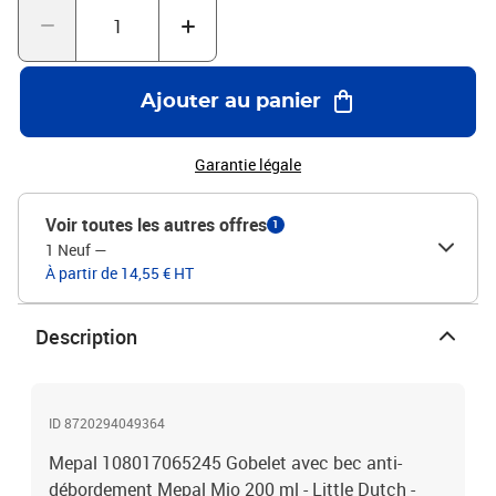
idéal pour les déplacementsPoignées pour une prise facileSans
BPAConvient au lave-vaisselle
Ajouter au panier
Garantie légale
Voir toutes les autres offres
1
1 Neuf
—
À partir de 14,55 € HT
Description
ID 8720294049364
Mepal 108017065245 Gobelet avec bec anti-
débordement Mepal Mio 200 ml - Little Dutch -