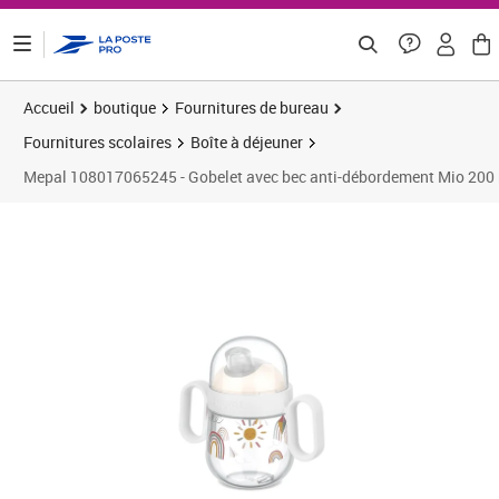
ontenu de la page
Accueil
boutique
Fournitures de bureau
Fournitures scolaires
Boîte à déjeuner
Mepal 108017065245 - Gobelet avec bec anti-débordement Mio 200 m
Prix 20,29€
Prix 1