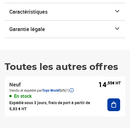
Caractéristiques
Garantie légale
Toutes les autres offres
14
,55€ HT
Neuf
Vendu et expédié par
Toys World
5/5
(1)
En stock
Ajouter
Expédié sous 3 jours, frais de port à partir de
5,83 € HT