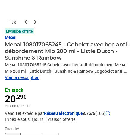
1
/3
Livraison offerte
Mepal
Mepal 108017065245 - Gobelet avec bec anti-
débordement Mio 200 ml - Little Dutch -
Sunshine & Rainbow
Mepal 108017065245 Gobelet avec bec anti-débordement Mepal
Mio 200 ml - Little Dutch - Sunshine & Rainbow Le gobelet anti-
fuite Mepal Mio de 200 ml avec l'impression Sunshine & Rainbow
Voir la description
est parfait pour les enfants qui apprennent à boire seuls. Le bec
En stock
est fabriqué en matériau souple, tandis que les poignées offrent
20
,29€
une prise ferme pour les petites mains. Le couvercle transparent
permet de voir facilement combien il reste dans la tasse, idéal pour
Prix unitaire HT
les déplacements. Grâce à son design étanche, tout reste propre et
Vendu et expédié par
Réseau Electronique
3.75/5
(106)
sans éclaboussures. Le gobelet est fabriqué en matériau durable
Expédié sous 3 jours
livraison offerte
et sans BPA, et il est facile à nettoyer au lave-vaisselle. Le motif
coloré Sunshine & Rainbow fait de ce gobelet un favori des enfants
Quantité : 1
Quantité
et des parents.ÉtanchéitéTétine douceAvec couvercle transparent,