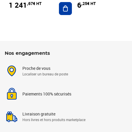
1 241
6
,67€ HT
,25€ HT
Ajouter au panier
Nos engagements
Proche de vous
Localiser un bureau de poste
Paiements 100% sécurisés
Livraison gratuite
Hors livres et hors produits marketplace