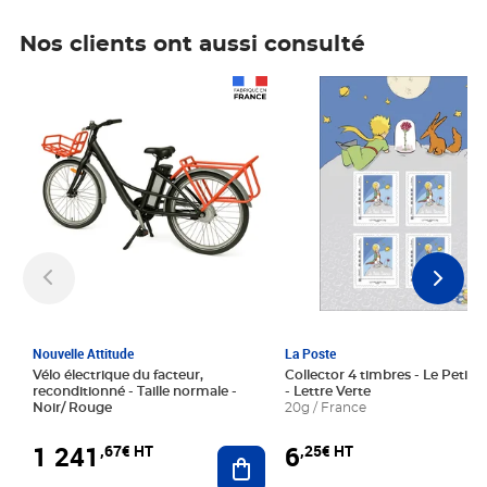
Nos clients ont aussi consulté
Prix 1 241,67€ HT
Prix 6,25€ HT
Nouvelle Attitude
La Poste
Vélo électrique du facteur,
Collector 4 timbres - Le Petit P
reconditionné - Taille normale -
- Lettre Verte
Noir/ Rouge
20g / France
1 241
6
,67€ HT
,25€ HT
Ajouter au panier