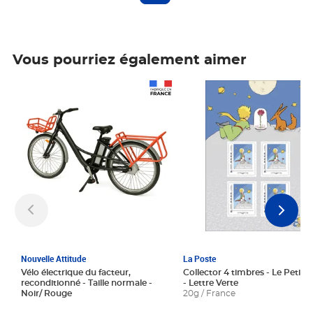
Vous pourriez également aimer
Prix 1 241,67€ HT
Prix 6,25€ HT
Nouvelle Attitude
La Poste
Vélo électrique du facteur,
Collector 4 timbres - Le Petit P
reconditionné - Taille normale -
- Lettre Verte
Noir/ Rouge
20g / France