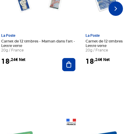
La Poste
La Poste
Carnet de 12 timbres - Maman dans l'art -
Carnet de 12 timbres - Le bl
Lettre verte
Lettre verte
20g / France
20g / France
18
18
,24€ Net
,24€ Net
r au panier
Ajouter au panier
Prix 18,24€ Net
Prix 18,24€ Net