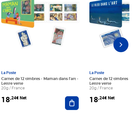
La Poste
La Poste
Carnet de 12 timbres - Maman dans l'art -
Carnet de 12 timbres - Le bl
Lettre verte
Lettre verte
20g / France
20g / France
18
18
,24€ Net
,24€ Net
r au panier
Ajouter au panier