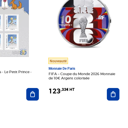
Nouveauté
Monnaie De Paris
 - Le Petit Prince -
FIFA – Coupe du Monde 2026 Monnaie
de 10€ Argent colorisée
123
,33€ HT
Ajoute
Ajouter au panier