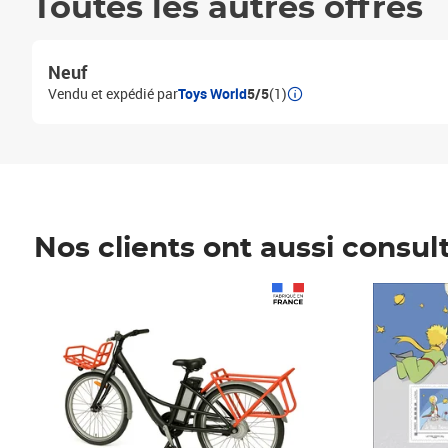
Toutes les autres offres
Neuf
Vendu et expédié par
Toys World
5/5
(1)
Nos clients ont aussi consul
Prix 1 241,67€ HT
Prix 6,25€ HT