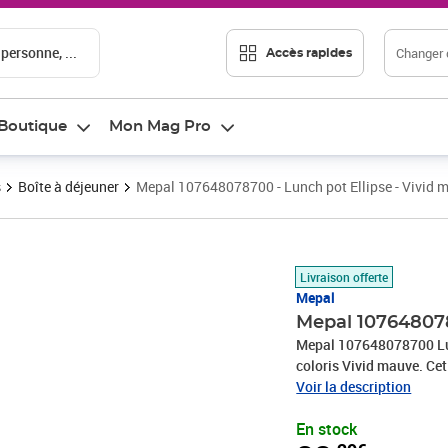
 personne, ...
Changer d
Accès rapides
Boutique
Mon Mag Pro
s
Boîte à déjeuner
Mepal 107648078700 - Lunch pot Ellipse - Vivid 
Prix 22,29€
Livraison offerte
Mepal
Mepal 107648078
Mepal 107648078700 Lunc
coloris Vivid mauve. Cet
très commode pour empor
Voir la description
compartiments pour con
En stock
emporter du yaourt dans