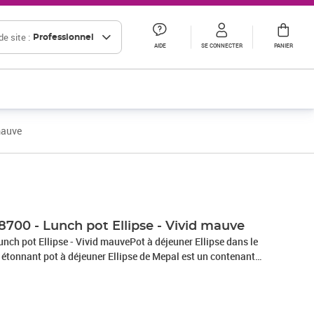
e site :
Professionnel
AIDE
SE CONNECTER
PANIER
mauve
Prix 16,55€ HT
700 - Lunch pot Ellipse - Vivid mauve
h pot Ellipse - Vivid mauvePot à déjeuner Ellipse dans le
 étonnant pot à déjeuner Ellipse de Mepal est un contenant
ter votre déjeuner ou un encas, sachant qu'il possède deux
server les aliments séparément. Vous pouvez par exemple
 le premier compartiment et du müesli ou des morceaux de