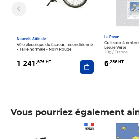
La Poste
Nouvelle Attitude
Collector 4 timbres
Vélo électrique du facteur, reconditionné
Lettre Verte
- Taille normale - Noir/ Rouge
20g / France
1 241
6
,67€ HT
,25€ HT
Ajouter au panier
Vous pourriez également ai
Prix 1 241,67€ HT
Prix 6,25€ HT