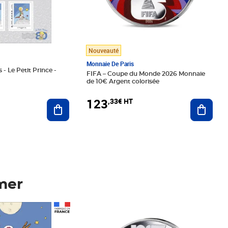
Nouveauté
Monnaie De Paris
 - Le Petit Prince -
FIFA – Coupe du Monde 2026 Monnaie
de 10€ Argent colorisée
123
,33€ HT
Ajoute
Ajouter au panier
mer
Prix 123,33€ HT