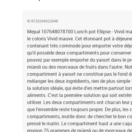
ID 8720294022848
Mepal 107648078700 Lunch pot Ellipse - Vivid ma
le coloris Vivid mauve. Cet étonnant pot à déjeune
contenant très commode pour emporter votre déj
qu'il possède deux compartiments pour conserver
pouvez par exemple emporter du yaourt dans le p
müesli ou des morceaux de fruits dans l'autre. No
compartiment à yaourt ne constitue pas le fond de
mélanger les deux ingrédients, rien de plus simple : 
la solution idéale, qui évite d'en mettre partout l
aliments. C'est la première solution qui soit extrê
utiliser. Les deux compartiments ont chacun leur p
que l'ensemble reste toujours propre. De plus, les
compartiments, inutile donc de chercher le bon c
pressé le matin. Le compartiment haut a une capac
environ 75 grammes de müesli ou de morceaux de 