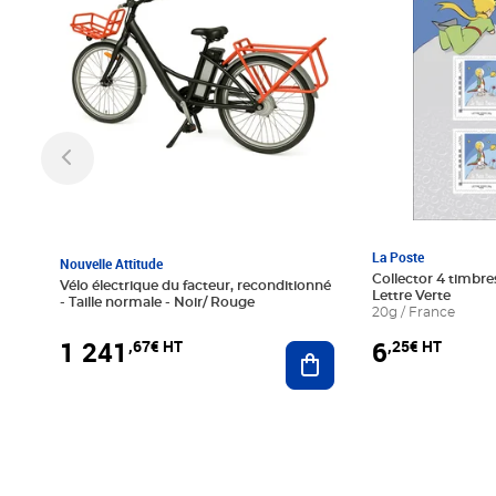
La Poste
Nouvelle Attitude
Collector 4 timbres
Vélo électrique du facteur, reconditionné
Lettre Verte
- Taille normale - Noir/ Rouge
20g / France
1 241
6
,67€ HT
,25€ HT
Ajouter au panier