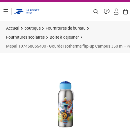
ontenu de la page
Accueil
boutique
Fournitures de bureau
Fournitures scolaires
Boîte à déjeuner
Mepal 107458065400 - Gourde isotherme flip-up Campus 350 ml - P
Prix 37,99€