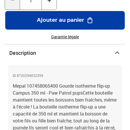
très pratique. La bouteille flip-up peut également contenir de l'eau
pétillante. Bien entendu, elle est entièrement sans PBA et facile à
nettoyer.Détails : Matériau : Polypropyleen (PP), Roestvrijstaal
Ajouter au panier
(RVS)Passe au lave-vaisselleNe passe pas au congélateurNe
passe pas au four à micro-ondes0 % BPAÀ partir de : 3 ans
Garantie légale
Description
ID 8720294032359
Mepal 107458065400 Gourde isotherme flip-up
Campus 350 ml - Paw Patrol pupsCette bouteille
maintient toutes les boissons bien fraîches, même
à l'école ! La bouteille isotherme flip-up a une
capacité de 350 ml et maintient la boisson de
votre fils ou fille bien fraîche, tout au long de la
journée.Ils seront cool et bien rafraîchis à la récré,