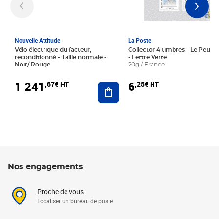
Nouvelle Attitude
La Poste
Vélo électrique du facteur,
Collector 4 timbres - Le Petit P
reconditionné - Taille normale -
- Lettre Verte
Noir/ Rouge
20g / France
1 241
6
,67€ HT
,25€ HT
Ajouter au panier
Nos engagements
Proche de vous
Localiser un bureau de poste