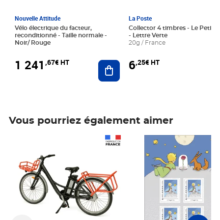
Nouvelle Attitude
La Poste
Vélo électrique du facteur,
Collector 4 timbres - Le Petit P
reconditionné - Taille normale -
- Lettre Verte
Noir/ Rouge
20g / France
1 241
6
,67€ HT
,25€ HT
Ajouter au panier
Vous pourriez également aimer
Prix 1 241,67€ HT
Prix 6,25€ HT