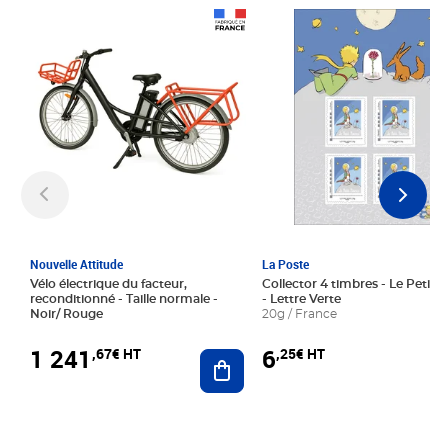
Prix 1 241,67€ HT
Prix 6,25€ HT
Nouvelle Attitude
La Poste
Vélo électrique du facteur,
Collector 4 timbres - Le Petit P
reconditionné - Taille normale -
- Lettre Verte
Noir/ Rouge
20g / France
1 241
6
,67€ HT
,25€ HT
Ajouter au panier