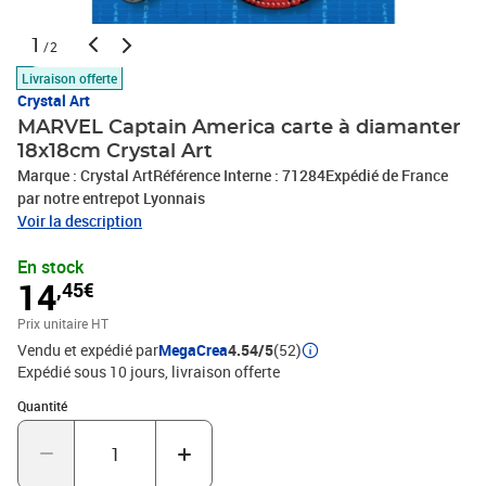
1
/2
Livraison offerte
Crystal Art
MARVEL Captain America carte à diamanter
18x18cm Crystal Art
Marque : Crystal ArtRéférence Interne : 71284Expédié de France
par notre entrepot Lyonnais
Voir la description
En stock
14
,45€
Prix unitaire HT
Vendu et expédié par
MegaCrea
4.54/5
(52)
Expédié sous 10 jours
livraison offerte
Quantité : 1
Quantité