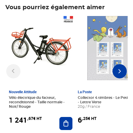
Vous pourriez également aimer
Prix 1 241,67€ HT
Prix 6,25€ HT
Nouvelle Attitude
La Poste
Vélo électrique du facteur,
Collector 4 timbres - Le Petit P
reconditionné - Taille normale -
- Lettre Verte
Noir/ Rouge
20g / France
1 241
6
,67€ HT
,25€ HT
Ajouter au panier