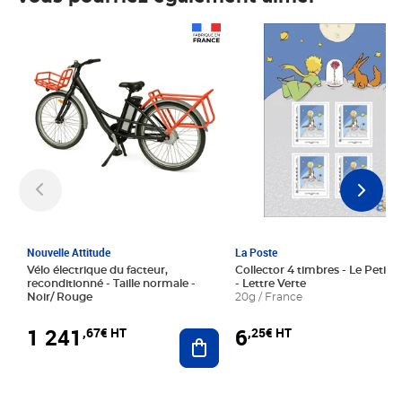
Prix 1 241,67€ HT
Prix 6,25€ HT
Nouvelle Attitude
La Poste
Vélo électrique du facteur,
Collector 4 timbres - Le Petit P
reconditionné - Taille normale -
- Lettre Verte
Noir/ Rouge
20g / France
1 241
6
,67€ HT
,25€ HT
Ajouter au panier