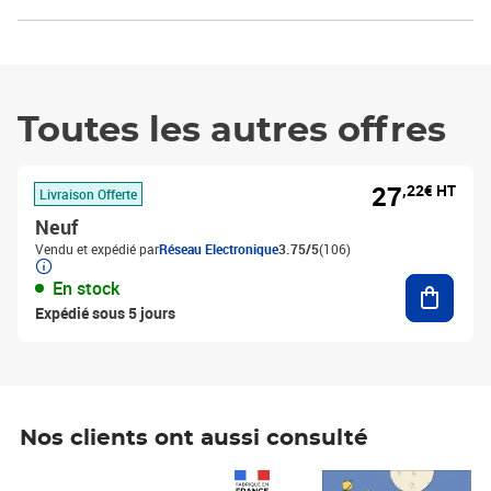
Toutes les autres offres
27
,22€ HT
Livraison Offerte
Neuf
Vendu et expédié par
Réseau Electronique
3.75/5
(106)
Ajouter
En stock
Expédié sous 5 jours
Nos clients ont aussi consulté
Prix 1 241,67€ HT
Prix 6,25€ HT