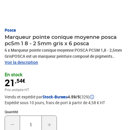
Posca
Marqueur pointe conique moyenne posca
pc5m 1 8 - 2 5mm gris x 6 posca
6 x Marqueur pointe conique moyenne POSCA PC5M 1,8 - 2,5mm
GrisPOSCA est un marqueur peinture composé de pigments
inaltérables et d'eau, conçu pour marquer, tracer, écrire, dessiner
Voir la description
avec précision, colorer, décorer et peindreSa formule proche de
En stock
l'acrylique est couvrante, opaque et d'aspect mat.Sans alcool,
21
,54€
sans solvant, elle est inodore, sèche rapidement et ne traverse pas
le papierPOSCA est un marqueur tout support, permanent sur
Prix unitaire HT
presque toutes les surfaces, il est effaçable sur les surfaces lisses
Vendu et expédié par
Stock-Bureau
4.59/5
(329)
telles que le verreLes couleurs POSCA sont resistantes, miscibles
Expédié sous 10 jours, frais de port à partir de 4,58 € HT
et aquarellables avant séchage et superposables une fois
sèchePlus de 40 couleurs disponibles, PHOTOS NON
Quantité : 1
Quantité
CONTRACTUELLES