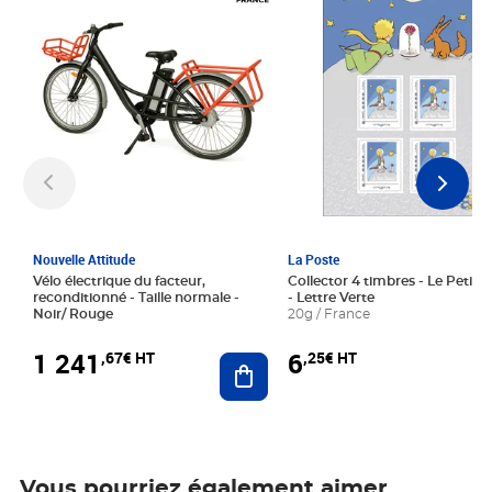
Nouvelle Attitude
La Poste
Vélo électrique du facteur,
Collector 4 timbres - Le Petit P
reconditionné - Taille normale -
- Lettre Verte
Noir/ Rouge
20g / France
1 241
6
,67€ HT
,25€ HT
Ajouter au panier
Vous pourriez également aimer