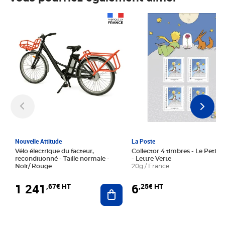
Prix 1 241,67€ HT
Prix 6,25€ HT
Nouvelle Attitude
La Poste
Vélo électrique du facteur,
Collector 4 timbres - Le Petit P
reconditionné - Taille normale -
- Lettre Verte
Noir/ Rouge
20g / France
1 241
6
,67€ HT
,25€ HT
Ajouter au panier