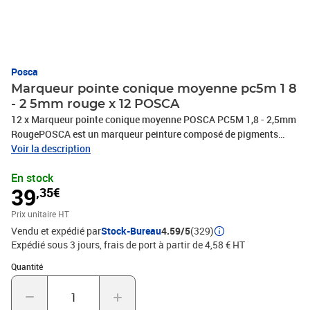
Posca
Marqueur pointe conique moyenne pc5m 1 8
- 2 5mm rouge x 12 POSCA
12 x Marqueur pointe conique moyenne POSCA PC5M 1,8 - 2,5mm
RougePOSCA est un marqueur peinture composé de pigments
inaltérables et d'eau, conçu pour marquer, tracer, écrire, dessiner
Voir la description
avec précision, colorer, décorer et peindreSa formule proche de
En stock
l'acrylique est couvrante, opaque et d'aspect mat.Sans alcool,
39
,35€
sans solvant, elle est inodore, sèche rapidement et ne traverse pas
le papierPOSCA est un marqueur tout support, permanent sur
Prix unitaire HT
presque toutes les surfaces, il est effaçable sur les surfaces lisses
Vendu et expédié par
Stock-Bureau
4.59/5
(329)
telles que le verreLes couleurs POSCA sont resistantes, miscibles
Expédié sous 3 jours, frais de port à partir de 4,58 € HT
et aquarellables avant séchage et superposables une fois
sèchePlus de 40 couleurs disponibles, PHOTOS NON
Quantité : 1
Quantité
CONTRACTUELLES