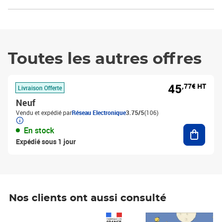
Toutes les autres offres
45
,77€ HT
Livraison Offerte
Neuf
Vendu et expédié par
Réseau Electronique
3.75/5
(106)
Ajouter
En stock
Expédié sous 1 jour
Nos clients ont aussi consulté
Prix 1 241,67€ HT
Prix 6,25€ HT