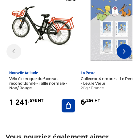
Nouvelle Attitude
La Poste
Vélo électrique du facteur,
Collector 4 timbres - Le Petit P
reconditionné - Taille normale -
- Lettre Verte
Noir/ Rouge
20g / France
1 241
6
,67€ HT
,25€ HT
Ajouter au panier
Vous pourriez également aimer