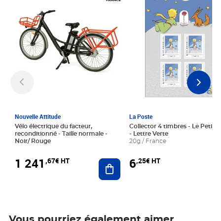
Nouvelle Attitude
La Poste
Vélo électrique du facteur,
Collector 4 timbres - Le Petit P
reconditionné - Taille normale -
- Lettre Verte
Noir/ Rouge
20g / France
1 241
6
,67€ HT
,25€ HT
Ajouter au panier
Vous pourriez également aimer