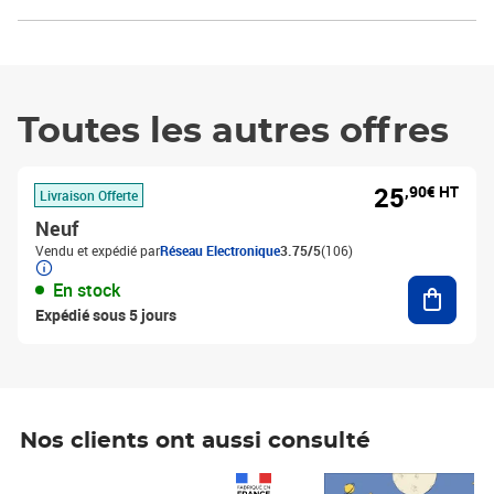
Toutes les autres offres
25
,90€ HT
Livraison Offerte
Neuf
Vendu et expédié par
Réseau Electronique
3.75/5
(106)
Ajouter
En stock
Expédié sous 5 jours
Nos clients ont aussi consulté
Prix 1 241,67€ HT
Prix 6,25€ HT