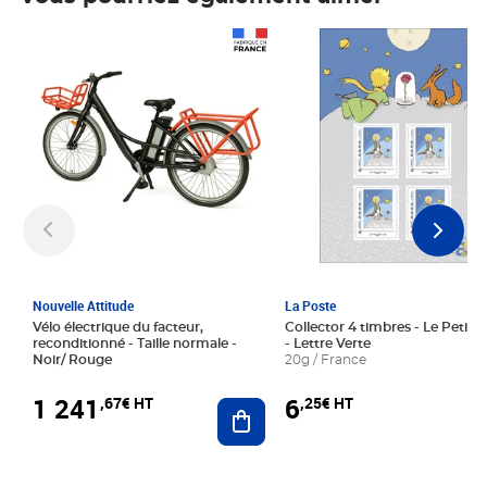
Prix 1 241,67€ HT
Prix 6,25€ HT
Nouvelle Attitude
La Poste
Vélo électrique du facteur,
Collector 4 timbres - Le Petit P
reconditionné - Taille normale -
- Lettre Verte
Noir/ Rouge
20g / France
1 241
6
,67€ HT
,25€ HT
Ajouter au panier