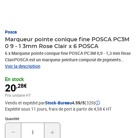
Posca
Marqueur pointe conique fine POSCA PC3M
0 9 - 1 3mm Rose Clair x 6 POSCA
6 x Marqueur pointe conique fine POSCA PC3M 0,9 - 1,3 mm Rose
ClairPOSCA est un marqueur peinture composé de pigments
inaltérables et d'eau, conçu pour marquer, tracer, écrire, dessiner
Voir la description
avec précision, colorer, décorer et peindreSa formule proche de
En stock
l'acrylique est couvrante, opaque et d'aspect mat.Sans alcool,
20
,28€
sans solvant, elle est inodore, sèche rapidement et ne traverse pas
le papierPOSCA est un marqueur tout support, permanent sur
Prix unitaire HT
presque toutes les surfaces, il est effaçable sur les surfaces lisses
Vendu et expédié par
Stock-Bureau
4.59/5
(329)
telles que le verreLes couleurs POSCA sont resistantes, miscibles
Expédié sous 11 jours, frais de port à partir de 4,58 € HT
et aquarellables avant séchage et superposables une fois
sèchePlus de 40 couleurs disponibles, PHOTOS NON
Quantité : 1
Quantité
CONTRACTUELLES