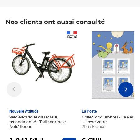
Nos clients ont aussi consulté
Prix 1 241,67€ HT
Prix 6,25€ HT
Nouvelle Attitude
La Poste
Vélo électrique du facteur,
Collector 4 timbres - Le Petit P
reconditionné - Taille normale -
- Lettre Verte
Noir/ Rouge
20g / France
,67€ HT
,25€ HT
Ajouter au panier