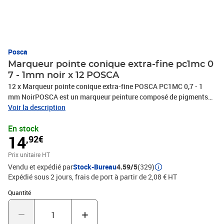
Posca
Marqueur pointe conique extra-fine pc1mc 0
7 - 1mm noir x 12 POSCA
12 x Marqueur pointe conique extra-fine POSCA PC1MC 0,7 - 1
mm NoirPOSCA est un marqueur peinture composé de pigments
inaltérables et d'eau, conçu pour marquer, tracer, écrire, dessiner
Voir la description
avec précision, colorer, décorer et peindreSa formule proche de
En stock
l'acrylique est couvrante, opaque et d'aspect mat.Sans alcool,
14
,92€
sans solvant, elle est inodore, sèche rapidement et ne traverse pas
le papierPOSCA est un marqueur tout support, permanent sur
Prix unitaire HT
presque toutes les surfaces, il est effaçable sur les surfaces lisses
Vendu et expédié par
Stock-Bureau
4.59/5
(329)
telles que le verreLes couleurs POSCA sont resistantes, miscibles
Expédié sous 2 jours, frais de port à partir de 2,08 € HT
et aquarellables avant séchage et superposables une fois
sèchePlus de 40 couleurs disponibles, PHOTOS NON
Quantité : 1
Quantité
CONTRACTUELLES