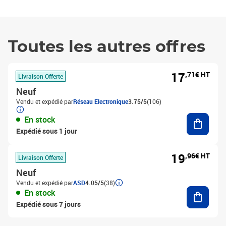
Toutes les autres offres
17
,71€ HT
Livraison Offerte
Neuf
Vendu et expédié par
Réseau Electronique
3.75/5
(106)
Ajouter
En stock
Expédié sous 1 jour
19
,96€ HT
Livraison Offerte
Neuf
Vendu et expédié par
ASD
4.05/5
(38)
Ajouter
En stock
Expédié sous 7 jours