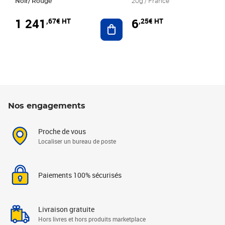
Noir/ Rouge
20g / France
1 241
6
,67€ HT
,25€ HT
Ajouter au panier
Nos engagements
Proche de vous
Localiser un bureau de poste
Paiements 100% sécurisés
Livraison gratuite
Hors livres et hors produits marketplace