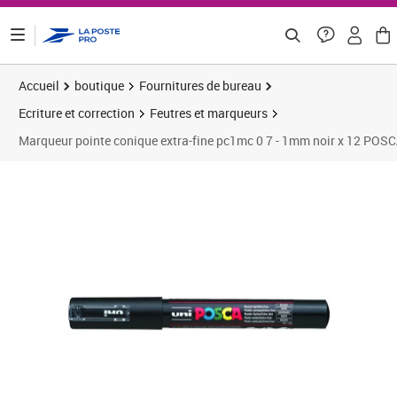
ontenu de la page
Accueil
boutique
Fournitures de bureau
Ecriture et correction
Feutres et marqueurs
Marqueur pointe conique extra-fine pc1mc 0 7 - 1mm noir x 12 POS
Prix 14,92€
Prix 1
Prix 1