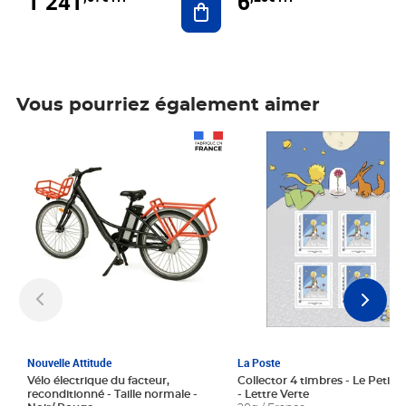
1 241
6
Vous pourriez également aimer
Prix 1 241,67€ HT
Prix 6,25€ HT
Nouvelle Attitude
La Poste
Vélo électrique du facteur,
Collector 4 timbres - Le Petit P
reconditionné - Taille normale -
- Lettre Verte