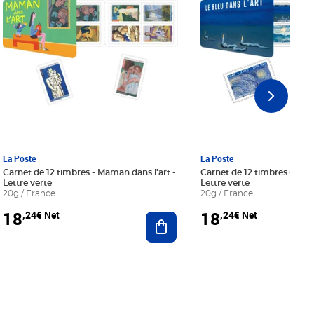
La Poste
La Poste
Carnet de 12 timbres - Maman dans l'art -
Carnet de 12 timbres - Le bl
Lettre verte
Lettre verte
20g / France
20g / France
18
18
,24€ Net
,24€ Net
r au panier
Ajouter au panier