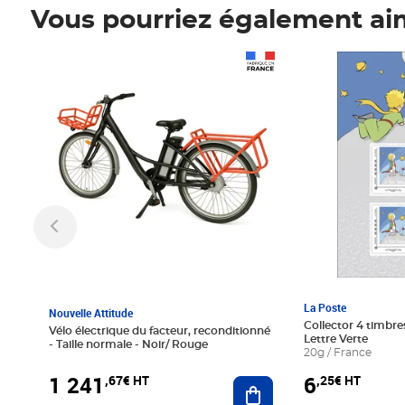
Vous pourriez également ai
Prix 1 241,67€ HT
Prix 6,25€ HT
La Poste
Nouvelle Attitude
Collector 4 timbres
Vélo électrique du facteur, reconditionné
Lettre Verte
- Taille normale - Noir/ Rouge
20g / France
1 241
6
,67€ HT
,25€ HT
Ajouter au panier