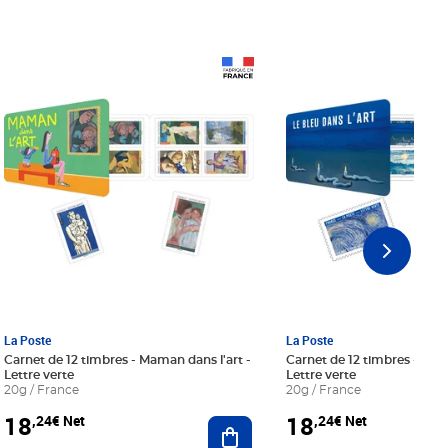
Prix 18,24€ Net
Prix 18,24€ Net
La Poste
La Poste
Carnet de 12 timbres - Maman dans l'art -
Carnet de 12 timbres - Le bl
Lettre verte
Lettre verte
20g / France
20g / France
18
18
,24€ Net
,24€ Net
r au panier
Ajouter au panier