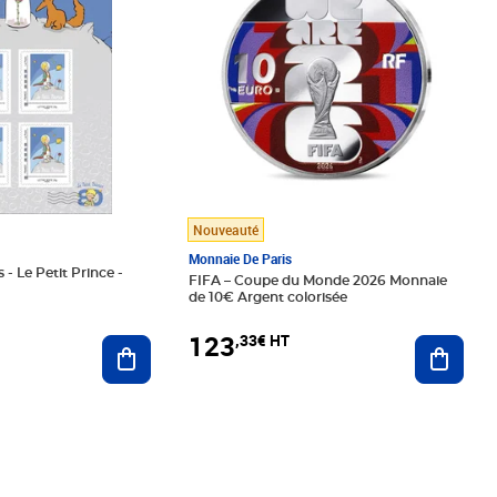
Nouveauté
Monnaie De Paris
 - Le Petit Prince -
FIFA – Coupe du Monde 2026 Monnaie
de 10€ Argent colorisée
123
,33€ HT
Ajoute
Ajouter au panier