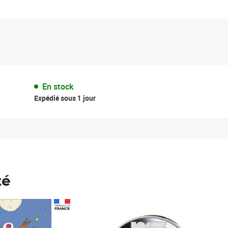
En stock
Expédié sous 1 jour
té
Prix 123,33€ HT