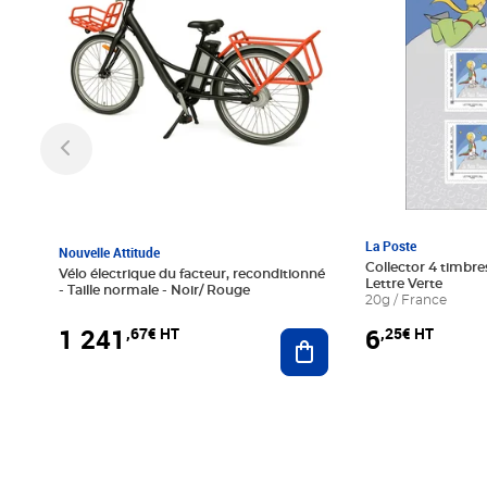
La Poste
Nouvelle Attitude
Collector 4 timbres
Vélo électrique du facteur, reconditionné
Lettre Verte
- Taille normale - Noir/ Rouge
20g / France
1 241
6
,67€ HT
,25€ HT
Ajouter au panier