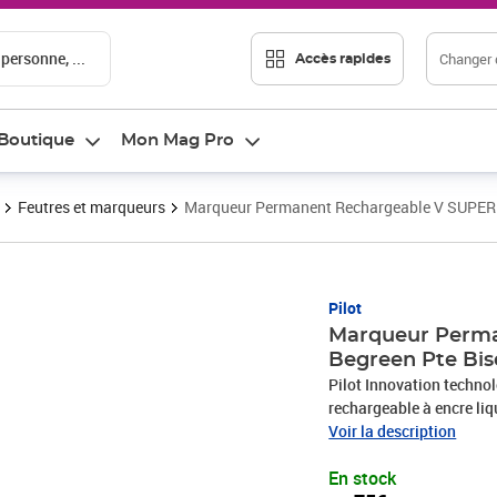
 personne, ...
Changer d
Accès rapides
Boutique
Mon Mag Pro
Feutres et marqueurs
Marqueur Permanent Rechargeable V SUPER 
Prix 2,75€
Pilot
Marqueur Perm
Begreen Pte Bi
Pilot Innovation techn
rechargeable à encre liq
démarrage instantané san
Voir la description
le marqueur qui écrit de
En stock
séduit par l'intensité e