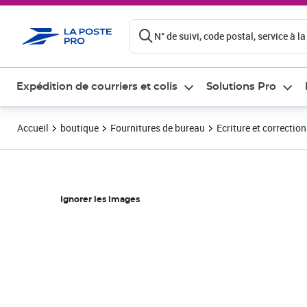
ontenu de la page
N° de suivi, code postal, service à la
Expédition de courriers et colis
Solutions Pro
Accueil
boutique
Fournitures de bureau
Ecriture et correction
Ignorer les images