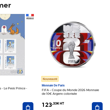
mer
Prix 123,33€ HT
Nouveauté
Monnaie De Paris
 - Le Petit Prince -
FIFA – Coupe du Monde 2026 Monnaie
de 10€ Argent colorisée
123
,33€ HT
Ajoute
Ajouter au panier