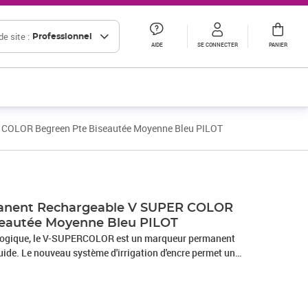
e site :
Professionnel
AIDE
SE CONNECTER
PANIER
COLOR Begreen Pte Biseautée Moyenne Bleu PILOT
Prix 10,00€ HT
anent Rechargeable V SUPER COLOR
seautée Moyenne Bleu PILOT
ologique, le V-SUPERCOLOR est un marqueur permanent
uide. Le nouveau système d'irrigation d'encre permet un
s secouer ni pomper ainsi qu'un débit d'encre constant: fini
 moins en moins au fur et à mesure de l'utilisation ! Vous serez
t la luminosité des couleurs. Marqueur appartenant à la gamme