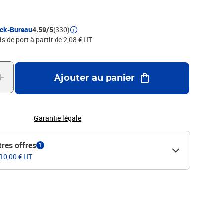
r de plastique recyclé.
ock-Bureau
4.59/5
(330)
is de port à partir de 2,08 € HT
Ajouter au panier
Garantie légale
tres offres
1
 10,00 € HT