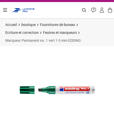
ontenu de la page
Accueil
boutique
Fournitures de bureau
Ecriture et correction
Feutres et marqueurs
Marqueur Permanent no. 1 vert 1-5 mm EDDING
Prix 2,68€
Prix 1
Prix 1
Prix b
Prix 1