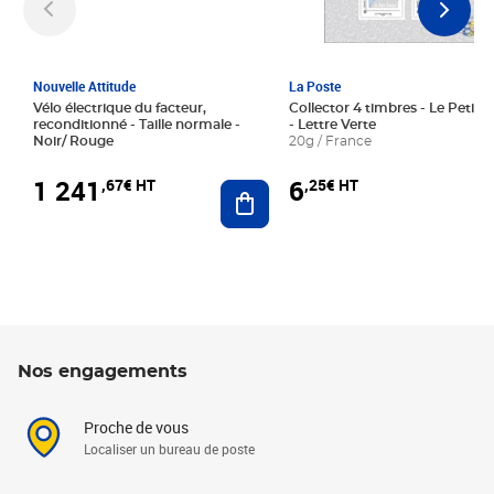
Nouvelle Attitude
La Poste
Vélo électrique du facteur,
Collector 4 timbres - Le Petit P
reconditionné - Taille normale -
- Lettre Verte
Noir/ Rouge
20g / France
1 241
6
,67€ HT
,25€ HT
Ajouter au panier
Nos engagements
Proche de vous
Localiser un bureau de poste