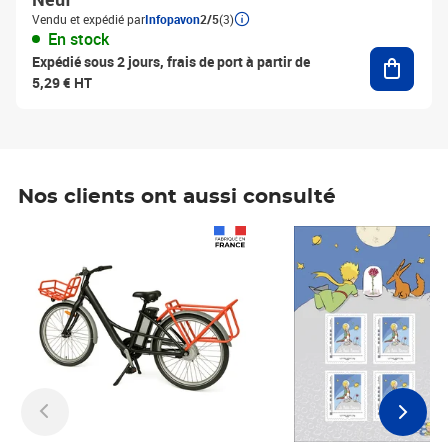
Vendu et expédié par
Infopavon
2/5
(3)
En stock
Ajouter
Expédié sous 2 jours, frais de port à partir de
5,29 € HT
Nos clients ont aussi consulté
Prix 1 241,67€ HT
Prix 6,25€ HT