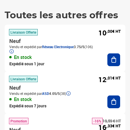
Toutes les autres offres
10
,00€ HT
Livraison Offerte
Neuf
Vendu et expédié par
Réseau Electronique
3.75/5
(106)
Ajouter
En stock
Expédié sous 1 jour
12
,01€ HT
Livraison Offerte
Neuf
Vendu et expédié par
ASD
4.05/5
(38)
Ajouter
En stock
Expédié sous 7 jours
19,59 € HT
Promotion
-16%
16
,33€ HT
Neuf