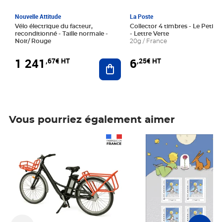
Nouvelle Attitude
La Poste
Vélo électrique du facteur,
Collector 4 timbres - Le Petit P
reconditionné - Taille normale -
- Lettre Verte
Noir/ Rouge
20g / France
1 241
6
,67€ HT
,25€ HT
Ajouter au panier
Vous pourriez également aimer
Prix 1 241,67€ HT
Prix 6,25€ HT