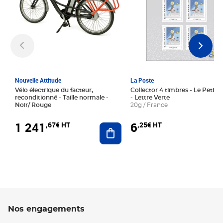
Nouvelle Attitude
La Poste
Vélo électrique du facteur,
Collector 4 timbres - Le Petit P
reconditionné - Taille normale -
- Lettre Verte
Noir/ Rouge
20g / France
1 241
6
,67€ HT
,25€ HT
Ajouter au panier
Nos engagements