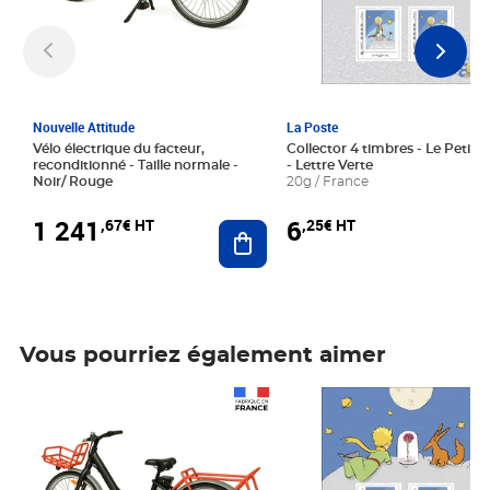
Nouvelle Attitude
La Poste
Vélo électrique du facteur,
Collector 4 timbres - Le Petit P
reconditionné - Taille normale -
- Lettre Verte
Noir/ Rouge
20g / France
1 241
6
,67€ HT
,25€ HT
Ajouter au panier
Vous pourriez également aimer
Prix 1 241,67€ HT
Prix 6,25€ HT