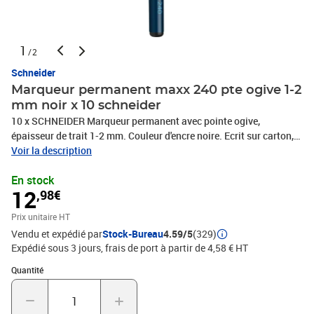
1
/2
Schneider
Marqueur permanent maxx 240 pte ogive 1-2
mm noir x 10 schneider
10 x SCHNEIDER Marqueur permanent avec pointe ogive,
épaisseur de trait 1-2 mm. Couleur d'encre noire. Ecrit sur carton,
papier, plastique, verre, métal, bois, et autres matériaux. L'encre
Voir la description
sèche rapidement, est résistant á l'eau et à la lumière. Le modèle
En stock
cap-off peut rester ouvert pendant 2-3 jours sans sécher. L'encre
12
,98€
est faible en odeur, sans toluène et xylène. Modèle de poche fine
equipé d'un capuchon avec clip pratique., PHOTOS NON
Prix unitaire HT
CONTRACTUELLES
Vendu et expédié par
Stock-Bureau
4.59/5
(329)
Expédié sous 3 jours, frais de port à partir de 4,58 € HT
Quantité : 1
Quantité