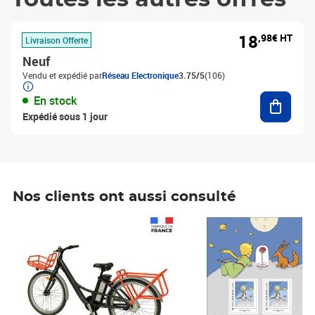
18
,98€ HT
Livraison Offerte
Neuf
Vendu et expédié par
Réseau Electronique
3.75/5
(106)
Ajouter
En stock
Expédié sous 1 jour
Nos clients ont aussi consulté
Prix 1 241,67€ HT
Prix 6,25€ HT