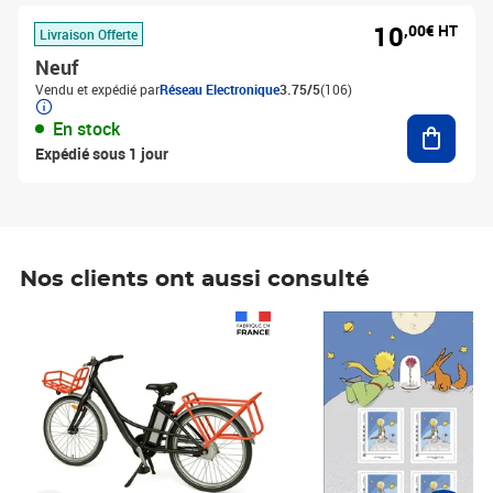
10
,00€ HT
Livraison Offerte
Neuf
Vendu et expédié par
Réseau Electronique
3.75/5
(106)
Ajouter
En stock
Expédié sous 1 jour
Nos clients ont aussi consulté
Prix 1 241,67€ HT
Prix 6,25€ HT