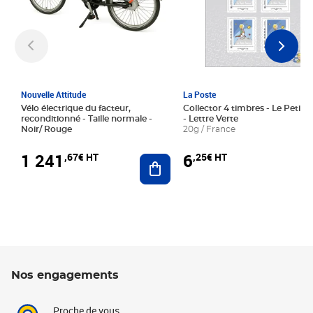
Nouvelle Attitude
La Poste
Vélo électrique du facteur,
Collector 4 timbres - Le Petit P
reconditionné - Taille normale -
- Lettre Verte
Noir/ Rouge
20g / France
1 241
6
,67€ HT
,25€ HT
Ajouter au panier
Nos engagements
Proche de vous