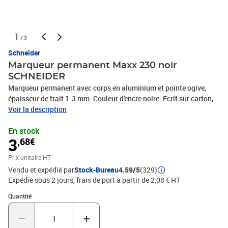
1
/3
Schneider
Marqueur permanent Maxx 230 noir
SCHNEIDER
Marqueur permanent avec corps en aluminium et pointe ogive,
épaisseur de trait 1-3 mm. Couleur d'encre noire. Ecrit sur carton,
papier, plastique, verre, métal, bois, et autres matériaux. L'encre
Voir la description
sèche rapidement, est résistant á l'eau et à la lumière. Le modèle
En stock
cap-off peut rester ouvert pendant 2-3 jours sans sécher. L'encre
3
,68€
est faible en odeur, sans toluène et xylène. Le marqueur a un clip
pratique et est rechargeable avec le Maxx 650 flacon de recharge.
Prix unitaire HT
Vendu et expédié par
Stock-Bureau
4.59/5
(329)
Expédié sous 2 jours, frais de port à partir de 2,08 € HT
Quantité : 1
Quantité