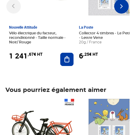
Nouvelle Attitude
La Poste
Vélo électrique du facteur,
Collector 4 timbres - Le Petit P
reconditionné - Taille normale -
- Lettre Verte
Noir/ Rouge
20g / France
1 241
6
,67€ HT
,25€ HT
Ajouter au panier
Vous pourriez également aimer
Prix 1 241,67€ HT
Prix 6,25€ HT