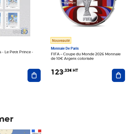
Nouveauté
Monnaie De Paris
 - Le Petit Prince -
FIFA – Coupe du Monde 2026 Monnaie
de 10€ Argent colorisée
123
,33€ HT
Ajoute
Ajouter au panier
mer
Prix 123,33€ HT