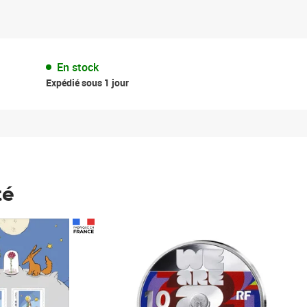
En stock
Expédié sous 1 jour
té
Prix 123,33€ HT