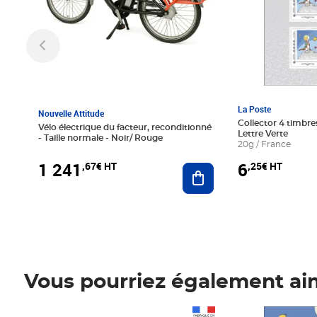
La Poste
Nouvelle Attitude
Collector 4 timbres
Vélo électrique du facteur, reconditionné
Lettre Verte
- Taille normale - Noir/ Rouge
20g / France
1 241
6
,67€ HT
,25€ HT
Ajouter au panier
Vous pourriez également ai
Prix 1 241,67€ HT
Prix 6,25€ HT