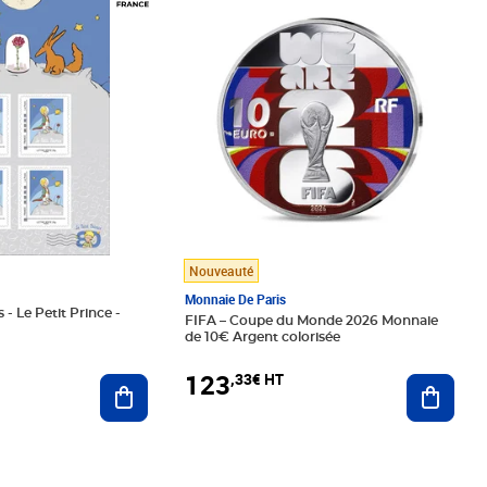
Nouveauté
Monnaie De Paris
 - Le Petit Prince -
FIFA – Coupe du Monde 2026 Monnaie
de 10€ Argent colorisée
123
,33€ HT
Ajoute
Ajouter au panier