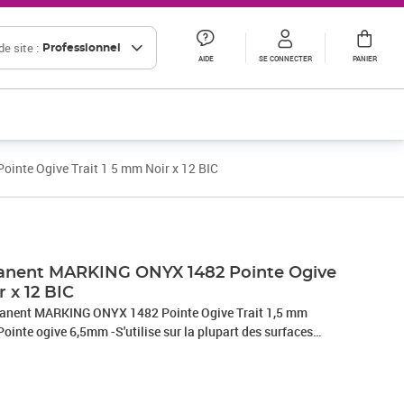
e site :
Professionnel
AIDE
SE CONNECTER
PANIER
nte Ogive Trait 1 5 mm Noir x 12 BIC
Prix 29,26€ HT
nent MARKING ONYX 1482 Pointe Ogive
r x 12 BIC
manent MARKING ONYX 1482 Pointe Ogive Trait 1,5 mm
ointe ogive 6,5mm -S'utilise sur la plupart des surfaces
stique, métal -Encre à fort pouvoir couvrant et haute
re- noir Format Pocket, PHOTOS NON CONTRACTUELLES