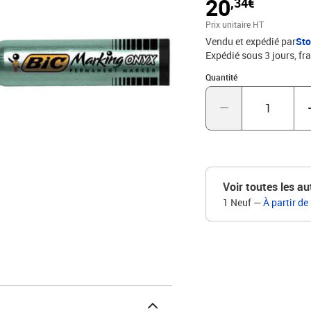
20
,34€
Prix unitaire HT
Vendu et expédié par
St
Expédié sous 3 jours, fra
Quantité : 1
Quantité
Voir toutes les au
1 Neuf
—
À partir de