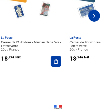
La Poste
La Poste
Carnet de 12 timbres - Maman dans l'art -
Carnet de 12 timbres - Le bl
Lettre verte
Lettre verte
20g / France
20g / France
18
18
,24€ Net
,24€ Net
r au panier
Ajouter au panier
Prix 18,24€ Net
Prix 18,24€ Net