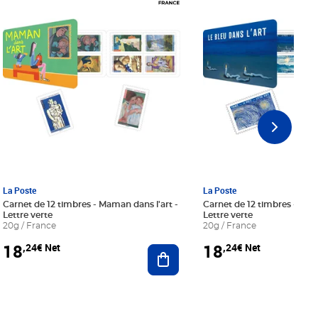
La Poste
La Poste
Carnet de 12 timbres - Maman dans l'art -
Carnet de 12 timbres - Le bl
Lettre verte
Lettre verte
20g / France
20g / France
18
18
,24€ Net
,24€ Net
r au panier
Ajouter au panier