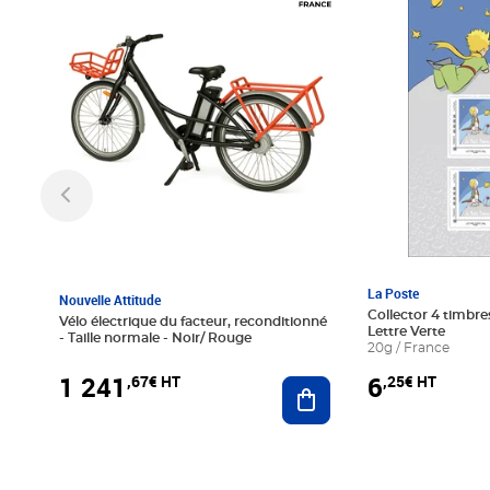
La Poste
Nouvelle Attitude
Collector 4 timbres
Vélo électrique du facteur, reconditionné
Lettre Verte
- Taille normale - Noir/ Rouge
20g / France
1 241
6
,67€ HT
,25€ HT
Ajouter au panier