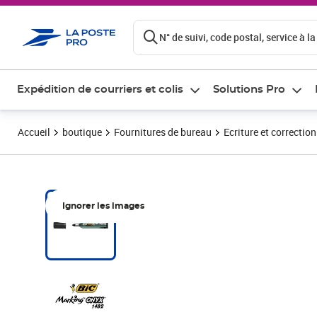
ontenu de la page
N° de suivi, code postal, service à la
Expédition de courriers et colis
Solutions Pro
Accueil
boutique
Fournitures de bureau
Ecriture et correction
Ignorer les images