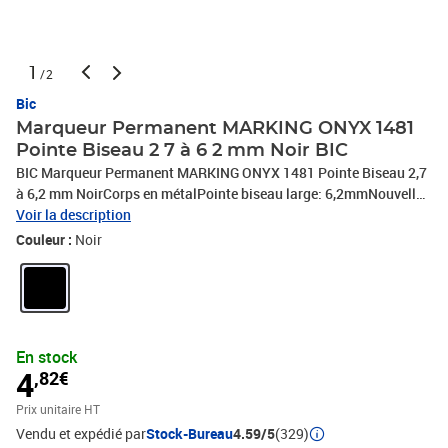
1
/2
Bic
Marqueur Permanent MARKING ONYX 1481
Pointe Biseau 2 7 à 6 2 mm Noir BIC
BIC Marqueur Permanent MARKING ONYX 1481 Pointe Biseau 2,7
à 6,2 mm NoirCorps en métalPointe biseau large: 6,2mmNouvelle
encre à fort pouvoir couvrant et haute résistance à la lumièreEncre
Voir la description
indélébile-S'utilise sur la plupart des surfaces noir Format Pocket
Couleur :
Noir
En stock
4
,82€
Prix unitaire HT
Vendu et expédié par
Stock-Bureau
4.59/5
(329)