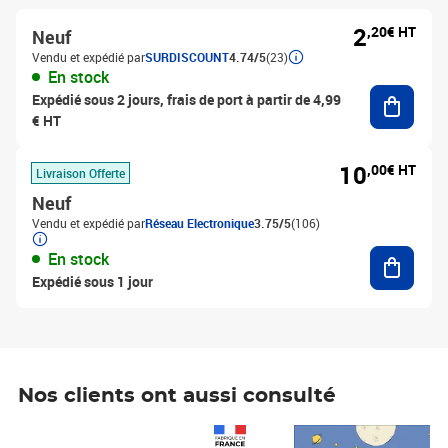
2
,20€ HT
Neuf
Vendu et expédié par
SURDISCOUNT
4.74/5
(23)
En stock
Ajouter
Expédié sous 2 jours, frais de port à partir de 4,99
€ HT
10
,00€ HT
Livraison Offerte
Neuf
Vendu et expédié par
Réseau Electronique
3.75/5
(106)
Ajouter
En stock
Expédié sous 1 jour
Nos clients ont aussi consulté
Prix 1 241,67€ HT
Prix 6,25€ HT