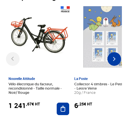
Prix 1 241,67€ HT
Prix 6,25€ HT
Nouvelle Attitude
La Poste
Vélo électrique du facteur,
Collector 4 timbres - Le Petit P
reconditionné - Taille normale -
- Lettre Verte
Noir/ Rouge
20g / France
1 241
6
,67€ HT
,25€ HT
Ajouter au panier