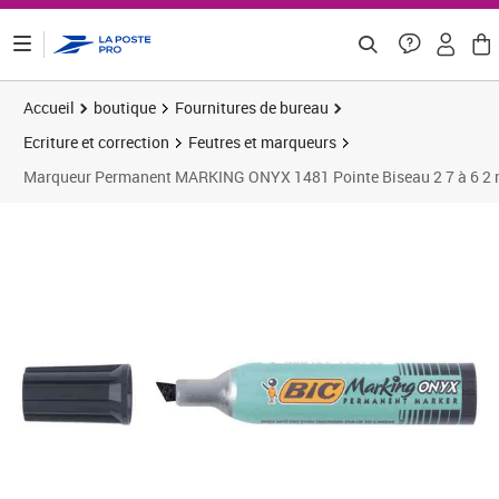
ontenu de la page
Accueil
boutique
Fournitures de bureau
Ecriture et correction
Feutres et marqueurs
Marqueur Permanent MARKING ONYX 1481 Pointe Biseau 2 7 à 6 2 
Prix 4,82€
Prix 2
Prix 1