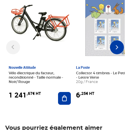
Nouvelle Attitude
La Poste
Vélo électrique du facteur,
Collector 4 timbres - Le Petit P
reconditionné - Taille normale -
- Lettre Verte
Noir/ Rouge
20g / France
1 241
6
,67€ HT
,25€ HT
Ajouter au panier
Vous pourriez également aimer