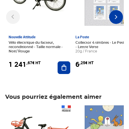
Nouvelle Attitude
La Poste
Vélo électrique du facteur,
Collector 4 timbres - Le Petit P
reconditionné - Taille normale -
- Lettre Verte
Noir/ Rouge
20g / France
1 241
6
,67€ HT
,25€ HT
Ajouter au panier
Vous pourriez également aimer
Prix 1 241,67€ HT
Prix 6,25€ HT