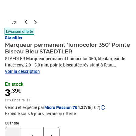
1
/2
Livraison offerte
Staedtler
Marqueur permanent 'lumocolor 350' Pointe
Biseau Bleu STAEDTLER
STAEDLER Marqueur permanent Lumocolor 350, bleulargeur de
tracé: env. 2,0 - 5,0 mm, pointe biseautée,résistant à l'eau,
rechargeable, DRY SAFE, avec clip, corps noir / embout et
Voir la description
capuchon à la couleur de l'encre(350-3)
En stock
3
,39€
Prix unitaire HT
Vendu et expédié par
Micro Passion 76
4.27/5
(102)
Expédié sous 5 jours
livraison offerte
Quantité : 1
Quantité