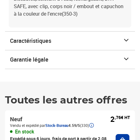
SAFE, avec clip, corps noir / embout et capuchon
à la couleur de l'encre(350-3)
Caractéristiques
Garantie légale
Toutes les autres offres
2
,76€ HT
Neuf
Vendu et expédié par
Stock-Bureau
4.59/5
(330)
En stock
Ajouter
Expédié sous 6 jours, frais de port à partir de 2,08