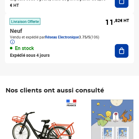
€ HT
11
,82€ HT
Livraison Offerte
Neuf
Vendu et expédié par
Réseau Electronique
3.75/5
(106)
Ajouter
En stock
Expédié sous 4 jours
Nos clients ont aussi consulté
Prix 1 241,67€ HT
Prix 6,25€ HT