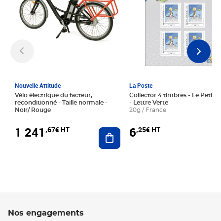
Nouvelle Attitude
La Poste
Vélo électrique du facteur,
Collector 4 timbres - Le Petit P
reconditionné - Taille normale -
- Lettre Verte
Noir/ Rouge
20g / France
1 241
6
,67€ HT
,25€ HT
Ajouter au panier
Nos engagements