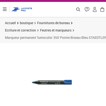
ontenu de la page
Accueil
boutique
Fournitures de bureau
Ecriture et correction
Feutres et marqueurs
Marqueur permanent 'lumocolor 350' Pointe Biseau Bleu STAEDTLE
Prix 3,39€
Prix 2
Prix 1