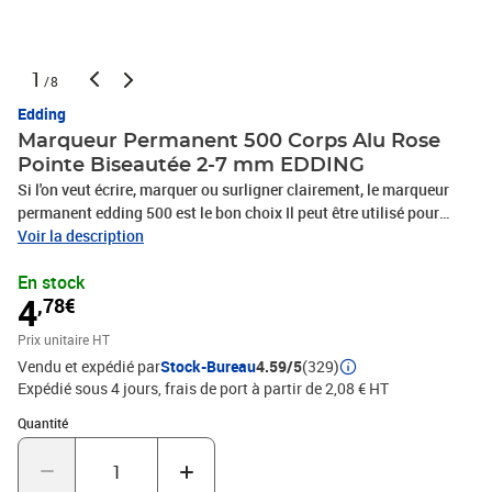
1
/8
Edding
Marqueur Permanent 500 Corps Alu Rose
Pointe Biseautée 2-7 mm EDDING
Si l'on veut écrire, marquer ou surligner clairement, le marqueur
permanent edding 500 est le bon choix Il peut être utilisé pour
marquer pendant de longues périodes quasiment tout type de
Voir la description
surface - photos, plastique, verre, bois, pierre, cuir, métal, etc Grâce
En stock
à son corps court, il est facile à manier et à ranger dans une boîte à
4
,78€
outils Ce marqueur permanent est muni d'une robuste pointe
biseautée moyenne, parfaite pour les tâches organisationnelles
Prix unitaire HT
comme pour la création artistique - que ce soit pour marquer des
Vendu et expédié par
Stock-Bureau
4.59/5
(329)
boîtes ou des cintres pour avoir plus d'ordre dans la maison, pour
Expédié sous 4 jours, frais de port à partir de 2,08 € HT
colorer ses baskets ou des pots de fleurs, ou encore pour écrire sur
des surfaces de travail dans son propre atelier Le marqueur edding
Quantité : 1
Quantité
500 laisse une impression durable Le corps du stylo en aluminium
de qualité est solide et convient donc à une utilisation prolongée,
rechargeable dans les couleurs noir, rouge, bleu et vert avec edding