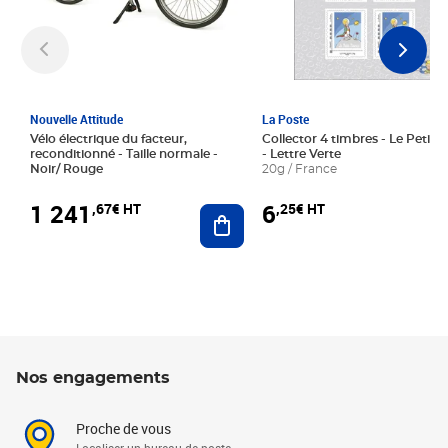
Nouvelle Attitude
La Poste
Vélo électrique du facteur,
Collector 4 timbres - Le Petit P
reconditionné - Taille normale -
- Lettre Verte
Noir/ Rouge
20g / France
1 241
6
,67€ HT
,25€ HT
Ajouter au panier
Nos engagements
Proche de vous