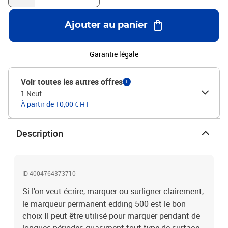
T 25, edding T 100 et edding T 1000, rechargeable dans les
couleurs jaune, orange, marron, violet, rose et bleu clair avec
Ajouter au panier
edding T 25 Ce marqueur permanent est rempli d'une encre à faible
odeur d'une magnifique couleur intense qui tient sur quasiment
n'importe quel support Le capuchon peut se fixer à l'extrémité du
Garantie légale
manche , produit de marque de grande qualité , la qualité Made in
Germany éprouvée depuis des décennies
Voir toutes les autres offres
1
1 Neuf
—
À partir de 10,00 € HT
Description
ID 4004764373710
Si l'on veut écrire, marquer ou surligner clairement,
le marqueur permanent edding 500 est le bon
choix Il peut être utilisé pour marquer pendant de