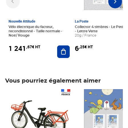
Nouvelle Attitude
La Poste
Vélo électrique du facteur,
Collector 4 timbres - Le Petit P
reconditionné - Taille normale -
- Lettre Verte
Noir/ Rouge
20g / France
1 241
6
,67€ HT
,25€ HT
Ajouter au panier
Vous pourriez également aimer
Prix 1 241,67€ HT
Prix 6,25€ HT