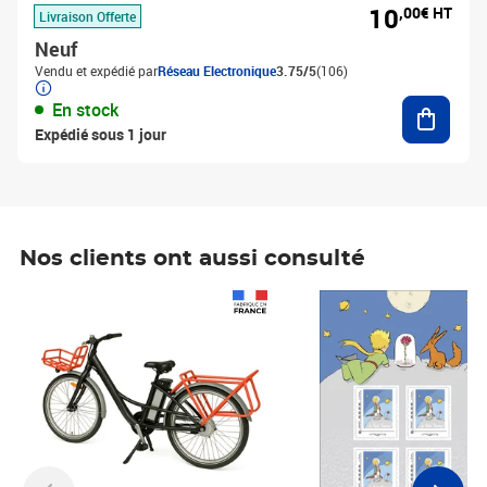
10
,00€ HT
Livraison Offerte
Neuf
Vendu et expédié par
Réseau Electronique
3.75/5
(106)
Ajouter
En stock
Expédié sous 1 jour
Nos clients ont aussi consulté
Prix 1 241,67€ HT
Prix 6,25€ HT