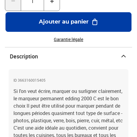
Le corps du stylo en aluminium de qualité est solide et convient
donc à une utilisation prolongée, rechargeable dans les couleurs
noir, rouge, bleu et vert avec MTK 25, edding T 25, edding T 100
Ajouter au panier
and edding T 1000, rechargeable dans les couleurs jaune, orange,
marron, violet, rose et bleu clair avec edding T 25 Ce marqueur
permanent est rempli d'une encre à faible odeur d'une magnifique
Garantie légale
couleur intense qui tient sur quasiment n'importe quel support Le
capuchon peut se fixer à l'extrémité du manche , produit de marque
Description
de grande qualité , la qualité Made in Germany éprouvée depuis
des décennies
ID 3663160015405
Si l'on veut écrire, marquer ou surligner clairement,
le marqueur permanent edding 2000 C est le bon
choix Il peut être utilisé pour marquer pendant de
longues périodes quasiment tout type de surface -
photos, plastique, verre, bois, pierre, cuir, métal, etc
C'est une aide idéale au quotidien, convient pour
toutes les cuisines, tous les bureaux et tous les