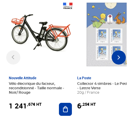
Prix 1 241,67€ HT
Prix 6,25€ HT
Nouvelle Attitude
La Poste
Vélo électrique du facteur,
Collector 4 timbres - Le Petit P
reconditionné - Taille normale -
- Lettre Verte
Noir/ Rouge
20g / France
1 241
6
,67€ HT
,25€ HT
Ajouter au panier