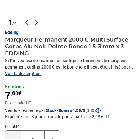
1
/4
Edding
Marqueur Permanent 2000 C Multi Surface
Corps Alu Noir Pointe Ronde 1 5-3 mm x 3
EDDING
Si l'on veut écrire, marquer ou surligner clairement, le marqueur
permanent edding 2000 C est le bon choix Il peut être utilisé pour
marquer pendant de longues périodes quasiment tout type de
Voir la description
surface - photos, plastique, verre, bois, pierre, cuir, métal, etc C'est
En stock
une aide idéale au quotidien, convient pour toutes les cuisines,
7
,60€
tous les bureaux et tous les ateliers LA référence des marqueurs
permanents Ce classique parmi les marqueurs permanents est
Prix unitaire HT
muni d'une robuste pointe ronde moyenne, parfaite pour les tâches
Vendu et expédié par
Stock-Bureau
4.59/5
(330)
organisationnelles comme pour la création artistique - que ce soit
Expédié sous 3 jours, frais de port à partir de 2,08 € HT
pour marquer des boîtes ou des cintres pour avoir plus d'ordre
dans la maison, pour colorer ses baskets ou des pots de fleurs, ou
Quantité : 1
Quantité
encore pour écrire sur des surfaces de travail dans son propre
atelier Le marqueur edding 2000 C laisse une impression durable