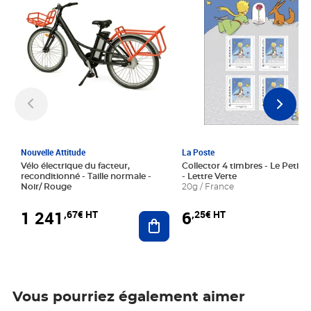
Nouvelle Attitude
La Poste
Vélo électrique du facteur,
Collector 4 timbres - Le Petit P
reconditionné - Taille normale -
- Lettre Verte
Noir/ Rouge
20g / France
1 241
6
,67€ HT
,25€ HT
Ajouter au panier
Vous pourriez également aimer