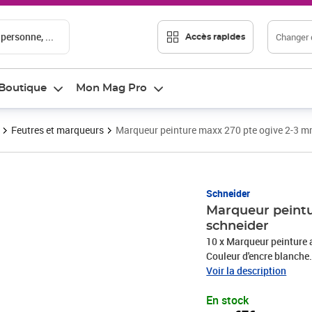
 personne, ...
Changer d
Accès rapides
Boutique
Mon Mag Pro
Feutres et marqueurs
Marqueur peinture maxx 270 pte ogive 2-3 m
Prix 30,67€
Schneider
Marqueur peintu
schneider
10 x Marqueur peinture 
Couleur d'encre blanche.
lisses, comme par ex. pap
Voir la description
couvrant, forte adhérenc
En stock
L'encre est résistante à 