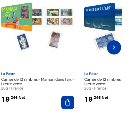
La Poste
La Poste
Carnet de 12 timbres - Maman dans l'art -
Carnet de 12 timbres - Le bl
Lettre verte
Lettre verte
20g / France
20g / France
18
18
,24€ Net
,24€ Net
r au panier
Ajouter au panier