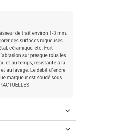
isseur de trait environ 1-3 mm.
corer des surfaces rugueuses
étal, céramique, etc. Fort
l´abrasion sur presque tous les
eau et au temps, résistante à la
 et au lavage. Le débit d´encre
aque marqueur est soudé sous
NTRACTUELLES