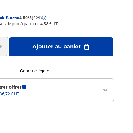
 corrosion et au lavage. Le débit d´encre est modulé par valve,
 Chaque marqueur est soudé sous film, pointe
HOTOS NON CONTRACTUELLES
ock-Bureau
4.59/5
(329)
ais de port à partir de 4,58 € HT
Ajouter au panier
Garantie légale
tres offres
1
 36,72 € HT