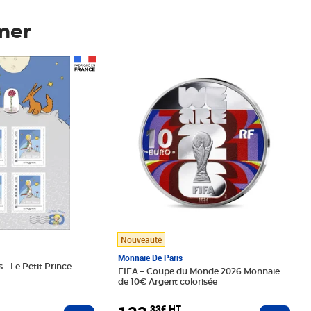
mer
Prix 123,33€ HT
Nouveauté
Monnaie De Paris
 - Le Petit Prince -
FIFA – Coupe du Monde 2026 Monnaie
de 10€ Argent colorisée
,33€ HT
Ajoute
Ajouter au panier