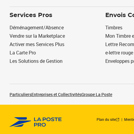
Services Pros
Envois C
Déménagement/Absence
Timbres
Vendre sur la Marketplace
Mon Timbre e
Activer mes Services Plus
Lettre Reco
La Carte Pro
e-lettre rouge
Les Solutions de Gestion
Enveloppes p
Particuliers
Entreprises et Collectivités
Groupe La Poste
Plan du site
Menti