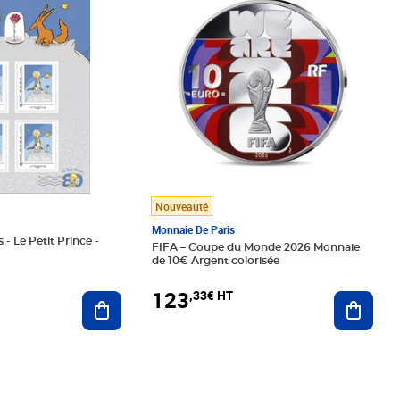
Nouveauté
Monnaie De Paris
 - Le Petit Prince -
FIFA – Coupe du Monde 2026 Monnaie
de 10€ Argent colorisée
123
,33€ HT
Ajoute
Ajouter au panier