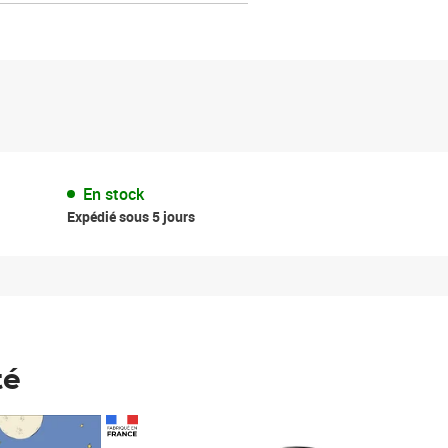
En stock
Expédié sous 5 jours
té
Prix 123,33€ HT