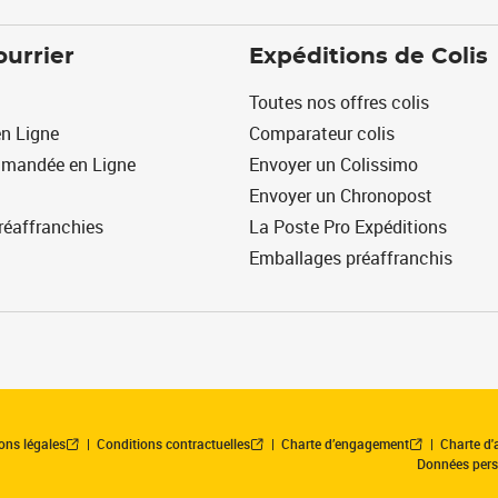
ourrier
Expéditions de Colis
Toutes nos offres colis
n Ligne
Comparateur colis
mmandée en Ligne
Envoyer un Colissimo
Envoyer un Chronopost
réaffranchies
La Poste Pro Expéditions
Emballages préaffranchis
ons légales
Conditions contractuelles
Charte d’engagement
Charte d'a
Données pers