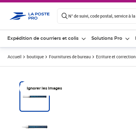
ontenu de la page
N° de suivi, code postal, service à la
Expédition de courriers et colis
Solutions Pro
Accueil
boutique
Fournitures de bureau
Ecriture et correction
Ignorer les images