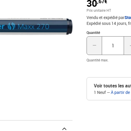
30
,67€
300° C et résistante à la
sans toluène et xylène.
Prix unitaire HT
interchangeable., P
Vendu et expédié par
St
Expédié sous 14 jours, fr
Quantité : 1
Quantité
Quantité max.
Voir toutes les au
1 Neuf
—
À partir de