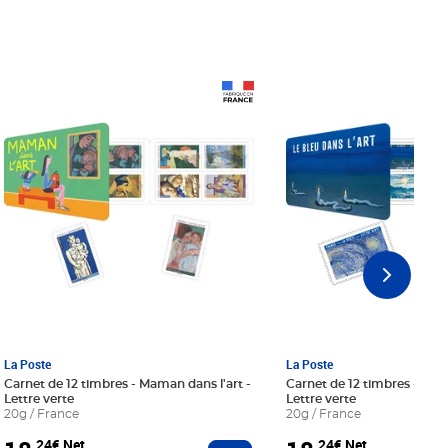
Prix 18,24€ Net
Prix 18,24€ Net
La Poste
La Poste
Carnet de 12 timbres - Maman dans l'art -
Carnet de 12 timbres - Le bl
Lettre verte
Lettre verte
20g / France
20g / France
,24€ Net
,24€ Net
r au panier
Ajouter au panier