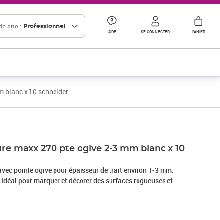
e site :
Professionnel
AIDE
SE CONNECTER
PANIER
m blanc x 10 schneider
Prix 36,72€ HT
re maxx 270 pte ogive 2-3 mm blanc x 10
avec pointe ogive pour épaisseur de trait environ 1-3 mm.
 Idéal pour marquer et décorer des surfaces rugueuses et
ier, plastique, verre, métal, céramique, etc. Fort pouvoir
e et résistance à l´abrasion sur presque tous les matériaux.
la lumière, à l´eau et au temps, résistante à la chaleur jusqu´à