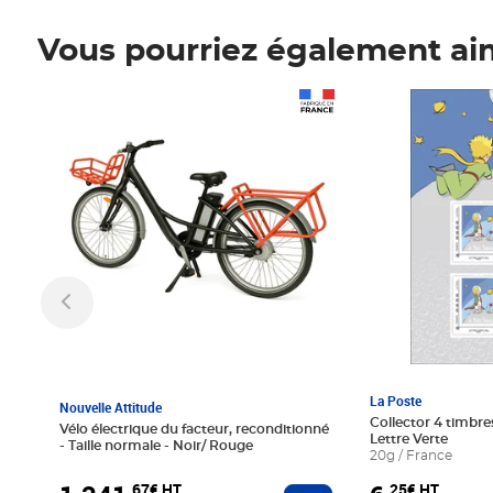
Vous pourriez également ai
Prix 1 241,67€ HT
Prix 6,25€ HT
La Poste
Nouvelle Attitude
Collector 4 timbres
Vélo électrique du facteur, reconditionné
Lettre Verte
- Taille normale - Noir/ Rouge
20g / France
,67€ HT
,25€ HT
Ajouter au panier