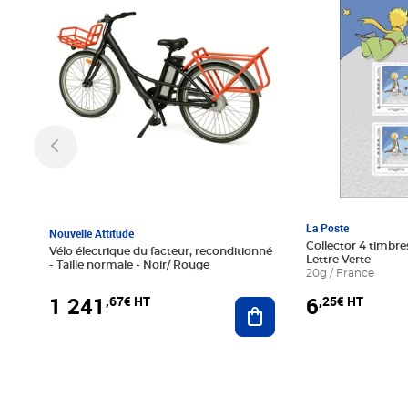
La Poste
Nouvelle Attitude
Collector 4 timbres
Vélo électrique du facteur, reconditionné
Lettre Verte
- Taille normale - Noir/ Rouge
20g / France
1 241
6
,67€ HT
,25€ HT
Ajouter au panier